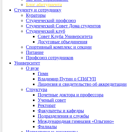
Блог абитуриента
Студенту и сотруднику
Кураторы
Студенческий профсоюз
Студенческий Совет Дома студентов
Студенческий клуб
Совет Клуба Университета
Досуговые объединения
Спортивный комплекс и секции
Питание
Профсоюз сотрудников
Университет
О вузе
Гимн
Владимир Путин о СПбГУП
Лицензия и свидетельство об аккредитации
Структура
Почетные доктора и профессора
Ученый совет
Ректорат
Факультеты и кафедры
Подразделения и службы
Международная гимназия «Ольгино»
Филиалы
Нормативные документы