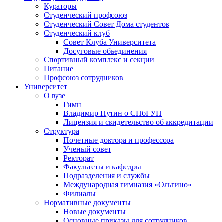
Кураторы
Студенческий профсоюз
Студенческий Совет Дома студентов
Студенческий клуб
Совет Клуба Университета
Досуговые объединения
Спортивный комплекс и секции
Питание
Профсоюз сотрудников
Университет
О вузе
Гимн
Владимир Путин о СПбГУП
Лицензия и свидетельство об аккредитации
Структура
Почетные доктора и профессора
Ученый совет
Ректорат
Факультеты и кафедры
Подразделения и службы
Международная гимназия «Ольгино»
Филиалы
Нормативные документы
Новые документы
Основные приказы для сотрудников