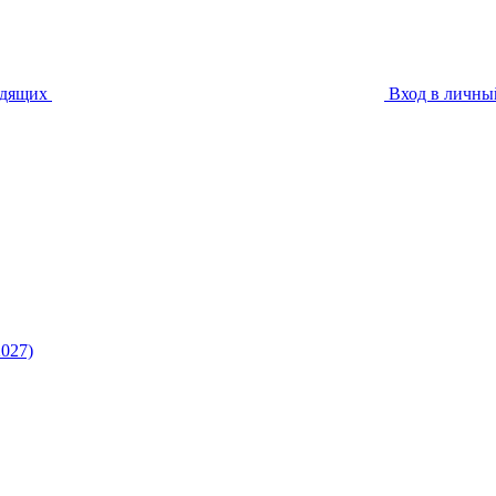
идящих
Вход в личны
027)