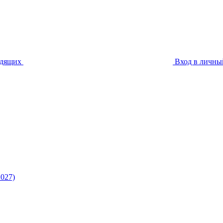
идящих
Вход в личны
027)