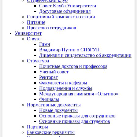
Студенческий клуб
Совет Клуба Университета
Досуговые объединения
Спортивный комплекс и секции
Питание
Профсоюз сотрудников
Университет
О вузе
Гимн
Владимир Путин о СПбГУП
Лицензия и свидетельство об аккредитации
Структура
Почетные доктора и профессора
Ученый совет
Ректорат
Факультеты и кафедры
Подразделения и службы
Международная гимназия «Ольгино»
Филиалы
Нормативные документы
Новые документы
Основные приказы для сотрудников
Основные приказы для студентов
Партнеры
Банковские реквизиты