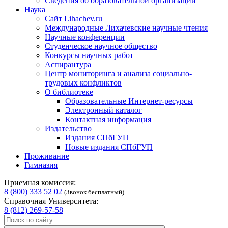
Сведения об образовательной организации
Наука
Сайт Lihachev.ru
Международные Лихачевские научные чтения
Научные конференции
Студенческое научное общество
Конкурсы научных работ
Аспирантура
Центр мониторинга и анализа социально-
трудовых конфликтов
О библиотеке
Образовательные Интернет-ресурсы
Электронный каталог
Контактная информация
Издательство
Издания СПбГУП
Новые издания СПбГУП
Проживание
Гимназия
Приемная комиссия:
8 (800) 333 52 02
(Звонок бесплатный)
Справочная Университета:
8 (812) 269-57-58