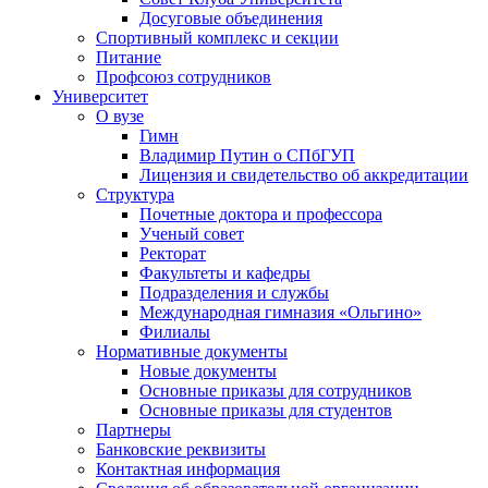
Досуговые объединения
Спортивный комплекс и секции
Питание
Профсоюз сотрудников
Университет
О вузе
Гимн
Владимир Путин о СПбГУП
Лицензия и свидетельство об аккредитации
Структура
Почетные доктора и профессора
Ученый совет
Ректорат
Факультеты и кафедры
Подразделения и службы
Международная гимназия «Ольгино»
Филиалы
Нормативные документы
Новые документы
Основные приказы для сотрудников
Основные приказы для студентов
Партнеры
Банковские реквизиты
Контактная информация