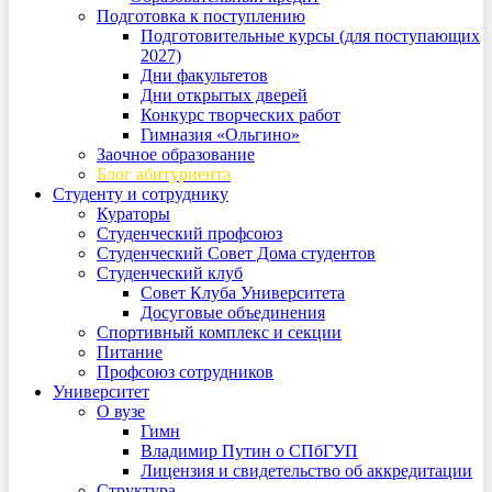
Подготовка к поступлению
Подготовительные курсы (для поступающих
2027)
Дни факультетов
Дни открытых дверей
Конкурс творческих работ
Гимназия «Ольгино»
Заочное образование
Блог абитуриента
Студенту и сотруднику
Кураторы
Студенческий профсоюз
Студенческий Совет Дома студентов
Студенческий клуб
Совет Клуба Университета
Досуговые объединения
Спортивный комплекс и секции
Питание
Профсоюз сотрудников
Университет
О вузе
Гимн
Владимир Путин о СПбГУП
Лицензия и свидетельство об аккредитации
Структура