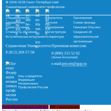
© 2006–2026 Санкт-Петербургский
Гуманитарный университет профсоюзов
Специальности /
Факультеты
Проживание
направления
Заочное
Схема проезда
Сроки обучения
образование
Гимназия Ольгино
Стоимость обучения
Магистратура
Сведения об
Вступительные испытания
Аспирантура
образовательной
организации
Справочная Университета:
Приемная комиссия:
8 (812) 269-57-58
8 (800) 333 52 02
(Звонок бесплатный)
pricom@gup.ru
e-mail:
Наш учредитель:
Федерация
Независимых
Профсоюзов России
Персональный консультант
ИИ – консультант