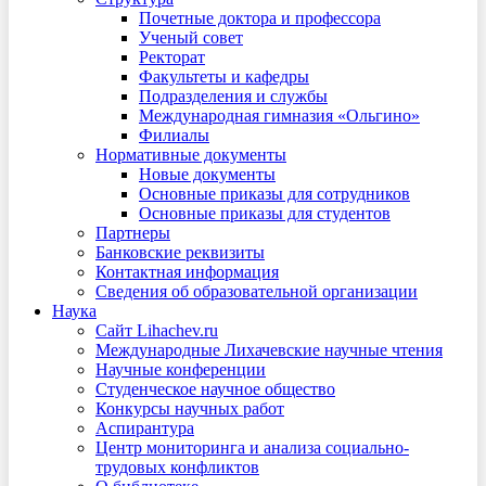
Почетные доктора и профессора
Ученый совет
Ректорат
Факультеты и кафедры
Подразделения и службы
Международная гимназия «Ольгино»
Филиалы
Нормативные документы
Новые документы
Основные приказы для сотрудников
Основные приказы для студентов
Партнеры
Банковские реквизиты
Контактная информация
Сведения об образовательной организации
Наука
Сайт Lihachev.ru
Международные Лихачевские научные чтения
Научные конференции
Студенческое научное общество
Конкурсы научных работ
Аспирантура
Центр мониторинга и анализа социально-
трудовых конфликтов