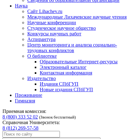
Сведения об образовательной организации
Наука
Сайт Lihachev.ru
Международные Лихачевские научные чтения
Научные конференции
Студенческое научное общество
Конкурсы научных работ
Аспирантура
Центр мониторинга и анализа социально-
трудовых конфликтов
О библиотеке
Образовательные Интернет-ресурсы
Электронный каталог
Контактная информация
Издательство
Издания СПбГУП
Новые издания СПбГУП
Проживание
Гимназия
Приемная комиссия:
8 (800) 333 52 02
(Звонок бесплатный)
Справочная Университета:
8 (812) 269-57-58