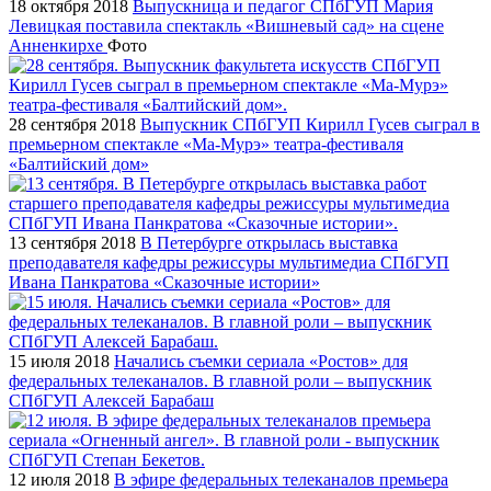
18 октября 2018
Выпускница и педагог СПбГУП Мария
Левицкая поставила спектакль «Вишневый сад» на сцене
Анненкирхе
Фото
28 сентября 2018
Выпускник СПбГУП Кирилл Гусев сыграл в
премьерном спектакле «Ма-Мурэ» театра-фестиваля
«Балтийский дом»
13 сентября 2018
В Петербурге открылась выставка
преподавателя кафедры режиссуры мультимедиа СПбГУП
Ивана Панкратова «Сказочные истории»
15 июля 2018
Начались съемки сериала «Ростов» для
федеральных телеканалов. В главной роли – выпускник
СПбГУП Алексей Барабаш
12 июля 2018
В эфире федеральных телеканалов премьера