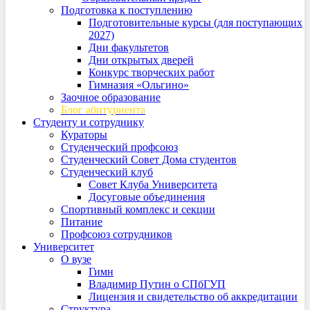
Подготовка к поступлению
Подготовительные курсы (для поступающих
2027)
Дни факультетов
Дни открытых дверей
Конкурс творческих работ
Гимназия «Ольгино»
Заочное образование
Блог абитуриента
Студенту и сотруднику
Кураторы
Студенческий профсоюз
Студенческий Совет Дома студентов
Студенческий клуб
Совет Клуба Университета
Досуговые объединения
Спортивный комплекс и секции
Питание
Профсоюз сотрудников
Университет
О вузе
Гимн
Владимир Путин о СПбГУП
Лицензия и свидетельство об аккредитации
Структура