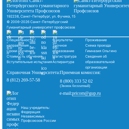
192238, Санкт-Петербург, ул. Фучика, 15
© 2006–2026 Санкт-Петербургский
Гуманитарный университет профсоюзов
Специальности /
Факультеты
Проживание
направления
Заочное
Схема проезда
Сроки обучения
образование
Гимназия Ольгино
Стоимость обучения
Магистратура
Сведения об
Вступительные испытания
Аспирантура
образовательной
организации
Справочная Университета:
Приемная комиссия:
8 (812) 269-57-58
8 (800) 333 52 02
(Звонок бесплатный)
pricom@gup.ru
e-mail:
Наш учредитель:
Федерация
Независимых
Профсоюзов России