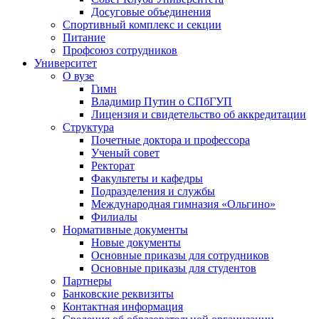
Досуговые объединения
Спортивный комплекс и секции
Питание
Профсоюз сотрудников
Университет
О вузе
Гимн
Владимир Путин о СПбГУП
Лицензия и свидетельство об аккредитации
Структура
Почетные доктора и профессора
Ученый совет
Ректорат
Факультеты и кафедры
Подразделения и службы
Международная гимназия «Ольгино»
Филиалы
Нормативные документы
Новые документы
Основные приказы для сотрудников
Основные приказы для студентов
Партнеры
Банковские реквизиты
Контактная информация