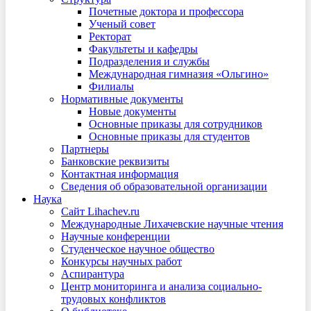
Почетные доктора и профессора
Ученый совет
Ректорат
Факультеты и кафедры
Подразделения и службы
Международная гимназия «Ольгино»
Филиалы
Нормативные документы
Новые документы
Основные приказы для сотрудников
Основные приказы для студентов
Партнеры
Банковские реквизиты
Контактная информация
Сведения об образовательной организации
Наука
Сайт Lihachev.ru
Международные Лихачевские научные чтения
Научные конференции
Студенческое научное общество
Конкурсы научных работ
Аспирантура
Центр мониторинга и анализа социально-
трудовых конфликтов