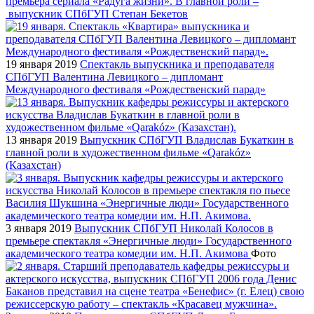
премьера сериала «Радуга жизни». В главной роли –
выпускник СПбГУП Степан Бекетов
19 января 2019
Спектакль выпускника и преподавателя
СПбГУП Валентина Левицкого – дипломант
Международного фестиваля «Рождественский парад»
13 января 2019
Выпускник СПбГУП Владислав Букаткин в
главной роли в художественном фильме «Qarakóz»
(Казахстан)
3 января 2019
Выпускник СПбГУП Николай Колосов в
премьере спектакля «Энергичные люди» Государственного
академического театра комедии им. Н.П. Акимова
Фото