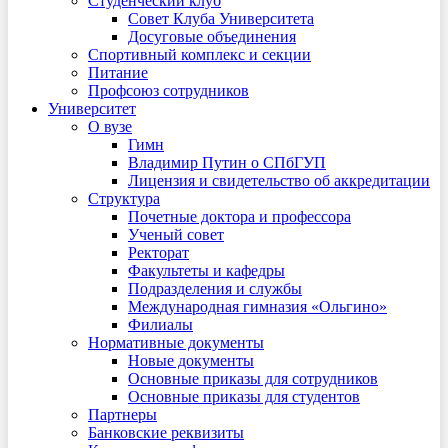
Студенческий клуб
Совет Клуба Университета
Досуговые объединения
Спортивный комплекс и секции
Питание
Профсоюз сотрудников
Университет
О вузе
Гимн
Владимир Путин о СПбГУП
Лицензия и свидетельство об аккредитации
Структура
Почетные доктора и профессора
Ученый совет
Ректорат
Факультеты и кафедры
Подразделения и службы
Международная гимназия «Ольгино»
Филиалы
Нормативные документы
Новые документы
Основные приказы для сотрудников
Основные приказы для студентов
Партнеры
Банковские реквизиты