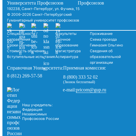
192238, Санкт-Петербург, ул. Фучика, 15
© 2006–2026 Санкт-Петербургский
Гуманитарный университет профсоюзов
Специальности /
Факультеты
Проживание
направления
Заочное
Схема проезда
Сроки обучения
образование
Гимназия Ольгино
Стоимость обучения
Магистратура
Сведения об
Вступительные испытания
Аспирантура
образовательной
организации
Справочная Университета:
Приемная комиссия:
8 (812) 269-57-58
8 (800) 333 52 02
(Звонок бесплатный)
pricom@gup.ru
e-mail:
Наш учредитель:
Федерация
Независимых
Профсоюзов России