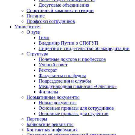
Досуговые объединения
Спортивный комплекс и секции
Питание
Профсоюз сотрудников
Университет
О вузе
Гимн
Владимир Путин о СПбГУП
Лицензия и свидетельство об аккредитации
Структура
Почетные доктора и профессора
Ученый совет
Ректорат
Факультеты и кафедры
Подразделения и службы
Международная гимназия «Ольгино»
Филиалы
Нормативные документы
Новые документы
Основные приказы для сотрудников
Основные приказы для студентов
Партнеры
Банковские реквизиты
Контактная информация