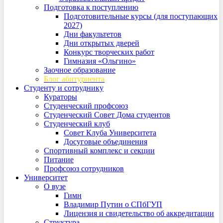
Подготовка к поступлению
Подготовительные курсы (для поступающих
2027)
Дни факультетов
Дни открытых дверей
Конкурс творческих работ
Гимназия «Ольгино»
Заочное образование
Блог абитуриента
Студенту и сотруднику
Кураторы
Студенческий профсоюз
Студенческий Совет Дома студентов
Студенческий клуб
Совет Клуба Университета
Досуговые объединения
Спортивный комплекс и секции
Питание
Профсоюз сотрудников
Университет
О вузе
Гимн
Владимир Путин о СПбГУП
Лицензия и свидетельство об аккредитации
Структура