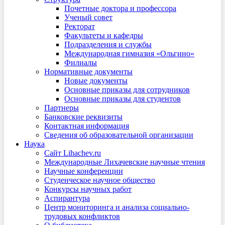
Почетные доктора и профессора
Ученый совет
Ректорат
Факультеты и кафедры
Подразделения и службы
Международная гимназия «Ольгино»
Филиалы
Нормативные документы
Новые документы
Основные приказы для сотрудников
Основные приказы для студентов
Партнеры
Банковские реквизиты
Контактная информация
Сведения об образовательной организации
Наука
Сайт Lihachev.ru
Международные Лихачевские научные чтения
Научные конференции
Студенческое научное общество
Конкурсы научных работ
Аспирантура
Центр мониторинга и анализа социально-
трудовых конфликтов