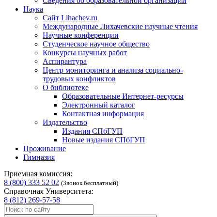
Сведения об образовательной организации
Наука
Сайт Lihachev.ru
Международные Лихачевские научные чтения
Научные конференции
Студенческое научное общество
Конкурсы научных работ
Аспирантура
Центр мониторинга и анализа социально-
трудовых конфликтов
О библиотеке
Образовательные Интернет-ресурсы
Электронный каталог
Контактная информация
Издательство
Издания СПбГУП
Новые издания СПбГУП
Проживание
Гимназия
Приемная комиссия:
8 (800) 333 52 02
(Звонок бесплатный)
Справочная Университета:
8 (812) 269-57-58