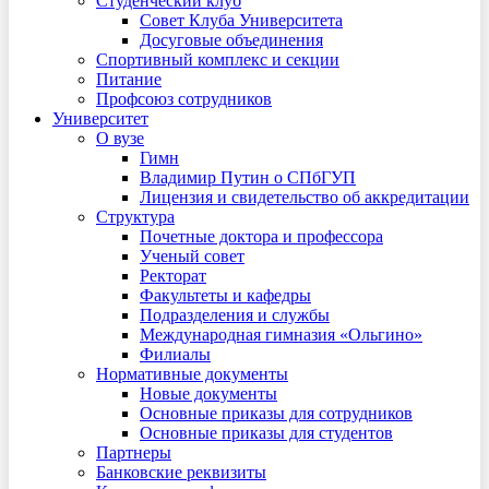
Студенческий клуб
Совет Клуба Университета
Досуговые объединения
Спортивный комплекс и секции
Питание
Профсоюз сотрудников
Университет
О вузе
Гимн
Владимир Путин о СПбГУП
Лицензия и свидетельство об аккредитации
Структура
Почетные доктора и профессора
Ученый совет
Ректорат
Факультеты и кафедры
Подразделения и службы
Международная гимназия «Ольгино»
Филиалы
Нормативные документы
Новые документы
Основные приказы для сотрудников
Основные приказы для студентов
Партнеры
Банковские реквизиты