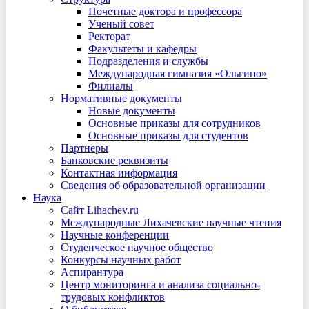
Почетные доктора и профессора
Ученый совет
Ректорат
Факультеты и кафедры
Подразделения и службы
Международная гимназия «Ольгино»
Филиалы
Нормативные документы
Новые документы
Основные приказы для сотрудников
Основные приказы для студентов
Партнеры
Банковские реквизиты
Контактная информация
Сведения об образовательной организации
Наука
Сайт Lihachev.ru
Международные Лихачевские научные чтения
Научные конференции
Студенческое научное общество
Конкурсы научных работ
Аспирантура
Центр мониторинга и анализа социально-
трудовых конфликтов