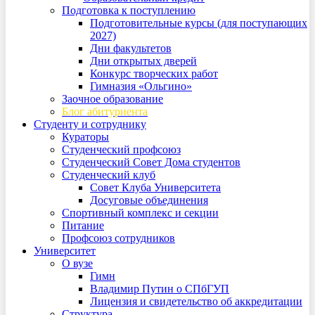
Подготовка к поступлению
Подготовительные курсы (для поступающих
2027)
Дни факультетов
Дни открытых дверей
Конкурс творческих работ
Гимназия «Ольгино»
Заочное образование
Блог абитуриента
Студенту и сотруднику
Кураторы
Студенческий профсоюз
Студенческий Совет Дома студентов
Студенческий клуб
Совет Клуба Университета
Досуговые объединения
Спортивный комплекс и секции
Питание
Профсоюз сотрудников
Университет
О вузе
Гимн
Владимир Путин о СПбГУП
Лицензия и свидетельство об аккредитации
Структура