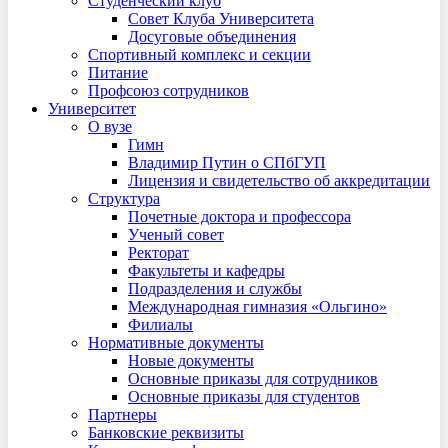
Студенческий клуб
Совет Клуба Университета
Досуговые объединения
Спортивный комплекс и секции
Питание
Профсоюз сотрудников
Университет
О вузе
Гимн
Владимир Путин о СПбГУП
Лицензия и свидетельство об аккредитации
Структура
Почетные доктора и профессора
Ученый совет
Ректорат
Факультеты и кафедры
Подразделения и службы
Международная гимназия «Ольгино»
Филиалы
Нормативные документы
Новые документы
Основные приказы для сотрудников
Основные приказы для студентов
Партнеры
Банковские реквизиты