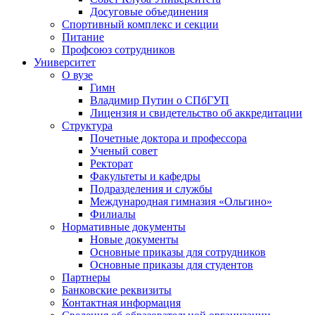
Досуговые объединения
Спортивный комплекс и секции
Питание
Профсоюз сотрудников
Университет
О вузе
Гимн
Владимир Путин о СПбГУП
Лицензия и свидетельство об аккредитации
Структура
Почетные доктора и профессора
Ученый совет
Ректорат
Факультеты и кафедры
Подразделения и службы
Международная гимназия «Ольгино»
Филиалы
Нормативные документы
Новые документы
Основные приказы для сотрудников
Основные приказы для студентов
Партнеры
Банковские реквизиты
Контактная информация