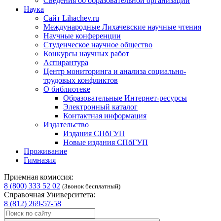
Сведения об образовательной организации
Наука
Сайт Lihachev.ru
Международные Лихачевские научные чтения
Научные конференции
Студенческое научное общество
Конкурсы научных работ
Аспирантура
Центр мониторинга и анализа социально-
трудовых конфликтов
О библиотеке
Образовательные Интернет-ресурсы
Электронный каталог
Контактная информация
Издательство
Издания СПбГУП
Новые издания СПбГУП
Проживание
Гимназия
Приемная комиссия:
8 (800) 333 52 02
(Звонок бесплатный)
Справочная Университета:
8 (812) 269-57-58