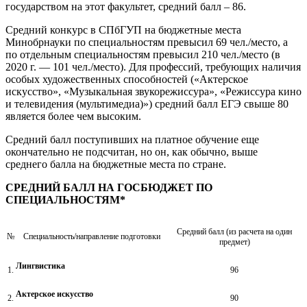
государством на этот факультет, средний балл – 86.
Средний конкурс в СПбГУП на бюджетные места
Минобрнауки по специальностям превысил 69 чел./место, а
по отдельным специальностям превысил 210 чел./место (в
2020 г. — 101 чел./место). Для профессий, требующих наличия
особых художественных способностей («Актерское
искусство», «Музыкальная звукорежиссура», «Режиссура кино
и телевидения (мультимедиа)») средний балл ЕГЭ свыше 80
является более чем высоким.
Средний балл поступивших на платное обучение еще
окончательно не подсчитан, но он, как обычно, выше
среднего балла на бюджетные места по стране.
СРЕДНИЙ БАЛЛ НА ГОСБЮДЖЕТ ПО
СПЕЦИАЛЬНОСТЯМ*
Средний балл (из расчета на один
№
Специальность/направление подготовки
предмет)
Лингвистика
1.
96
Актерское искусство
2.
90