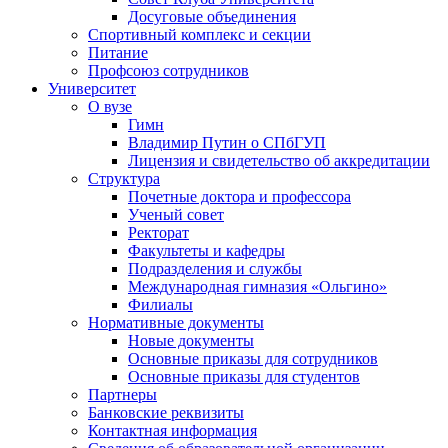
Досуговые объединения
Спортивный комплекс и секции
Питание
Профсоюз сотрудников
Университет
О вузе
Гимн
Владимир Путин о СПбГУП
Лицензия и свидетельство об аккредитации
Структура
Почетные доктора и профессора
Ученый совет
Ректорат
Факультеты и кафедры
Подразделения и службы
Международная гимназия «Ольгино»
Филиалы
Нормативные документы
Новые документы
Основные приказы для сотрудников
Основные приказы для студентов
Партнеры
Банковские реквизиты
Контактная информация