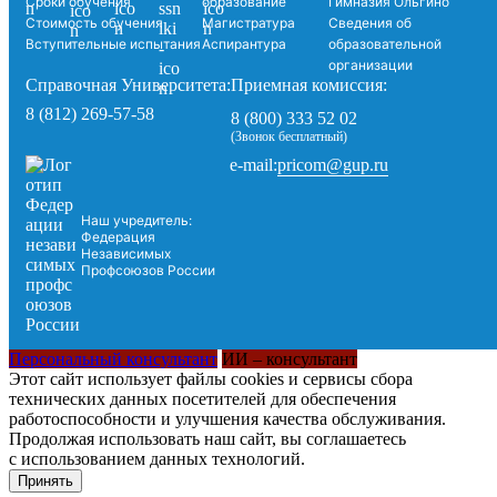
Сроки обучения
образование
Гимназия Ольгино
Стоимость обучения
Магистратура
Сведения об
Вступительные испытания
Аспирантура
образовательной
организации
Справочная Университета:
Приемная комиссия:
8 (812) 269-57-58
8 (800) 333 52 02
(Звонок бесплатный)
pricom@gup.ru
e-mail:
Наш учредитель:
Федерация
Независимых
Профсоюзов России
Персональный консультант
ИИ – консультант
Этот сайт использует файлы cookies и сервисы сбора
технических данных посетителей для обеспечения
работоспособности и улучшения качества обслуживания.
Продолжая использовать наш сайт, вы соглашаетесь
с использованием данных технологий.
Принять