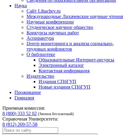
Сведения об образовательной организации
Наука
Сайт Lihachev.ru
Международные Лихачевские научные чтения
Научные конференции
Студенческое научное общество
Конкурсы научных работ
Аспирантура
Центр мониторинга и анализа социально-
трудовых конфликтов
О библиотеке
Образовательные Интернет-ресурсы
Электронный каталог
Контактная информация
Издательство
Издания СПбГУП
Новые издания СПбГУП
Проживание
Гимназия
Приемная комиссия:
8 (800) 333 52 02
(Звонок бесплатный)
Справочная Университета:
8 (812) 269-57-58