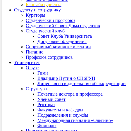
Блог абитуриента
Студенту и сотруднику
Кураторы
Студенческий профсоюз
Студенческий Совет Дома студентов
Студенческий клуб
Совет Клуба Университета
Досуговые объединения
Спортивный комплекс и секции
Питание
Профсоюз сотрудников
Университет
О вузе
Гимн
Владимир Путин о СПбГУП
Лицензия и свидетельство об аккредитации
Структура
Почетные доктора и профессора
Ученый совет
Ректорат
Факультеты и кафедры
Подразделения и службы
Международная гимназия «Ольгино»
Филиалы
Нормативные документы