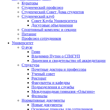
Кураторы
Студенческий профсоюз
Студенческий Совет Дома студентов
Студенческий клуб
Совет Клуба Университета
Досуговые объединения
Спортивный комплекс и секции
Питание
Профсоюз сотрудников
Университет
О вузе
Гимн
Владимир Путин о СПбГУП
Лицензия и свидетельство об аккредитации
Структура
Почетные доктора и профессора
Ученый совет
Ректорат
Факультеты и кафедры
Подразделения и службы
Международная гимназия «Ольгино»
Филиалы
Нормативные документы
Новые документы
Основные приказы для сотрудников