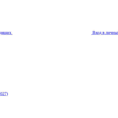
идящих
Вход в личны
027)