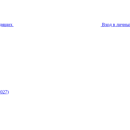
идящих
Вход в личны
027)