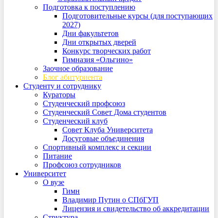
Подготовка к поступлению
Подготовительные курсы (для поступающих
2027)
Дни факультетов
Дни открытых дверей
Конкурс творческих работ
Гимназия «Ольгино»
Заочное образование
Блог абитуриента
Студенту и сотруднику
Кураторы
Студенческий профсоюз
Студенческий Совет Дома студентов
Студенческий клуб
Совет Клуба Университета
Досуговые объединения
Спортивный комплекс и секции
Питание
Профсоюз сотрудников
Университет
О вузе
Гимн
Владимир Путин о СПбГУП
Лицензия и свидетельство об аккредитации
Структура