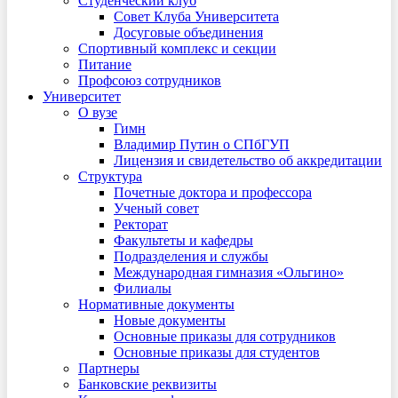
Студенческий клуб
Совет Клуба Университета
Досуговые объединения
Спортивный комплекс и секции
Питание
Профсоюз сотрудников
Университет
О вузе
Гимн
Владимир Путин о СПбГУП
Лицензия и свидетельство об аккредитации
Структура
Почетные доктора и профессора
Ученый совет
Ректорат
Факультеты и кафедры
Подразделения и службы
Международная гимназия «Ольгино»
Филиалы
Нормативные документы
Новые документы
Основные приказы для сотрудников
Основные приказы для студентов
Партнеры
Банковские реквизиты