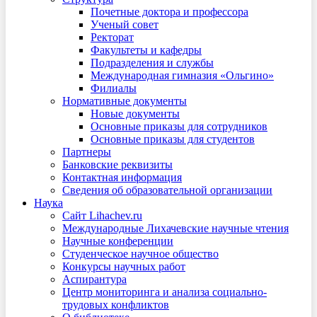
Почетные доктора и профессора
Ученый совет
Ректорат
Факультеты и кафедры
Подразделения и службы
Международная гимназия «Ольгино»
Филиалы
Нормативные документы
Новые документы
Основные приказы для сотрудников
Основные приказы для студентов
Партнеры
Банковские реквизиты
Контактная информация
Сведения об образовательной организации
Наука
Сайт Lihachev.ru
Международные Лихачевские научные чтения
Научные конференции
Студенческое научное общество
Конкурсы научных работ
Аспирантура
Центр мониторинга и анализа социально-
трудовых конфликтов