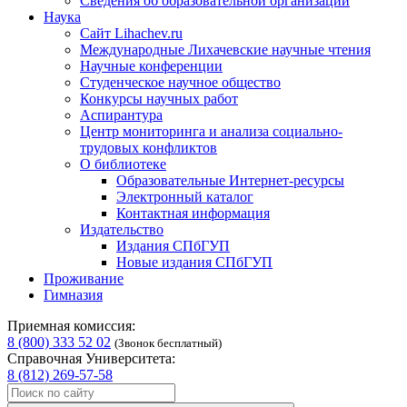
Сведения об образовательной организации
Наука
Сайт Lihachev.ru
Международные Лихачевские научные чтения
Научные конференции
Студенческое научное общество
Конкурсы научных работ
Аспирантура
Центр мониторинга и анализа социально-
трудовых конфликтов
О библиотеке
Образовательные Интернет-ресурсы
Электронный каталог
Контактная информация
Издательство
Издания СПбГУП
Новые издания СПбГУП
Проживание
Гимназия
Приемная комиссия:
8 (800) 333 52 02
(Звонок бесплатный)
Справочная Университета:
8 (812) 269-57-58