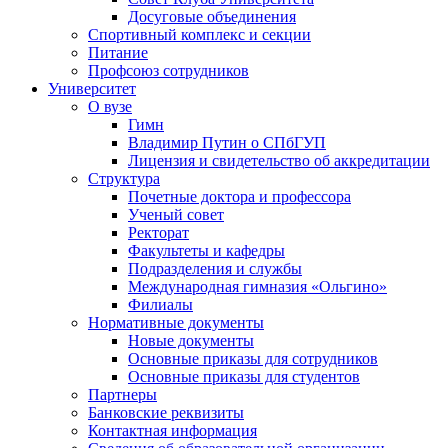
Досуговые объединения
Спортивный комплекс и секции
Питание
Профсоюз сотрудников
Университет
О вузе
Гимн
Владимир Путин о СПбГУП
Лицензия и свидетельство об аккредитации
Структура
Почетные доктора и профессора
Ученый совет
Ректорат
Факультеты и кафедры
Подразделения и службы
Международная гимназия «Ольгино»
Филиалы
Нормативные документы
Новые документы
Основные приказы для сотрудников
Основные приказы для студентов
Партнеры
Банковские реквизиты
Контактная информация