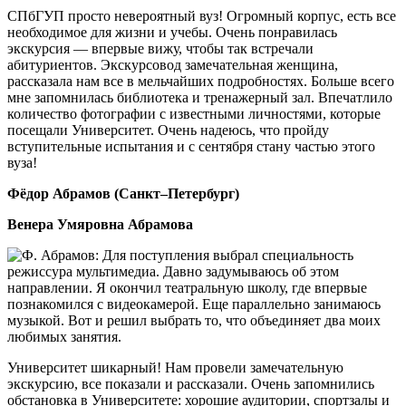
СПбГУП просто невероятный вуз! Огромный корпус, есть все
необходимое для жизни и учебы. Очень понравилась
экскурсия — впервые вижу, чтобы так встречали
абитуриентов. Экскурсовод замечательная женщина,
рассказала нам все в мельчайших подробностях. Больше всего
мне запомнилась библиотека и тренажерный зал. Впечатлило
количество фотографии с известными личностями, которые
посещали Университет. Очень надеюсь, что пройду
вступительные испытания и с сентября стану частью этого
вуза!
Фёдор Абрамов (Санкт–Петербург)
Венера Умяровна Абрамова
Ф. Абрамов: Для поступления выбрал специальность
режиссура мультимедиа. Давно задумываюсь об этом
направлении. Я окончил театральную школу, где впервые
познакомился с видеокамерой. Еще параллельно занимаюсь
музыкой. Вот и решил выбрать то, что объединяет два моих
любимых занятия.
Университет шикарный! Нам провели замечательную
экскурсию, все показали и рассказали. Очень запомнились
обстановка в Университете: хорошие аудитории, спортзалы и