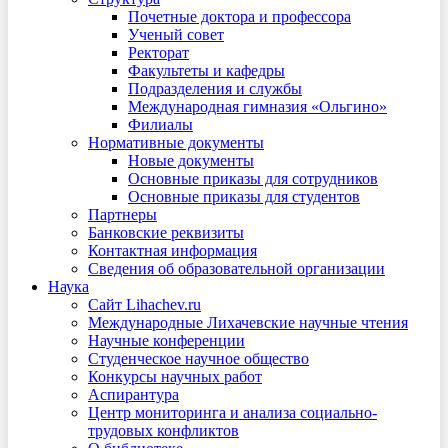
Почетные доктора и профессора
Ученый совет
Ректорат
Факультеты и кафедры
Подразделения и службы
Международная гимназия «Ольгино»
Филиалы
Нормативные документы
Новые документы
Основные приказы для сотрудников
Основные приказы для студентов
Партнеры
Банковские реквизиты
Контактная информация
Сведения об образовательной организации
Наука
Сайт Lihachev.ru
Международные Лихачевские научные чтения
Научные конференции
Студенческое научное общество
Конкурсы научных работ
Аспирантура
Центр мониторинга и анализа социально-
трудовых конфликтов