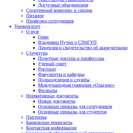
Досуговые объединения
Спортивный комплекс и секции
Питание
Профсоюз сотрудников
Университет
О вузе
Гимн
Владимир Путин о СПбГУП
Лицензия и свидетельство об аккредитации
Структура
Почетные доктора и профессора
Ученый совет
Ректорат
Факультеты и кафедры
Подразделения и службы
Международная гимназия «Ольгино»
Филиалы
Нормативные документы
Новые документы
Основные приказы для сотрудников
Основные приказы для студентов
Партнеры
Банковские реквизиты
Контактная информация