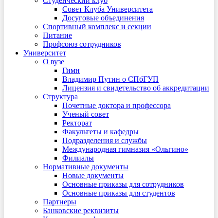
Студенческий клуб
Совет Клуба Университета
Досуговые объединения
Спортивный комплекс и секции
Питание
Профсоюз сотрудников
Университет
О вузе
Гимн
Владимир Путин о СПбГУП
Лицензия и свидетельство об аккредитации
Структура
Почетные доктора и профессора
Ученый совет
Ректорат
Факультеты и кафедры
Подразделения и службы
Международная гимназия «Ольгино»
Филиалы
Нормативные документы
Новые документы
Основные приказы для сотрудников
Основные приказы для студентов
Партнеры
Банковские реквизиты