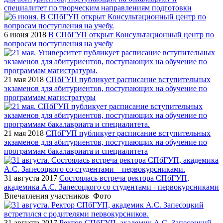
специалитет по творческим направлениям подготовки
6 июня 2018
В СПбГУП открыт Консультационный центр по
вопросам поступления на учебу
21 мая 2018
СПбГУП публикует расписание вступительных
экзаменов для абитуриентов, поступающих на обучение по
программам магистратуры
21 мая 2018
СПбГУП публикует расписание вступительных
экзаменов для абитуриентов, поступающих на обучение по
программам бакалавриата и специалитета
31 августа 2017
Состоялась встреча ректора СПбГУП,
академика А.С. Запесоцкого со студентами - первокурсниками
Впечатления участников
Фото
31 августа 2017
Ректор СПбГУП, академик А.С. Запесоцкий