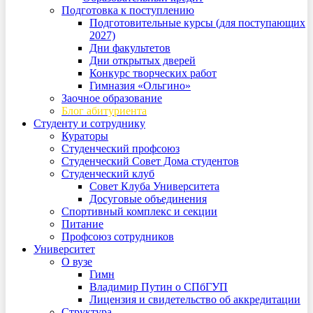
Подготовка к поступлению
Подготовительные курсы (для поступающих
2027)
Дни факультетов
Дни открытых дверей
Конкурс творческих работ
Гимназия «Ольгино»
Заочное образование
Блог абитуриента
Студенту и сотруднику
Кураторы
Студенческий профсоюз
Студенческий Совет Дома студентов
Студенческий клуб
Совет Клуба Университета
Досуговые объединения
Спортивный комплекс и секции
Питание
Профсоюз сотрудников
Университет
О вузе
Гимн
Владимир Путин о СПбГУП
Лицензия и свидетельство об аккредитации
Структура