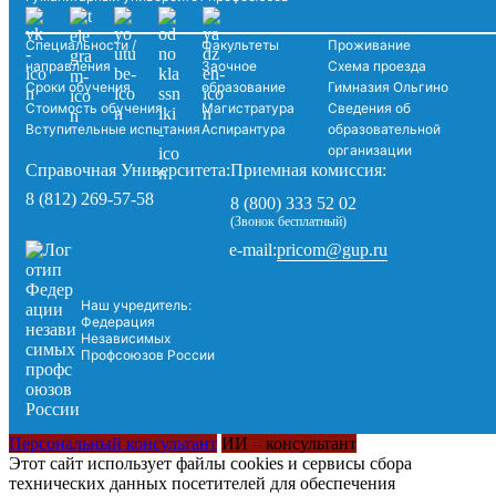
Специальности /
Факультеты
Проживание
направления
Заочное
Схема проезда
Сроки обучения
образование
Гимназия Ольгино
Стоимость обучения
Магистратура
Сведения об
Вступительные испытания
Аспирантура
образовательной
организации
Справочная Университета:
Приемная комиссия:
8 (812) 269-57-58
8 (800) 333 52 02
(Звонок бесплатный)
pricom@gup.ru
e-mail:
Наш учредитель:
Федерация
Независимых
Профсоюзов России
Персональный консультант
ИИ – консультант
Этот сайт использует файлы cookies и сервисы сбора
технических данных посетителей для обеспечения