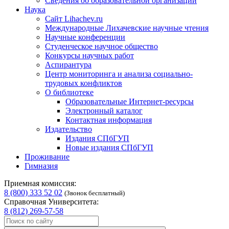
Сведения об образовательной организации
Наука
Сайт Lihachev.ru
Международные Лихачевские научные чтения
Научные конференции
Студенческое научное общество
Конкурсы научных работ
Аспирантура
Центр мониторинга и анализа социально-
трудовых конфликтов
О библиотеке
Образовательные Интернет-ресурсы
Электронный каталог
Контактная информация
Издательство
Издания СПбГУП
Новые издания СПбГУП
Проживание
Гимназия
Приемная комиссия:
8 (800) 333 52 02
(Звонок бесплатный)
Справочная Университета:
8 (812) 269-57-58