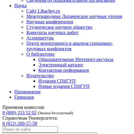
Сведения об образовательной организации
Наука
Сайт Lihachev.ru
Международные Лихачевские научные чтения
Научные конференции
Студенческое научное общество
Конкурсы научных работ
Аспирантура
Центр мониторинга и анализа социально-
трудовых конфликтов
О библиотеке
Образовательные Интернет-ресурсы
Электронный каталог
Контактная информация
Издательство
Издания СПбГУП
Новые издания СПбГУП
Проживание
Гимназия
Приемная комиссия:
8 (800) 333 52 02
(Звонок бесплатный)
Справочная Университета:
8 (812) 269-57-58