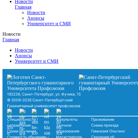
Новости
Главная
Новости
Анонсы
Университет и СМИ
Новости
Главная
Новости
Анонсы
Университет и СМИ
192238, Санкт-Петербург, ул. Фучика, 15
© 2006–2026 Санкт-Петербургский
Гуманитарный университет профсоюзов
Специальности /
Факультеты
Проживание
направления
Заочное
Схема проезда
Сроки обучения
образование
Гимназия Ольгино
Стоимость обучения
Магистратура
Сведения об