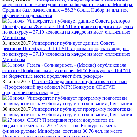
«первой волны» абитуриентов на бюджетные места Минобра.
Средний балл зачисленных – 86,3* балла. Набор на платное
обучение продолжается
31 июля 2017
Университет публикует данные Совета
ректоров Петербурга: СПбГУП в тройке городских лидеров
по конкурсу – 37,19 человека на каждое из мест, оплаченных
Минобром
31 июля 2017
Газета «Солидарность» опубликовала статью
«Профсоюзный вуз обошел МГУ. Конкурс в СПбГУП
продолжает бить рекорды»
30 июля 2017
Университет публикует программу подготовки
первокурсников к учебному году и празднования Дня знаний