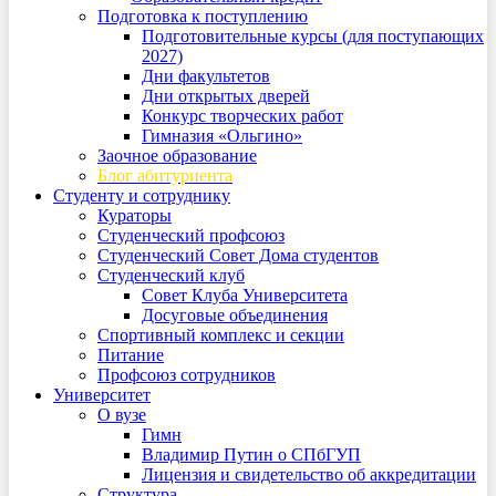
Подготовка к поступлению
Подготовительные курсы (для поступающих
2027)
Дни факультетов
Дни открытых дверей
Конкурс творческих работ
Гимназия «Ольгино»
Заочное образование
Блог абитуриента
Студенту и сотруднику
Кураторы
Студенческий профсоюз
Студенческий Совет Дома студентов
Студенческий клуб
Совет Клуба Университета
Досуговые объединения
Спортивный комплекс и секции
Питание
Профсоюз сотрудников
Университет
О вузе
Гимн
Владимир Путин о СПбГУП
Лицензия и свидетельство об аккредитации
Структура