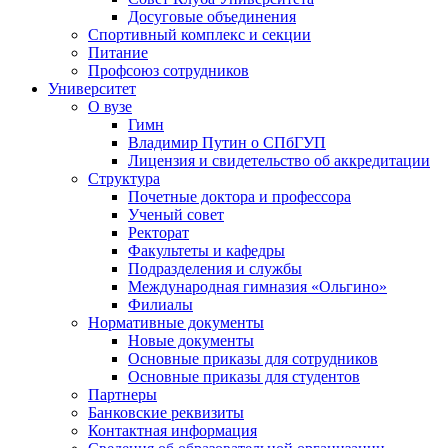
Досуговые объединения
Спортивный комплекс и секции
Питание
Профсоюз сотрудников
Университет
О вузе
Гимн
Владимир Путин о СПбГУП
Лицензия и свидетельство об аккредитации
Структура
Почетные доктора и профессора
Ученый совет
Ректорат
Факультеты и кафедры
Подразделения и службы
Международная гимназия «Ольгино»
Филиалы
Нормативные документы
Новые документы
Основные приказы для сотрудников
Основные приказы для студентов
Партнеры
Банковские реквизиты
Контактная информация