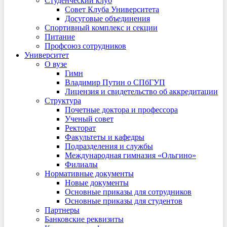
Студенческий клуб
Совет Клуба Университета
Досуговые объединения
Спортивный комплекс и секции
Питание
Профсоюз сотрудников
Университет
О вузе
Гимн
Владимир Путин о СПбГУП
Лицензия и свидетельство об аккредитации
Структура
Почетные доктора и профессора
Ученый совет
Ректорат
Факультеты и кафедры
Подразделения и службы
Международная гимназия «Ольгино»
Филиалы
Нормативные документы
Новые документы
Основные приказы для сотрудников
Основные приказы для студентов
Партнеры
Банковские реквизиты