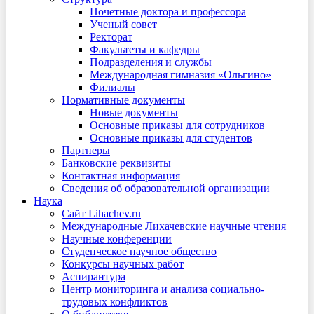
Почетные доктора и профессора
Ученый совет
Ректорат
Факультеты и кафедры
Подразделения и службы
Международная гимназия «Ольгино»
Филиалы
Нормативные документы
Новые документы
Основные приказы для сотрудников
Основные приказы для студентов
Партнеры
Банковские реквизиты
Контактная информация
Сведения об образовательной организации
Наука
Сайт Lihachev.ru
Международные Лихачевские научные чтения
Научные конференции
Студенческое научное общество
Конкурсы научных работ
Аспирантура
Центр мониторинга и анализа социально-
трудовых конфликтов