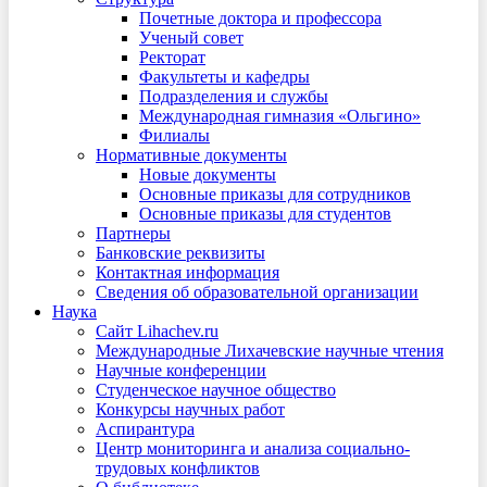
Почетные доктора и профессора
Ученый совет
Ректорат
Факультеты и кафедры
Подразделения и службы
Международная гимназия «Ольгино»
Филиалы
Нормативные документы
Новые документы
Основные приказы для сотрудников
Основные приказы для студентов
Партнеры
Банковские реквизиты
Контактная информация
Сведения об образовательной организации
Наука
Сайт Lihachev.ru
Международные Лихачевские научные чтения
Научные конференции
Студенческое научное общество
Конкурсы научных работ
Аспирантура
Центр мониторинга и анализа социально-
трудовых конфликтов