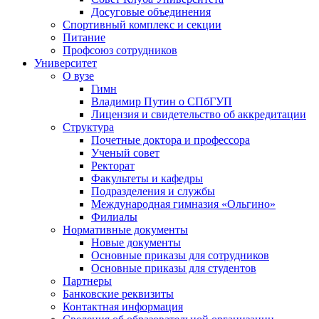
Досуговые объединения
Спортивный комплекс и секции
Питание
Профсоюз сотрудников
Университет
О вузе
Гимн
Владимир Путин о СПбГУП
Лицензия и свидетельство об аккредитации
Структура
Почетные доктора и профессора
Ученый совет
Ректорат
Факультеты и кафедры
Подразделения и службы
Международная гимназия «Ольгино»
Филиалы
Нормативные документы
Новые документы
Основные приказы для сотрудников
Основные приказы для студентов
Партнеры
Банковские реквизиты
Контактная информация