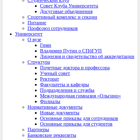
Студенческий клуб
Совет Клуба Университета
Досуговые объединения
Спортивный комплекс и секции
Питание
Профсоюз сотрудников
Университет
О вузе
Гимн
Владимир Путин о СПбГУП
Лицензия и свидетельство об аккредитации
Структура
Почетные доктора и профессора
Ученый совет
Ректорат
Факультеты и кафедры
Подразделения и службы
Международная гимназия «Ольгино»
Филиалы
Нормативные документы
Новые документы
Основные приказы для сотрудников
Основные приказы для студентов
Партнеры
Банковские реквизиты