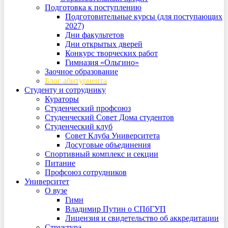
Подготовка к поступлению
Подготовительные курсы (для поступающих
2027)
Дни факультетов
Дни открытых дверей
Конкурс творческих работ
Гимназия «Ольгино»
Заочное образование
Блог абитуриента
Студенту и сотруднику
Кураторы
Студенческий профсоюз
Студенческий Совет Дома студентов
Студенческий клуб
Совет Клуба Университета
Досуговые объединения
Спортивный комплекс и секции
Питание
Профсоюз сотрудников
Университет
О вузе
Гимн
Владимир Путин о СПбГУП
Лицензия и свидетельство об аккредитации
Структура