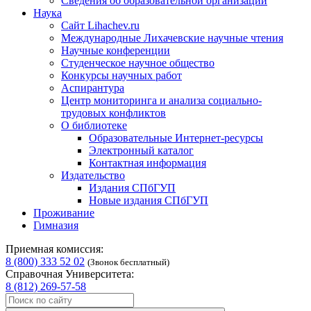
Сведения об образовательной организации
Наука
Сайт Lihachev.ru
Международные Лихачевские научные чтения
Научные конференции
Студенческое научное общество
Конкурсы научных работ
Аспирантура
Центр мониторинга и анализа социально-
трудовых конфликтов
О библиотеке
Образовательные Интернет-ресурсы
Электронный каталог
Контактная информация
Издательство
Издания СПбГУП
Новые издания СПбГУП
Проживание
Гимназия
Приемная комиссия:
8 (800) 333 52 02
(Звонок бесплатный)
Справочная Университета:
8 (812) 269-57-58