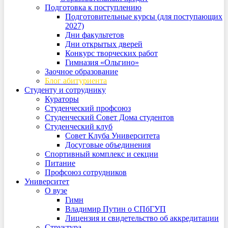
Подготовка к поступлению
Подготовительные курсы (для поступающих
2027)
Дни факультетов
Дни открытых дверей
Конкурс творческих работ
Гимназия «Ольгино»
Заочное образование
Блог абитуриента
Студенту и сотруднику
Кураторы
Студенческий профсоюз
Студенческий Совет Дома студентов
Студенческий клуб
Совет Клуба Университета
Досуговые объединения
Спортивный комплекс и секции
Питание
Профсоюз сотрудников
Университет
О вузе
Гимн
Владимир Путин о СПбГУП
Лицензия и свидетельство об аккредитации
Структура