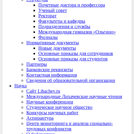
Почетные доктора и профессора
Ученый совет
Ректорат
Факультеты и кафедры
Подразделения и службы
Международная гимназия «Ольгино»
Филиалы
Нормативные документы
Новые документы
Основные приказы для сотрудников
Основные приказы для студентов
Партнеры
Банковские реквизиты
Контактная информация
Сведения об образовательной организации
Наука
Сайт Lihachev.ru
Международные Лихачевские научные чтения
Научные конференции
Студенческое научное общество
Конкурсы научных работ
Аспирантура
Центр мониторинга и анализа социально-
трудовых конфликтов