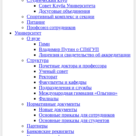
Студенческий клуб
Совет Клуба Университета
Досуговые объединения
Спортивный комплекс и секции
Питание
Профсоюз сотрудников
Университет
О вузе
Гимн
Владимир Путин о СПбГУП
Лицензия и свидетельство об аккредитации
Структура
Почетные доктора и профессора
Ученый совет
Ректорат
Факультеты и кафедры
Подразделения и службы
Международная гимназия «Ольгино»
Филиалы
Нормативные документы
Новые документы
Основные приказы для сотрудников
Основные приказы для студентов
Партнеры
Банковские реквизиты