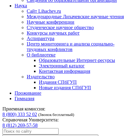
Сведения об образовательной организации
Наука
Сайт Lihachev.ru
Международные Лихачевские научные чтения
Научные конференции
Студенческое научное общество
Конкурсы научных работ
Аспирантура
Центр мониторинга и анализа социально-
трудовых конфликтов
О библиотеке
Образовательные Интернет-ресурсы
Электронный каталог
Контактная информация
Издательство
Издания СПбГУП
Новые издания СПбГУП
Проживание
Гимназия
Приемная комиссия:
8 (800) 333 52 02
(Звонок бесплатный)
Справочная Университета:
8 (812) 269-57-58