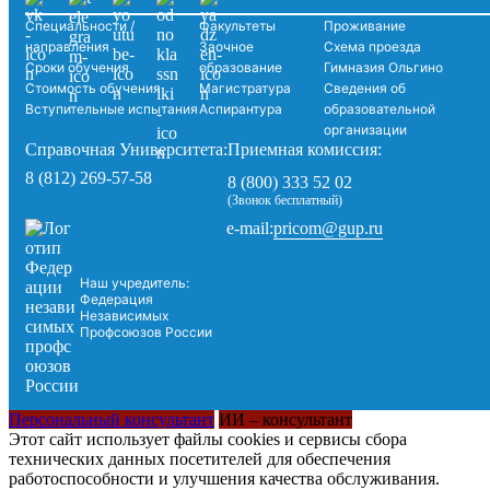
Специальности /
Факультеты
Проживание
направления
Заочное
Схема проезда
Сроки обучения
образование
Гимназия Ольгино
Стоимость обучения
Магистратура
Сведения об
Вступительные испытания
Аспирантура
образовательной
организации
Справочная Университета:
Приемная комиссия:
8 (812) 269-57-58
8 (800) 333 52 02
(Звонок бесплатный)
pricom@gup.ru
e-mail:
Наш учредитель:
Федерация
Независимых
Профсоюзов России
Персональный консультант
ИИ – консультант
Этот сайт использует файлы cookies и сервисы сбора
технических данных посетителей для обеспечения
работоспособности и улучшения качества обслуживания.