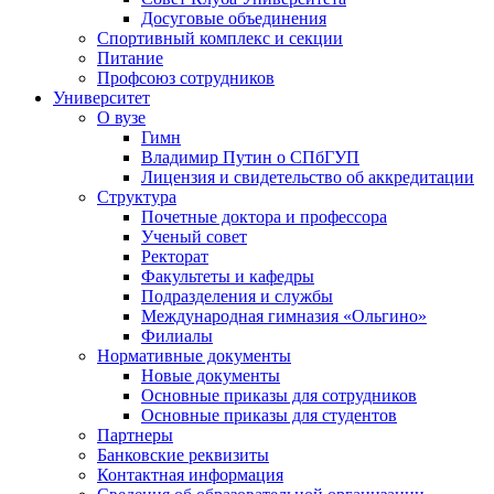
Досуговые объединения
Спортивный комплекс и секции
Питание
Профсоюз сотрудников
Университет
О вузе
Гимн
Владимир Путин о СПбГУП
Лицензия и свидетельство об аккредитации
Структура
Почетные доктора и профессора
Ученый совет
Ректорат
Факультеты и кафедры
Подразделения и службы
Международная гимназия «Ольгино»
Филиалы
Нормативные документы
Новые документы
Основные приказы для сотрудников
Основные приказы для студентов
Партнеры
Банковские реквизиты
Контактная информация