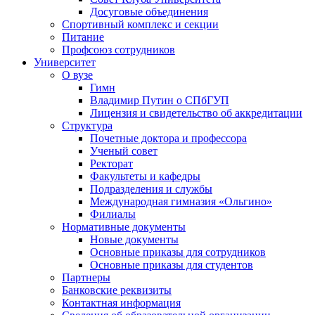
Досуговые объединения
Спортивный комплекс и секции
Питание
Профсоюз сотрудников
Университет
О вузе
Гимн
Владимир Путин о СПбГУП
Лицензия и свидетельство об аккредитации
Структура
Почетные доктора и профессора
Ученый совет
Ректорат
Факультеты и кафедры
Подразделения и службы
Международная гимназия «Ольгино»
Филиалы
Нормативные документы
Новые документы
Основные приказы для сотрудников
Основные приказы для студентов
Партнеры
Банковские реквизиты
Контактная информация