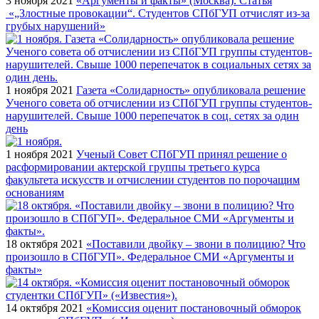
3 ноября 2021
«Аргументы и факты» (Москва). Статья
«„Злостные провокации“. Студентов СПбГУП отчислят из-за
грубых нарушений»
1 ноября 2021
Газета «Солидарность» опубликовала решение
Ученого совета об отчислении из СПбГУП группы студентов-
нарушителей. Свыше 1000 перепечаток в соц. сетях за один
день
1 ноября 2021
Ученый Совет СПбГУП принял решение о
расформировании актерской группы третьего курса
факультета искусств и отчислении студентов по порочащим
основаниям
18 октября 2021
«Поставили двойку – звони в полицию? Что
произошло в СПбГУП». Федеральное СМИ «Аргументы и
факты»
14 октября 2021
«Комиссия оценит постановочный обморок