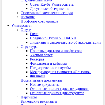
Студенческий клуб
Совет Клуба Университета
Досуговые объединения
Спортивный комплекс и секции
Питание
Профсоюз сотрудников
Университет
О вузе
Гимн
Владимир Путин о СПбГУП
Лицензия и свидетельство об аккредитации
Структура
Почетные доктора и профессора
Ученый совет
Ректорат
Факультеты и кафедры
Подразделения и службы
Международная гимназия «Ольгино»
Филиалы
Нормативные документы
Новые документы
Основные приказы для сотрудников
Основные приказы для студентов
Партнеры
Банковские реквизиты