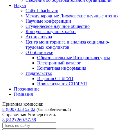
Сведения об образовательной организации
Наука
Сайт Lihachev.ru
Международные Лихачевские научные чтения
Научные конференции
Студенческое научное общество
Конкурсы научных работ
Аспирантура
Центр мониторинга и анализа социально-
трудовых конфликтов
О библиотеке
Образовательные Интернет-ресурсы
Электронный каталог
Контактная информация
Издательство
Издания СПбГУП
Новые издания СПбГУП
Проживание
Гимназия
Приемная комиссия:
8 (800) 333 52 02
(Звонок бесплатный)
Справочная Университета:
8 (812) 269-57-58