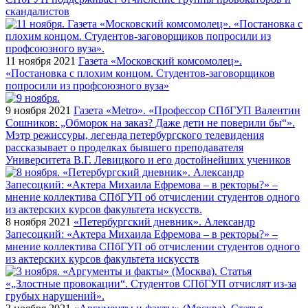
скандалистов
11 ноября 2021
Газета «Московский комсомолец».
«Постановка с плохим концом. Студентов-заговорщиков
попросили из профсоюзного вуза»
9 ноября 2021
Газета «Metro». «Профессор СПбГУП Валентин
Сошников: „Обморок на заказ? Даже дети не поверили бы“».
Мэтр режиссуры, легенда петербургского телевидения
рассказывает о проделках бывшего преподавателя
Университета В.Г. Левицкого и его достойнейших учеников
8 ноября 2021
«Петербургский дневник». Александр
Запесоцкий: «Актера Михаила Ефремова – в ректоры?» –
мнение коллектива СПбГУП об отчислении студентов одного
из актерских курсов факультета искусств