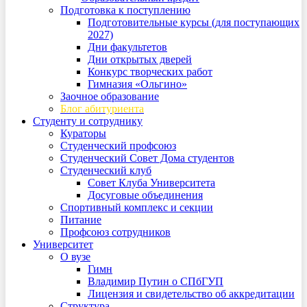
Подготовка к поступлению
Подготовительные курсы (для поступающих
2027)
Дни факультетов
Дни открытых дверей
Конкурс творческих работ
Гимназия «Ольгино»
Заочное образование
Блог абитуриента
Студенту и сотруднику
Кураторы
Студенческий профсоюз
Студенческий Совет Дома студентов
Студенческий клуб
Совет Клуба Университета
Досуговые объединения
Спортивный комплекс и секции
Питание
Профсоюз сотрудников
Университет
О вузе
Гимн
Владимир Путин о СПбГУП
Лицензия и свидетельство об аккредитации
Структура