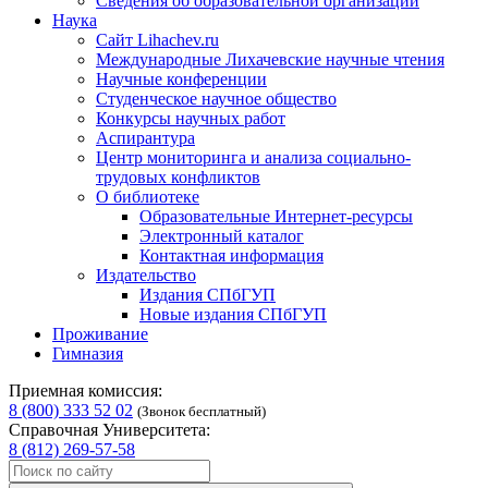
Сведения об образовательной организации
Наука
Сайт Lihachev.ru
Международные Лихачевские научные чтения
Научные конференции
Студенческое научное общество
Конкурсы научных работ
Аспирантура
Центр мониторинга и анализа социально-
трудовых конфликтов
О библиотеке
Образовательные Интернет-ресурсы
Электронный каталог
Контактная информация
Издательство
Издания СПбГУП
Новые издания СПбГУП
Проживание
Гимназия
Приемная комиссия:
8 (800) 333 52 02
(Звонок бесплатный)
Справочная Университета:
8 (812) 269-57-58