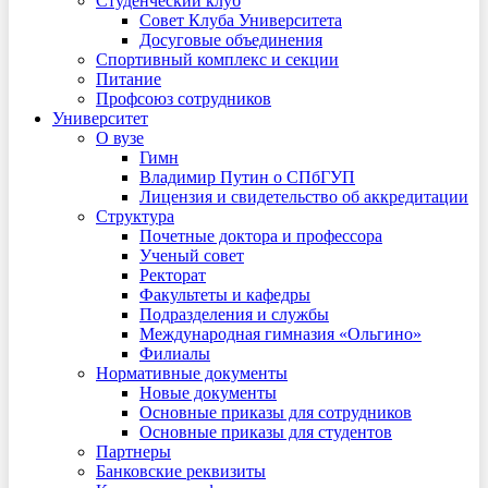
Студенческий клуб
Совет Клуба Университета
Досуговые объединения
Спортивный комплекс и секции
Питание
Профсоюз сотрудников
Университет
О вузе
Гимн
Владимир Путин о СПбГУП
Лицензия и свидетельство об аккредитации
Структура
Почетные доктора и профессора
Ученый совет
Ректорат
Факультеты и кафедры
Подразделения и службы
Международная гимназия «Ольгино»
Филиалы
Нормативные документы
Новые документы
Основные приказы для сотрудников
Основные приказы для студентов
Партнеры
Банковские реквизиты