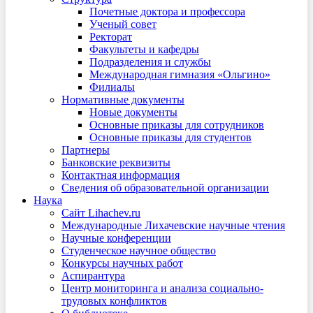
Почетные доктора и профессора
Ученый совет
Ректорат
Факультеты и кафедры
Подразделения и службы
Международная гимназия «Ольгино»
Филиалы
Нормативные документы
Новые документы
Основные приказы для сотрудников
Основные приказы для студентов
Партнеры
Банковские реквизиты
Контактная информация
Сведения об образовательной организации
Наука
Сайт Lihachev.ru
Международные Лихачевские научные чтения
Научные конференции
Студенческое научное общество
Конкурсы научных работ
Аспирантура
Центр мониторинга и анализа социально-
трудовых конфликтов