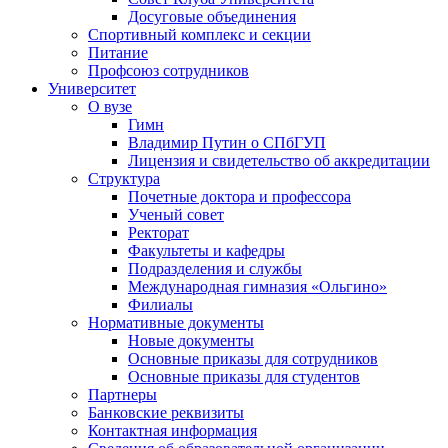
Досуговые объединения
Спортивный комплекс и секции
Питание
Профсоюз сотрудников
Университет
О вузе
Гимн
Владимир Путин о СПбГУП
Лицензия и свидетельство об аккредитации
Структура
Почетные доктора и профессора
Ученый совет
Ректорат
Факультеты и кафедры
Подразделения и службы
Международная гимназия «Ольгино»
Филиалы
Нормативные документы
Новые документы
Основные приказы для сотрудников
Основные приказы для студентов
Партнеры
Банковские реквизиты
Контактная информация