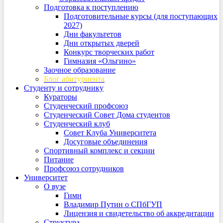
Подготовка к поступлению
Подготовительные курсы (для поступающих
2027)
Дни факультетов
Дни открытых дверей
Конкурс творческих работ
Гимназия «Ольгино»
Заочное образование
Блог абитуриента
Студенту и сотруднику
Кураторы
Студенческий профсоюз
Студенческий Совет Дома студентов
Студенческий клуб
Совет Клуба Университета
Досуговые объединения
Спортивный комплекс и секции
Питание
Профсоюз сотрудников
Университет
О вузе
Гимн
Владимир Путин о СПбГУП
Лицензия и свидетельство об аккредитации
Структура