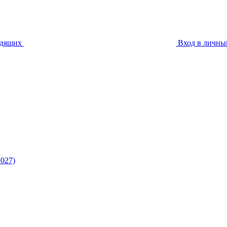
идящих
Вход в личны
027)