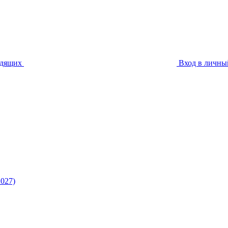
идящих
Вход в личны
027)