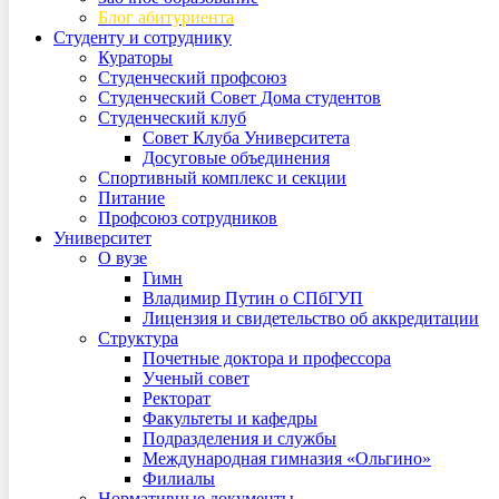
Блог абитуриента
Студенту и сотруднику
Кураторы
Студенческий профсоюз
Студенческий Совет Дома студентов
Студенческий клуб
Совет Клуба Университета
Досуговые объединения
Спортивный комплекс и секции
Питание
Профсоюз сотрудников
Университет
О вузе
Гимн
Владимир Путин о СПбГУП
Лицензия и свидетельство об аккредитации
Структура
Почетные доктора и профессора
Ученый совет
Ректорат
Факультеты и кафедры
Подразделения и службы
Международная гимназия «Ольгино»
Филиалы
Нормативные документы