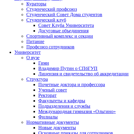
Кураторы
Студенческий профсоюз
Студенческий Совет Дома студентов
Студенческий клуб
Совет Клуба Университета
Досуговые объединения
Спортивный комплекс и секции
Питание
Профсоюз сотрудников
Университет
О вузе
Гимн
Владимир Путин о СПбГУП
Лицензия и свидетельство об аккредитации
Структура
Почетные доктора и профессора
Ученый совет
Ректорат
Факультеты и кафедры
Подразделения и службы
Международная гимназия «Ольгино»
Филиалы
Нормативные документы
Новые документы
Основные приказы для сотрудников