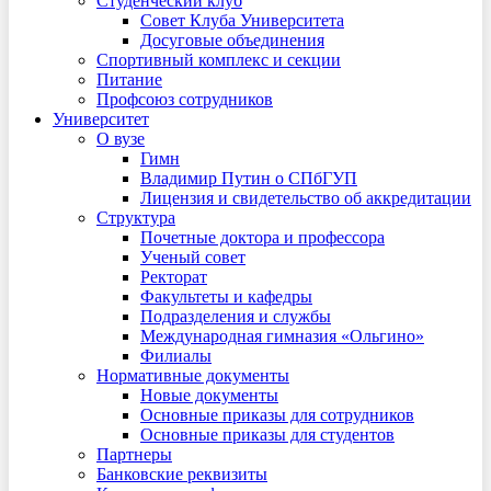
Студенческий клуб
Совет Клуба Университета
Досуговые объединения
Спортивный комплекс и секции
Питание
Профсоюз сотрудников
Университет
О вузе
Гимн
Владимир Путин о СПбГУП
Лицензия и свидетельство об аккредитации
Структура
Почетные доктора и профессора
Ученый совет
Ректорат
Факультеты и кафедры
Подразделения и службы
Международная гимназия «Ольгино»
Филиалы
Нормативные документы
Новые документы
Основные приказы для сотрудников
Основные приказы для студентов
Партнеры
Банковские реквизиты