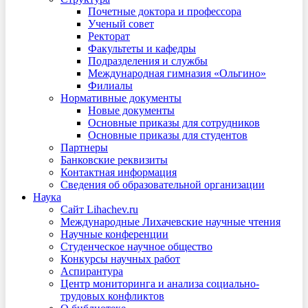
Почетные доктора и профессора
Ученый совет
Ректорат
Факультеты и кафедры
Подразделения и службы
Международная гимназия «Ольгино»
Филиалы
Нормативные документы
Новые документы
Основные приказы для сотрудников
Основные приказы для студентов
Партнеры
Банковские реквизиты
Контактная информация
Сведения об образовательной организации
Наука
Сайт Lihachev.ru
Международные Лихачевские научные чтения
Научные конференции
Студенческое научное общество
Конкурсы научных работ
Аспирантура
Центр мониторинга и анализа социально-
трудовых конфликтов