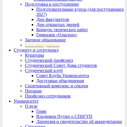
Подготовка к поступлению
Подготовительные курсы (для поступающих
2027)
Дни факультетов
Дни открытых дверей
Конкурс творческих работ
Гимназия «Ольгино»
Заочное образование
Блог абитуриента
Студенту и сотруднику
Кураторы
Студенческий профсоюз
Студенческий Совет Дома студентов
Студенческий клуб
Совет Клуба Университета
Досуговые объединения
Спортивный комплекс и секции
Питание
Профсоюз сотрудников
Университет
О вузе
Гимн
Владимир Путин о СПбГУП
Лицензия и свидетельство об аккредитации
Структура