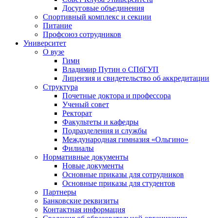
Досуговые объединения
Спортивный комплекс и секции
Питание
Профсоюз сотрудников
Университет
О вузе
Гимн
Владимир Путин о СПбГУП
Лицензия и свидетельство об аккредитации
Структура
Почетные доктора и профессора
Ученый совет
Ректорат
Факультеты и кафедры
Подразделения и службы
Международная гимназия «Ольгино»
Филиалы
Нормативные документы
Новые документы
Основные приказы для сотрудников
Основные приказы для студентов
Партнеры
Банковские реквизиты
Контактная информация