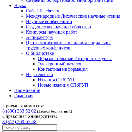
Сведения об образовательной организации
Наука
Сайт Lihachev.ru
Международные Лихачевские научные чтения
Научные конференции
Студенческое научное общество
Конкурсы научных работ
Аспирантура
Центр мониторинга и анализа социально-
трудовых конфликтов
О библиотеке
Образовательные Интернет-ресурсы
Электронный каталог
Контактная информация
Издательство
Издания СПбГУП
Новые издания СПбГУП
Проживание
Гимназия
Приемная комиссия:
8 (800) 333 52 02
(Звонок бесплатный)
Справочная Университета:
8 (812) 269-57-58