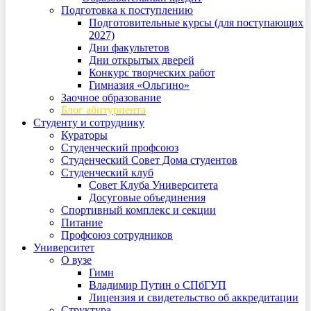
Подготовка к поступлению
Подготовительные курсы (для поступающих
2027)
Дни факультетов
Дни открытых дверей
Конкурс творческих работ
Гимназия «Ольгино»
Заочное образование
Блог абитуриента
Студенту и сотруднику
Кураторы
Студенческий профсоюз
Студенческий Совет Дома студентов
Студенческий клуб
Совет Клуба Университета
Досуговые объединения
Спортивный комплекс и секции
Питание
Профсоюз сотрудников
Университет
О вузе
Гимн
Владимир Путин о СПбГУП
Лицензия и свидетельство об аккредитации
Структура