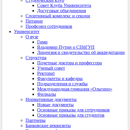
Студенческий клуб
Совет Клуба Университета
Досуговые объединения
Спортивный комплекс и секции
Питание
Профсоюз сотрудников
Университет
О вузе
Гимн
Владимир Путин о СПбГУП
Лицензия и свидетельство об аккредитации
Структура
Почетные доктора и профессора
Ученый совет
Ректорат
Факультеты и кафедры
Подразделения и службы
Международная гимназия «Ольгино»
Филиалы
Нормативные документы
Новые документы
Основные приказы для сотрудников
Основные приказы для студентов
Партнеры
Банковские реквизиты