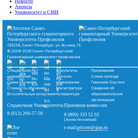
Новости
Анонсы
Университет и СМИ
192238, Санкт-Петербург, ул. Фучика, 15
© 2006–2026 Санкт-Петербургский
Гуманитарный университет профсоюзов
Специальности /
Факультеты
Проживание
направления
Заочное
Схема проезда
Сроки обучения
образование
Гимназия Ольгино
Стоимость обучения
Магистратура
Сведения об
Вступительные испытания
Аспирантура
образовательной
организации
Справочная Университета:
Приемная комиссия:
8 (812) 269-57-58
8 (800) 333 52 02
(Звонок бесплатный)
pricom@gup.ru
e-mail: