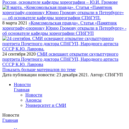
России, основателе кафедры хореографии – Ю.И. Громове
8 марта 2021
«Комсомольская правда». Статья «Памятник
хореографу-озорнику Юрию Громову открыли в Петербурге» -
об основателе кафедры хореографии СПбГУП
24 сентября 2020
СМИ освещают открытие скульптурного
портрета Почетного доктора СПбГУП, Народного артиста
СССР К.Ю. Лаврова
Показать больше материалов по теме
Дата публикации новости:
23 декабря 2021
. Автор:
СПбГУП
Новости
Главная
Новости
Анонсы
Университет и СМИ
Новости
Главная