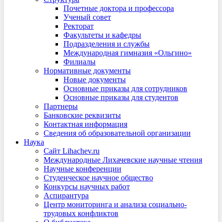
Почетные доктора и профессора
Ученый совет
Ректорат
Факультеты и кафедры
Подразделения и службы
Международная гимназия «Ольгино»
Филиалы
Нормативные документы
Новые документы
Основные приказы для сотрудников
Основные приказы для студентов
Партнеры
Банковские реквизиты
Контактная информация
Сведения об образовательной организации
Наука
Сайт Lihachev.ru
Международные Лихачевские научные чтения
Научные конференции
Студенческое научное общество
Конкурсы научных работ
Аспирантура
Центр мониторинга и анализа социально-
трудовых конфликтов