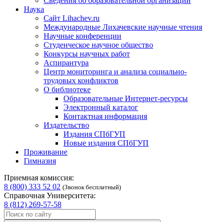
Сведения об образовательной организации
Наука
Сайт Lihachev.ru
Международные Лихачевские научные чтения
Научные конференции
Студенческое научное общество
Конкурсы научных работ
Аспирантура
Центр мониторинга и анализа социально-
трудовых конфликтов
О библиотеке
Образовательные Интернет-ресурсы
Электронный каталог
Контактная информация
Издательство
Издания СПбГУП
Новые издания СПбГУП
Проживание
Гимназия
Приемная комиссия:
8 (800) 333 52 02
(Звонок бесплатный)
Справочная Университета:
8 (812) 269-57-58