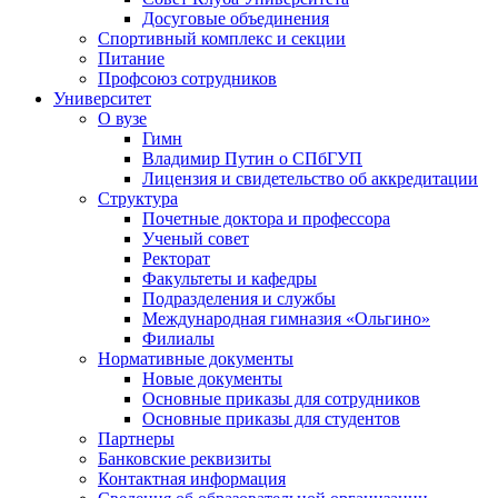
Досуговые объединения
Спортивный комплекс и секции
Питание
Профсоюз сотрудников
Университет
О вузе
Гимн
Владимир Путин о СПбГУП
Лицензия и свидетельство об аккредитации
Структура
Почетные доктора и профессора
Ученый совет
Ректорат
Факультеты и кафедры
Подразделения и службы
Международная гимназия «Ольгино»
Филиалы
Нормативные документы
Новые документы
Основные приказы для сотрудников
Основные приказы для студентов
Партнеры
Банковские реквизиты
Контактная информация