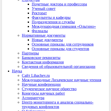
Почетные доктора и профессора
Ученый совет
Ректорат
Факультеты и кафедры
Подразделения и службы
Международная гимназия «Ольгино»
Филиалы
Нормативные документы
Новые документы
Основные приказы для сотрудников
Основные приказы для студентов
Партнеры
Банковские реквизиты
Контактная информация
Сведения об образовательной организации
Наука
Сайт Lihachev.ru
Международные Лихачевские научные чтения
Научные конференции
Студенческое научное общество
Конкурсы научных работ
Аспирантура
Центр мониторинга и анализа социально-
трудовых конфликтов