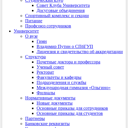
Студенческий клуб
Совет Клуба Университета
Досуговые объединения
Спортивный комплекс и секции
Питание
Профсоюз сотрудников
Университет
О вузе
Гимн
Владимир Путин о СПбГУП
Лицензия и свидетельство об аккредитации
Структура
Почетные доктора и профессора
Ученый совет
Ректорат
Факультеты и кафедры
Подразделения и службы
Международная гимназия «Ольгино»
Филиалы
Нормативные документы
Новые документы
Основные приказы для сотрудников
Основные приказы для студентов
Партнеры
Банковские реквизиты