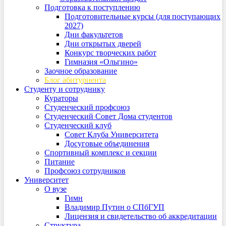
Подготовка к поступлению
Подготовительные курсы (для поступающих
2027)
Дни факультетов
Дни открытых дверей
Конкурс творческих работ
Гимназия «Ольгино»
Заочное образование
Блог абитуриента
Студенту и сотруднику
Кураторы
Студенческий профсоюз
Студенческий Совет Дома студентов
Студенческий клуб
Совет Клуба Университета
Досуговые объединения
Спортивный комплекс и секции
Питание
Профсоюз сотрудников
Университет
О вузе
Гимн
Владимир Путин о СПбГУП
Лицензия и свидетельство об аккредитации
Структура