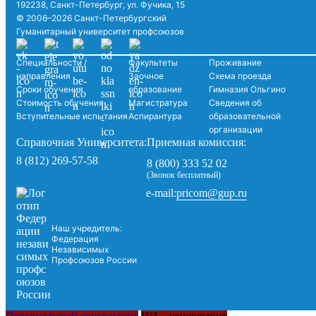
192238, Санкт-Петербург, ул. Фучика, 15
© 2006–2026 Санкт-Петербургский
Гуманитарный университет профсоюзов
Специальности /
Факультеты
Проживание
направления
Заочное
Схема проезда
Сроки обучения
образование
Гимназия Ольгино
Стоимость обучения
Магистратура
Сведения об
Вступительные испытания
Аспирантура
образовательной
организации
Справочная Университета:
Приемная комиссия:
8 (812) 269-57-58
8 (800) 333 52 02
(Звонок бесплатный)
pricom@gup.ru
e-mail:
Наш учредитель:
Федерация
Независимых
Профсоюзов России