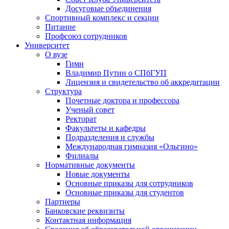
Досуговые объединения
Спортивный комплекс и секции
Питание
Профсоюз сотрудников
Университет
О вузе
Гимн
Владимир Путин о СПбГУП
Лицензия и свидетельство об аккредитации
Структура
Почетные доктора и профессора
Ученый совет
Ректорат
Факультеты и кафедры
Подразделения и службы
Международная гимназия «Ольгино»
Филиалы
Нормативные документы
Новые документы
Основные приказы для сотрудников
Основные приказы для студентов
Партнеры
Банковские реквизиты
Контактная информация