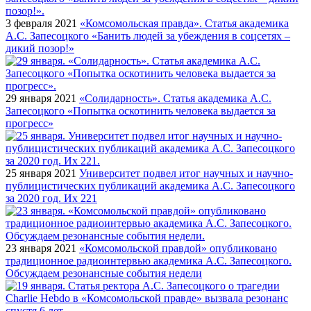
3 февраля 2021
«Комсомольская правда». Статья академика
А.С. Запесоцкого «Банить людей за убеждения в соцсетях –
дикий позор!»
29 января 2021
«Солидарность». Статья академика А.С.
Запесоцкого «Попытка оскотинить человека выдается за
прогресс»
25 января 2021
Университет подвел итог научных и научно-
публицистических публикаций академика А.С. Запесоцкого
за 2020 год. Их 221
23 января 2021
«Комсомольской правдой» опубликовано
традиционное радиоинтервью академика А.С. Запесоцкого.
Обсуждаем резонансные события недели