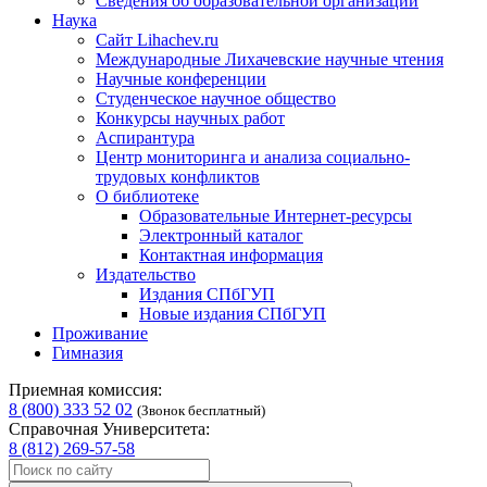
Сведения об образовательной организации
Наука
Сайт Lihachev.ru
Международные Лихачевские научные чтения
Научные конференции
Студенческое научное общество
Конкурсы научных работ
Аспирантура
Центр мониторинга и анализа социально-
трудовых конфликтов
О библиотеке
Образовательные Интернет-ресурсы
Электронный каталог
Контактная информация
Издательство
Издания СПбГУП
Новые издания СПбГУП
Проживание
Гимназия
Приемная комиссия:
8 (800) 333 52 02
(Звонок бесплатный)
Справочная Университета:
8 (812) 269-57-58