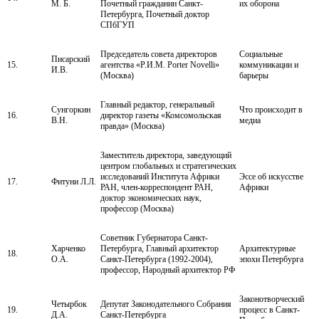
М. Б.
Почетный гражданин Санкт-
их оборона
Петербурга, Почетный доктор
СПбГУП
Председатель совета директоров
Социальные
Писарский
15.
агентства «Р.И.М. Porter Novelli»
коммуникации и
И.В.
(Москва)
барьеры
Главный редактор, генеральный
Сунгоркин
Что происходит в
16.
директор газеты «Комсомольская
В.Н.
медиа
правда» (Москва)
Заместитель директора, заведующий
центром глобальных и стратегических
исследований Института Африки
Эссе об искусстве
17.
Фитуни Л.Л.
РАН, член-корреспондент РАН,
Африки
доктор экономических наук,
профессор (Москва)
Советник Губернатора Санкт-
Харченко
Петербурга, Главный архитектор
Архитектурные
18.
О.А.
Санкт-Петербурга (1992-2004),
эпохи Петербурга
профессор, Народный архитектор РФ
Законотворческий
Четырбок
Депутат Законодательного Собрания
19.
процесс в Санкт-
Д.А.
Санкт-Петербурга