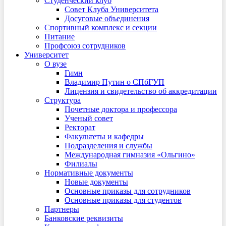
Студенческий клуб
Совет Клуба Университета
Досуговые объединения
Спортивный комплекс и секции
Питание
Профсоюз сотрудников
Университет
О вузе
Гимн
Владимир Путин о СПбГУП
Лицензия и свидетельство об аккредитации
Структура
Почетные доктора и профессора
Ученый совет
Ректорат
Факультеты и кафедры
Подразделения и службы
Международная гимназия «Ольгино»
Филиалы
Нормативные документы
Новые документы
Основные приказы для сотрудников
Основные приказы для студентов
Партнеры
Банковские реквизиты