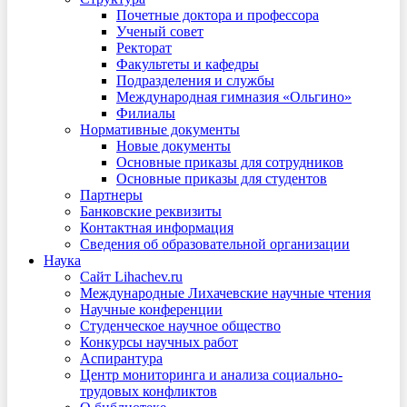
Почетные доктора и профессора
Ученый совет
Ректорат
Факультеты и кафедры
Подразделения и службы
Международная гимназия «Ольгино»
Филиалы
Нормативные документы
Новые документы
Основные приказы для сотрудников
Основные приказы для студентов
Партнеры
Банковские реквизиты
Контактная информация
Сведения об образовательной организации
Наука
Сайт Lihachev.ru
Международные Лихачевские научные чтения
Научные конференции
Студенческое научное общество
Конкурсы научных работ
Аспирантура
Центр мониторинга и анализа социально-
трудовых конфликтов