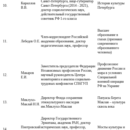
Санкт-Петербурга, вице-губернатор
Кириллов
История культуры
10.
Санкт-Петербурга (2014 - 2021),
В.В.
Петербурга
доктор социологических наук,
действительный государственный
советник РФ 1-го класса
Высшее
образование в
Член-корреспондент Российской
глазах (признаки
11.
Лебедев О.Е.
академии образования, доктор
современного
педагогических наук, профессор
образованного
человека)
Профсоюзное
Заместитель председателя Федерации
движение России и
Независимых профсоюзов России,
Макаров
мира в условиях
12.
научный руководитель Центра
Е.И.
Специальной
мониторинга и анализа социально-
военной операции
трудовых конфликтов СПбГУП
РФ на Украине
Директор Фонда сохранения
Папуасы Берега
Миклухо-
13.
этнокультурного наследия
Маклая – культура
Маклай Н.Н.
им.Миклухо-Маклая
сквозь века
Директор Государственного
Эрмитажа, академик РАН, доктор
Пиотровский
исторических наук, профессор,
Мосты культуры и
14.