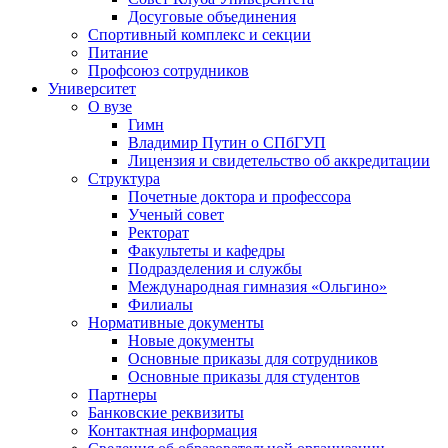
Досуговые объединения
Спортивный комплекс и секции
Питание
Профсоюз сотрудников
Университет
О вузе
Гимн
Владимир Путин о СПбГУП
Лицензия и свидетельство об аккредитации
Структура
Почетные доктора и профессора
Ученый совет
Ректорат
Факультеты и кафедры
Подразделения и службы
Международная гимназия «Ольгино»
Филиалы
Нормативные документы
Новые документы
Основные приказы для сотрудников
Основные приказы для студентов
Партнеры
Банковские реквизиты
Контактная информация