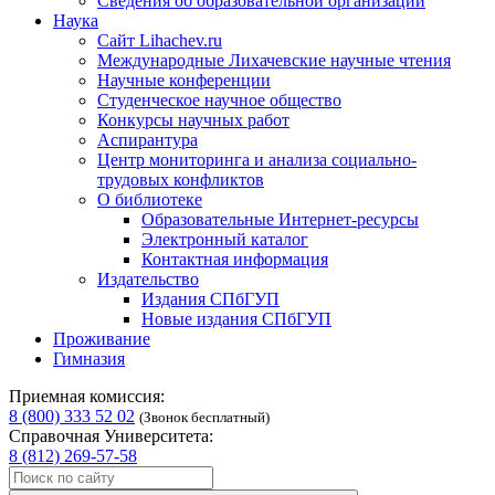
Сведения об образовательной организации
Наука
Сайт Lihachev.ru
Международные Лихачевские научные чтения
Научные конференции
Студенческое научное общество
Конкурсы научных работ
Аспирантура
Центр мониторинга и анализа социально-
трудовых конфликтов
О библиотеке
Образовательные Интернет-ресурсы
Электронный каталог
Контактная информация
Издательство
Издания СПбГУП
Новые издания СПбГУП
Проживание
Гимназия
Приемная комиссия:
8 (800) 333 52 02
(Звонок бесплатный)
Справочная Университета:
8 (812) 269-57-58