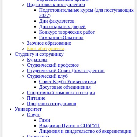
Подготовка к поступлению
Подготовительные курсы (для поступающих
2027)
Дни факультетов
Дни открытых дверей
Конкурс творческих работ
Гимназия «Ольгино»
Заочное образование
Блог абитуриента
Студенту и сотруднику
Кураторы
Студенческий профсоюз
Студенческий Совет Дома студентов
Студенческий клуб
Совет Клуба Университета
Досуговые объединения
Спортивный комплекс и секции
Питание
Профсоюз сотрудников
Университет
О вузе
Гимн
Владимир Путин о СПбГУП
Лицензия и свидетельство об аккредитации
Структура