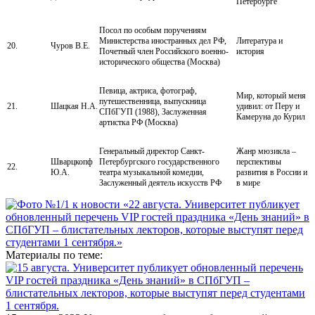
Петербурге
Посол по особым поручениям
Министерства иностранных дел РФ,
Литература и
20.
Чуров В.Е.
Почетный член Российского военно-
история
исторического общества (Москва)
Певица, актриса, фотограф,
Мир, который меня
путешественница, выпускница
21.
Шацкая Н.А.
удивил: от Перу и
СПбГУП (1988), Заслуженная
Камеруна до Курил
артистка РФ (Москва)
Генеральный директор Санкт-
Жанр мюзикла –
Шварцкопф
Петербургского государственного
перспективы
22.
Ю.А.
театра музыкальной комедии,
развития в России и
Заслуженный деятель искусств РФ
в мире
Материалы по теме: