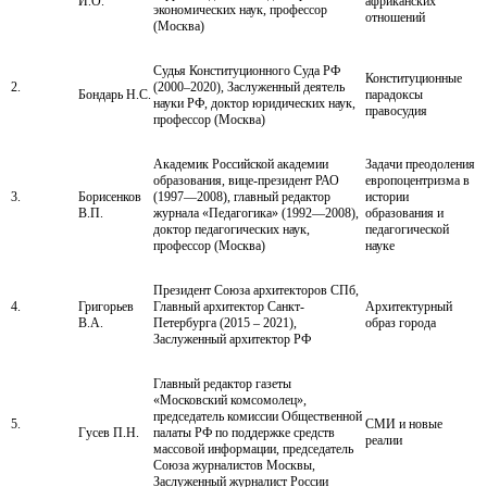
И.О.
африканских
экономических наук, профессор
отношений
(Москва)
Судья Конституционного Суда РФ
Конституционные
2.
(2000–2020), Заслуженный деятель
Бондарь Н.С.
парадоксы
науки РФ, доктор юридических наук,
правосудия
профессор (Москва)
Академик Российской академии
Задачи преодоления
образования, вице-президент РАО
европоцентризма в
3.
Борисенков
(1997—2008), главный редактор
истории
В.П.
журнала «Педагогика» (1992—2008),
образования и
доктор педагогических наук,
педагогической
профессор (Москва)
науке
Президент Союза архитекторов СПб,
4.
Григорьев
Главный архитектор Санкт-
Архитектурный
В.А.
Петербурга (2015 – 2021),
образ города
Заслуженный архитектор РФ
Главный редактор газеты
«Московский комсомолец»,
председатель комиссии Общественной
5.
СМИ и новые
Гусев П.Н.
палаты РФ по поддержке средств
реалии
массовой информации, председатель
Союза журналистов Москвы,
Заслуженный журналист России