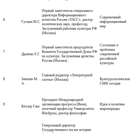
Первый заместитель генерального
директора Информационного
Современный
6.
агентства России «ТАСС», доктор
Гусман М.С.
информационный
политических наук, профессор,
мир
Заслуженный работник культуры РФ
(Москва)
Состояние и
Первый заместитель председателя
проблемы
7.
Комитета Государственной Думы РФ
Драпеко Е.Г.
современной
по культуре, Заслуженная артистка
российской
России (Москва)
культуры
Главный редактор «Литературной
8.
Замшев М.
Культурологические
газеты» (Москва)
А.
СМИ сегодня
Президент Международной
9.
организации прогресса (Вена),
Идея и политика
Кёхлер Ганс
почетный профессор Университета
миропорядка
Инсбрука, доктор философии
Генеральный директор
Государственного музея истории