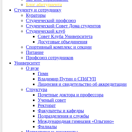
Блог абитуриента
Студенту и сотруднику
Кураторы
Студенческий профсоюз
Студенческий Совет Дома студентов
Студенческий клуб
Совет Клуба Университета
Досуговые объединения
Спортивный комплекс и секции
Питание
Профсоюз сотрудников
Университет
О вузе
Гимн
Владимир Путин о СПбГУП
Лицензия и свидетельство об аккредитации
Структура
Почетные доктора и профессора
Ученый совет
Ректорат
Факультеты и кафедры
Подразделения и службы
Международная гимназия «Ольгино»
Филиалы
Нормативные документы