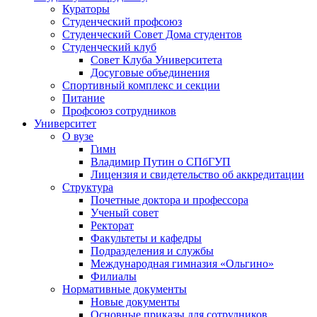
Кураторы
Студенческий профсоюз
Студенческий Совет Дома студентов
Студенческий клуб
Совет Клуба Университета
Досуговые объединения
Спортивный комплекс и секции
Питание
Профсоюз сотрудников
Университет
О вузе
Гимн
Владимир Путин о СПбГУП
Лицензия и свидетельство об аккредитации
Структура
Почетные доктора и профессора
Ученый совет
Ректорат
Факультеты и кафедры
Подразделения и службы
Международная гимназия «Ольгино»
Филиалы
Нормативные документы
Новые документы
Основные приказы для сотрудников