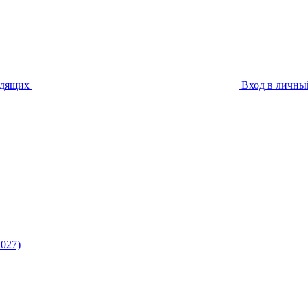
идящих
Вход в личны
027)