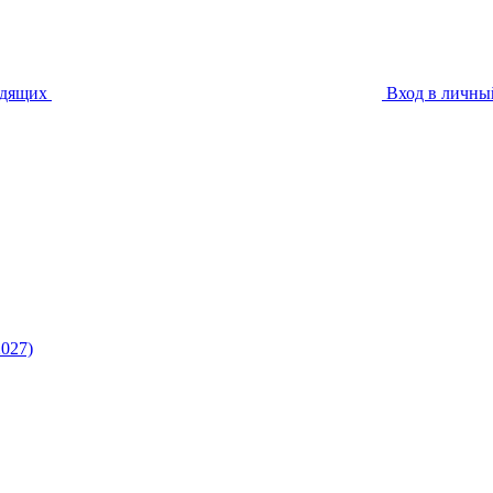
идящих
Вход в личны
027)