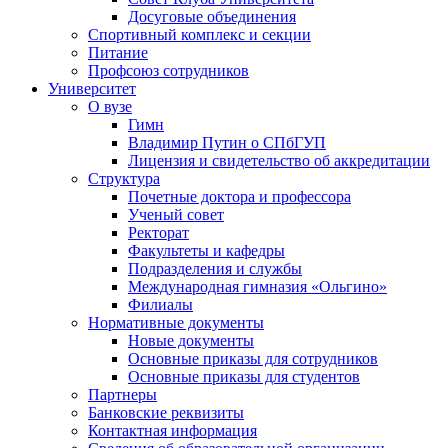
Досуговые объединения
Спортивный комплекс и секции
Питание
Профсоюз сотрудников
Университет
О вузе
Гимн
Владимир Путин о СПбГУП
Лицензия и свидетельство об аккредитации
Структура
Почетные доктора и профессора
Ученый совет
Ректорат
Факультеты и кафедры
Подразделения и службы
Международная гимназия «Ольгино»
Филиалы
Нормативные документы
Новые документы
Основные приказы для сотрудников
Основные приказы для студентов
Партнеры
Банковские реквизиты
Контактная информация