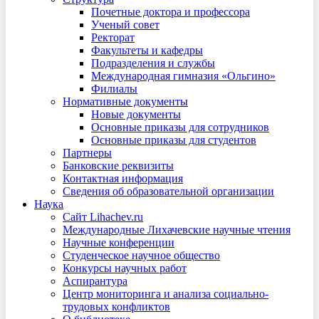
Почетные доктора и профессора
Ученый совет
Ректорат
Факультеты и кафедры
Подразделения и службы
Международная гимназия «Ольгино»
Филиалы
Нормативные документы
Новые документы
Основные приказы для сотрудников
Основные приказы для студентов
Партнеры
Банковские реквизиты
Контактная информация
Сведения об образовательной организации
Наука
Сайт Lihachev.ru
Международные Лихачевские научные чтения
Научные конференции
Студенческое научное общество
Конкурсы научных работ
Аспирантура
Центр мониторинга и анализа социально-
трудовых конфликтов