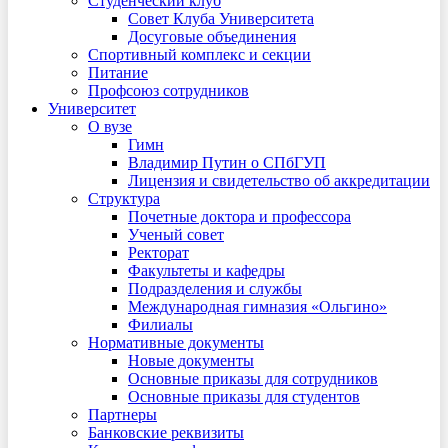
Студенческий клуб
Совет Клуба Университета
Досуговые объединения
Спортивный комплекс и секции
Питание
Профсоюз сотрудников
Университет
О вузе
Гимн
Владимир Путин о СПбГУП
Лицензия и свидетельство об аккредитации
Структура
Почетные доктора и профессора
Ученый совет
Ректорат
Факультеты и кафедры
Подразделения и службы
Международная гимназия «Ольгино»
Филиалы
Нормативные документы
Новые документы
Основные приказы для сотрудников
Основные приказы для студентов
Партнеры
Банковские реквизиты