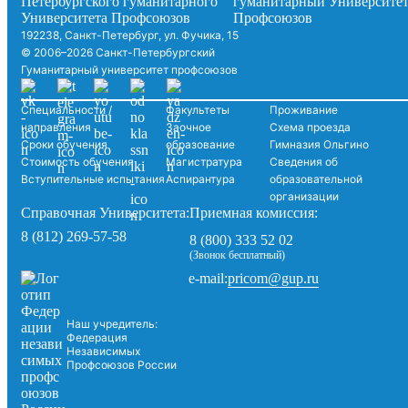
192238, Санкт-Петербург, ул. Фучика, 15
© 2006–2026 Санкт-Петербургский
Гуманитарный университет профсоюзов
Специальности /
Факультеты
Проживание
направления
Заочное
Схема проезда
Сроки обучения
образование
Гимназия Ольгино
Стоимость обучения
Магистратура
Сведения об
Вступительные испытания
Аспирантура
образовательной
организации
Справочная Университета:
Приемная комиссия:
8 (812) 269-57-58
8 (800) 333 52 02
(Звонок бесплатный)
pricom@gup.ru
e-mail:
Наш учредитель:
Федерация
Независимых
Профсоюзов России