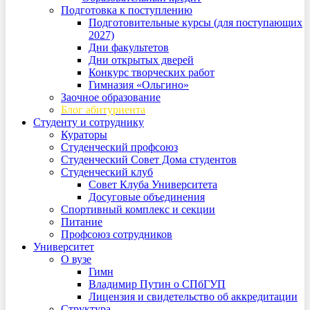
Подготовка к поступлению
Подготовительные курсы (для поступающих
2027)
Дни факультетов
Дни открытых дверей
Конкурс творческих работ
Гимназия «Ольгино»
Заочное образование
Блог абитуриента
Студенту и сотруднику
Кураторы
Студенческий профсоюз
Студенческий Совет Дома студентов
Студенческий клуб
Совет Клуба Университета
Досуговые объединения
Спортивный комплекс и секции
Питание
Профсоюз сотрудников
Университет
О вузе
Гимн
Владимир Путин о СПбГУП
Лицензия и свидетельство об аккредитации
Структура