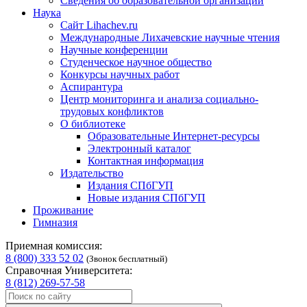
Сведения об образовательной организации
Наука
Сайт Lihachev.ru
Международные Лихачевские научные чтения
Научные конференции
Студенческое научное общество
Конкурсы научных работ
Аспирантура
Центр мониторинга и анализа социально-
трудовых конфликтов
О библиотеке
Образовательные Интернет-ресурсы
Электронный каталог
Контактная информация
Издательство
Издания СПбГУП
Новые издания СПбГУП
Проживание
Гимназия
Приемная комиссия:
8 (800) 333 52 02
(Звонок бесплатный)
Справочная Университета:
8 (812) 269-57-58