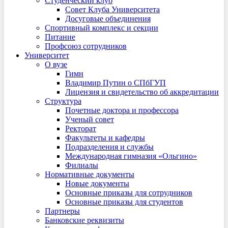
Студенческий клуб
Совет Клуба Университета
Досуговые объединения
Спортивный комплекс и секции
Питание
Профсоюз сотрудников
Университет
О вузе
Гимн
Владимир Путин о СПбГУП
Лицензия и свидетельство об аккредитации
Структура
Почетные доктора и профессора
Ученый совет
Ректорат
Факультеты и кафедры
Подразделения и службы
Международная гимназия «Ольгино»
Филиалы
Нормативные документы
Новые документы
Основные приказы для сотрудников
Основные приказы для студентов
Партнеры
Банковские реквизиты