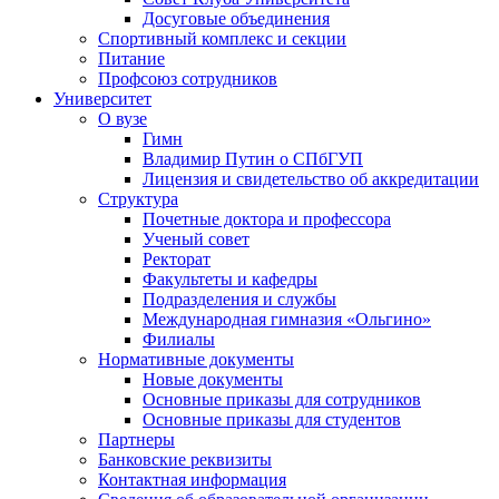
Досуговые объединения
Спортивный комплекс и секции
Питание
Профсоюз сотрудников
Университет
О вузе
Гимн
Владимир Путин о СПбГУП
Лицензия и свидетельство об аккредитации
Структура
Почетные доктора и профессора
Ученый совет
Ректорат
Факультеты и кафедры
Подразделения и службы
Международная гимназия «Ольгино»
Филиалы
Нормативные документы
Новые документы
Основные приказы для сотрудников
Основные приказы для студентов
Партнеры
Банковские реквизиты
Контактная информация