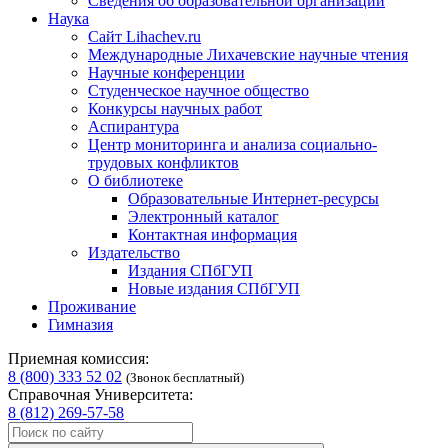
Сведения об образовательной организации
Наука
Сайт Lihachev.ru
Международные Лихачевские научные чтения
Научные конференции
Студенческое научное общество
Конкурсы научных работ
Аспирантура
Центр мониторинга и анализа социально-
трудовых конфликтов
О библиотеке
Образовательные Интернет-ресурсы
Электронный каталог
Контактная информация
Издательство
Издания СПбГУП
Новые издания СПбГУП
Проживание
Гимназия
Приемная комиссия:
8 (800) 333 52 02
(Звонок бесплатный)
Справочная Университета:
8 (812) 269-57-58