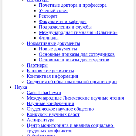
Почетные доктора и профессора
Ученый совет
Ректорат
Факультеты и кафедры
Подразделения и службы
Международная гимназия «Ольгино»
Филиалы
Нормативные документы
Новые документы
Основные приказы для сотрудников
Основные приказы для студентов
Партнеры
Банковские реквизиты
Контактная информация
Сведения об образовательной организации
Наука
Сайт Lihachev.ru
Международные Лихачевские научные чтения
Научные конференции
Студенческое научное общество
Конкурсы научных работ
Аспирантура
Центр мониторинга и анализа социально-
трудовых конфликтов