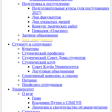
Подготовка к поступлению
Подготовительные курсы (для поступающих
2027)
Дни факультетов
Дни открытых дверей
Конкурс творческих работ
Гимназия «Ольгино»
Заочное образование
Блог абитуриента
Студенту и сотруднику
Кураторы
Студенческий профсоюз
Студенческий Совет Дома студентов
Студенческий клуб
Совет Клуба Университета
Досуговые объединения
Спортивный комплекс и секции
Питание
Профсоюз сотрудников
Университет
О вузе
Гимн
Владимир Путин о СПбГУП
Лицензия и свидетельство об аккредитации
Структура