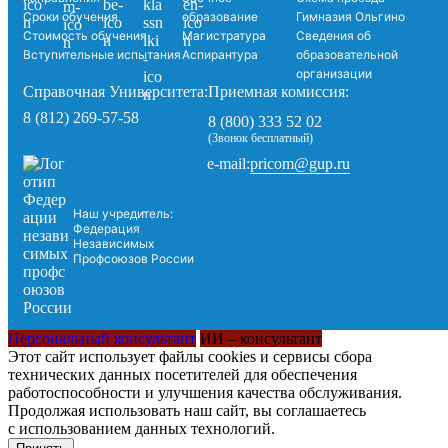
Сроки обучения
образование
Гимназия Ольгино
Стоимость обучения
Магистратура
Сведения об
Вступительные испытания
Аспирантура
образовательной
организации
Справочная Университета:
Приемная комиссия:
8 (812) 269-57-58
8 (800) 333 52 02
(Звонок бесплатный)
pricom@gup.ru
e-mail:
Наш учредитель:
Федерация
Независимых
Профсоюзов России
Персональный консультант
ИИ – консультант
Этот сайт использует файлы cookies и сервисы сбора
технических данных посетителей для обеспечения
работоспособности и улучшения качества обслуживания.
Продолжая использовать наш сайт, вы соглашаетесь
с использованием данных технологий.