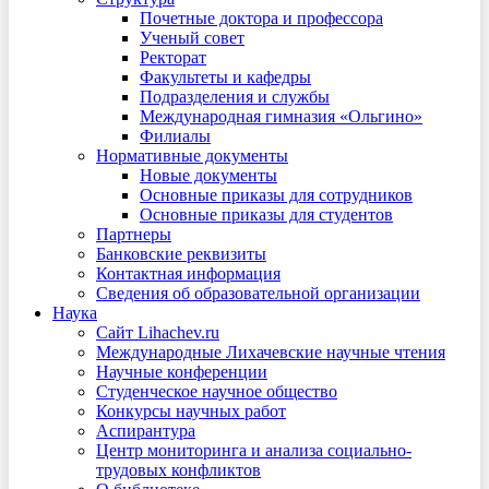
Почетные доктора и профессора
Ученый совет
Ректорат
Факультеты и кафедры
Подразделения и службы
Международная гимназия «Ольгино»
Филиалы
Нормативные документы
Новые документы
Основные приказы для сотрудников
Основные приказы для студентов
Партнеры
Банковские реквизиты
Контактная информация
Сведения об образовательной организации
Наука
Сайт Lihachev.ru
Международные Лихачевские научные чтения
Научные конференции
Студенческое научное общество
Конкурсы научных работ
Аспирантура
Центр мониторинга и анализа социально-
трудовых конфликтов