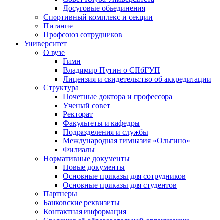
Досуговые объединения
Спортивный комплекс и секции
Питание
Профсоюз сотрудников
Университет
О вузе
Гимн
Владимир Путин о СПбГУП
Лицензия и свидетельство об аккредитации
Структура
Почетные доктора и профессора
Ученый совет
Ректорат
Факультеты и кафедры
Подразделения и службы
Международная гимназия «Ольгино»
Филиалы
Нормативные документы
Новые документы
Основные приказы для сотрудников
Основные приказы для студентов
Партнеры
Банковские реквизиты
Контактная информация