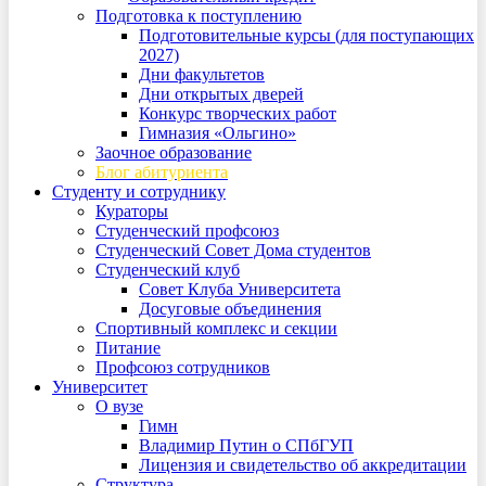
Подготовка к поступлению
Подготовительные курсы (для поступающих
2027)
Дни факультетов
Дни открытых дверей
Конкурс творческих работ
Гимназия «Ольгино»
Заочное образование
Блог абитуриента
Студенту и сотруднику
Кураторы
Студенческий профсоюз
Студенческий Совет Дома студентов
Студенческий клуб
Совет Клуба Университета
Досуговые объединения
Спортивный комплекс и секции
Питание
Профсоюз сотрудников
Университет
О вузе
Гимн
Владимир Путин о СПбГУП
Лицензия и свидетельство об аккредитации
Структура