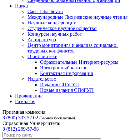
Сведения об образовательной организации
Наука
Сайт Lihachev.ru
Международные Лихачевские научные чтения
Научные конференции
Студенческое научное общество
Конкурсы научных работ
Аспирантура
Центр мониторинга и анализа социально-
трудовых конфликтов
О библиотеке
Образовательные Интернет-ресурсы
Электронный каталог
Контактная информация
Издательство
Издания СПбГУП
Новые издания СПбГУП
Проживание
Гимназия
Приемная комиссия:
8 (800) 333 52 02
(Звонок бесплатный)
Справочная Университета:
8 (812) 269-57-58