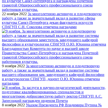
22 ноября 2022
За многолетнюю активную и плодотворную
работу, а также за значительный вклад в развитие сферы
культуры Санкт-Петербурга декан факультета искусств
СПбГУП С.Н. Соколова отмечена наградами
9 ноября 2022
За многолетнюю активную и плодотворную
работу, а также за значительный вклад в развитие системы
высшего образования зам. заведующего кафедрой философии
и культурологии СПбГУП, доцент О.Ю. Юхнина отмечена
наградами
8 ноября 2022
Указом Президента РФ Владимира Путина №