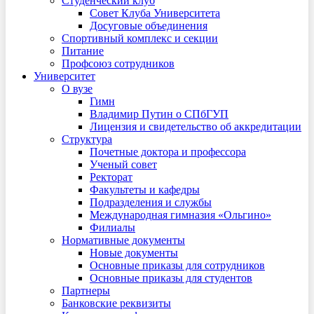
Студенческий клуб
Совет Клуба Университета
Досуговые объединения
Спортивный комплекс и секции
Питание
Профсоюз сотрудников
Университет
О вузе
Гимн
Владимир Путин о СПбГУП
Лицензия и свидетельство об аккредитации
Структура
Почетные доктора и профессора
Ученый совет
Ректорат
Факультеты и кафедры
Подразделения и службы
Международная гимназия «Ольгино»
Филиалы
Нормативные документы
Новые документы
Основные приказы для сотрудников
Основные приказы для студентов
Партнеры
Банковские реквизиты