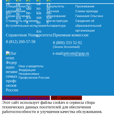
Специальности /
Факультеты
Проживание
направления
Заочное
Схема проезда
Сроки обучения
образование
Гимназия Ольгино
Стоимость обучения
Магистратура
Сведения об
Вступительные испытания
Аспирантура
образовательной
организации
Справочная Университета:
Приемная комиссия:
8 (812) 269-57-58
8 (800) 333 52 02
(Звонок бесплатный)
pricom@gup.ru
e-mail:
Наш учредитель:
Федерация
Независимых
Профсоюзов России
Персональный консультант
ИИ – консультант
Этот сайт использует файлы cookies и сервисы сбора
технических данных посетителей для обеспечения
работоспособности и улучшения качества обслуживания.