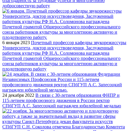
благодарность за трудовые успехи и многолетнюю
добросовестную работу
6 января 2023
Почетный профессор кафедры звукорежиссуры
Университета, доктор искусствоведения, Заслуженный
работник культуры РФ Н.А. Соломонова награждена
Почетной грамотой Общероссийского профессионального
союза работников культуры за многолетнюю активную и
плодотворную работу
24 декабря 2022
В связи с 30-летием образования ФНПР и
115-летием профсоюзного движения в России ректор
СПбГУП А.С. Запесоцкий награжден юбилейной медалью