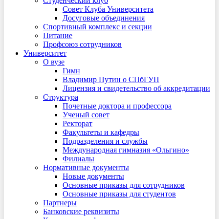
Студенческий клуб
Совет Клуба Университета
Досуговые объединения
Спортивный комплекс и секции
Питание
Профсоюз сотрудников
Университет
О вузе
Гимн
Владимир Путин о СПбГУП
Лицензия и свидетельство об аккредитации
Структура
Почетные доктора и профессора
Ученый совет
Ректорат
Факультеты и кафедры
Подразделения и службы
Международная гимназия «Ольгино»
Филиалы
Нормативные документы
Новые документы
Основные приказы для сотрудников
Основные приказы для студентов
Партнеры
Банковские реквизиты