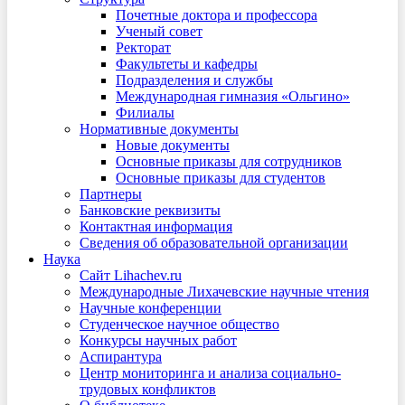
Почетные доктора и профессора
Ученый совет
Ректорат
Факультеты и кафедры
Подразделения и службы
Международная гимназия «Ольгино»
Филиалы
Нормативные документы
Новые документы
Основные приказы для сотрудников
Основные приказы для студентов
Партнеры
Банковские реквизиты
Контактная информация
Сведения об образовательной организации
Наука
Сайт Lihachev.ru
Международные Лихачевские научные чтения
Научные конференции
Студенческое научное общество
Конкурсы научных работ
Аспирантура
Центр мониторинга и анализа социально-
трудовых конфликтов