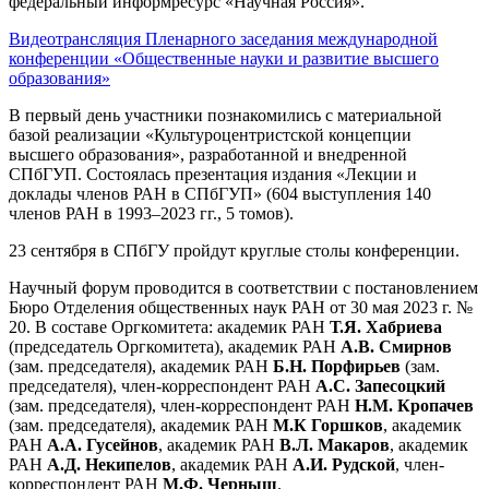
федеральный информресурс «Научная Россия».
Видеотрансляция Пленарного заседания международной
конференции «Общественные науки и развитие высшего
образования»
В первый день участники познакомились с материальной
базой реализации «Культуроцентристской концепции
высшего образования», разработанной и внедренной
СПбГУП. Состоялась презентация издания «Лекции и
доклады членов РАН в СПбГУП» (604 выступления 140
членов РАН в 1993–2023 гг., 5 томов).
23 сентября в СПбГУ пройдут круглые столы конференции.
Научный форум проводится в соответствии с постановлением
Бюро Отделения общественных наук РАН от 30 мая 2023 г. №
20. В составе Оргкомитета: академик РАН
Т.Я. Хабриева
(председатель Оргкомитета), академик РАН
А.В. Смирнов
(зам. председателя), академик РАН
Б.Н. Порфирьев
(зам.
председателя), член-корреспондент РАН
А.С. Запесоцкий
(зам. председателя), член-корреспондент РАН
Н.М. Кропачев
(зам. председателя), академик РАН
М.К Горшков
, академик
РАН
А.А. Гусейнов
, академик РАН
В.Л. Макаров
, академик
РАН
А.Д. Некипелов
, академик РАН
А.И. Рудской
, член-
корреспондент РАН
М.Ф. Черныш
.