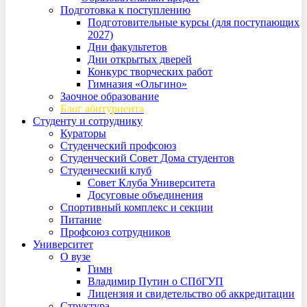
Подготовка к поступлению
Подготовительные курсы (для поступающих
2027)
Дни факультетов
Дни открытых дверей
Конкурс творческих работ
Гимназия «Ольгино»
Заочное образование
Блог абитуриента
Студенту и сотруднику
Кураторы
Студенческий профсоюз
Студенческий Совет Дома студентов
Студенческий клуб
Совет Клуба Университета
Досуговые объединения
Спортивный комплекс и секции
Питание
Профсоюз сотрудников
Университет
О вузе
Гимн
Владимир Путин о СПбГУП
Лицензия и свидетельство об аккредитации
Структура