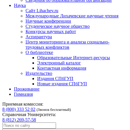
Сведения об образовательной организации
Наука
Сайт Lihachev.ru
Международные Лихачевские научные чтения
Научные конференции
Студенческое научное общество
Конкурсы научных работ
Аспирантура
Центр мониторинга и анализа социально-
трудовых конфликтов
О библиотеке
Образовательные Интернет-ресурсы
Электронный каталог
Контактная информация
Издательство
Издания СПбГУП
Новые издания СПбГУП
Проживание
Гимназия
Приемная комиссия:
8 (800) 333 52 02
(Звонок бесплатный)
Справочная Университета:
8 (812) 269-57-58