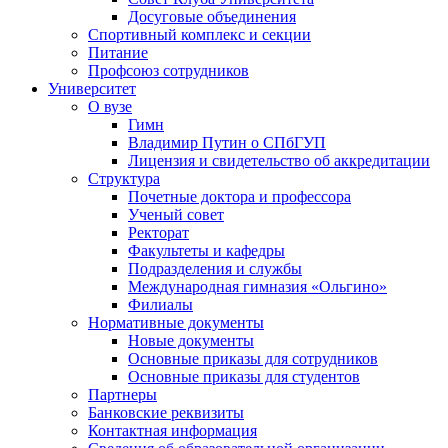
Досуговые объединения
Спортивный комплекс и секции
Питание
Профсоюз сотрудников
Университет
О вузе
Гимн
Владимир Путин о СПбГУП
Лицензия и свидетельство об аккредитации
Структура
Почетные доктора и профессора
Ученый совет
Ректорат
Факультеты и кафедры
Подразделения и службы
Международная гимназия «Ольгино»
Филиалы
Нормативные документы
Новые документы
Основные приказы для сотрудников
Основные приказы для студентов
Партнеры
Банковские реквизиты
Контактная информация