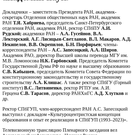
Докладчики – заместитель Президента РАН, академик-
секретарь Отделения общественных наук РАН, академик
РАН
Т.Я. Хабриева,
председатель Санкт-Петербургского
отделения РАН, академик РАН, ректор СПбПУ
А.И.
Рудской;
академики РАН –
А.А. Гусейнов
,
В.А.
Лекторский
,
А.Г. Лисицын-Светланов
,
В.Л. Макаров
,
А.Д.
Некипелов
,
В.В. Окрепилов
,
Б.Н. Порфирьев
; члены-
корреспонденты РАН –
А.С. Запесоцкий, А.А. Широв
.
Академик РАО, директор Высшей школы перевода МГУ им.
М.В. Ломоносова
Н.К. Гарбовский
. Председатель Комитета
Государственной Думы РФ по науке и высшему образованию
С.В. Кабышев
, председатель Комитета Совета Федерации по
конституционному законодательству и государственному
строительству
А.А. Клишас
. А также ректор СПбГУ (Горный
институт)
В.С. Литвиненко
, ректор РГПУ им. А.И.
Герцена
С.В. Тарасов
, директор РАНХиГС
А.Д. Хлутков
и
др.
Ректор СПбГУП, член-корреспондент РАН А.С. Запесоцкий
выступил с докладом «Культуроцентристская концепция
образования и опыт ее реализации в СПбГУП (1993–2023)».
Телевизионную трансляцию Пленарного заседания вел