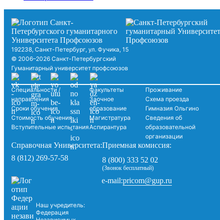
192238, Санкт-Петербург, ул. Фучика, 15
© 2006–2026 Санкт-Петербургский
Гуманитарный университет профсоюзов
Специальности /
Факультеты
Проживание
направления
Заочное
Схема проезда
Сроки обучения
образование
Гимназия Ольгино
Стоимость обучения
Магистратура
Сведения об
Вступительные испытания
Аспирантура
образовательной
организации
Справочная Университета:
Приемная комиссия:
8 (812) 269-57-58
8 (800) 333 52 02
(Звонок бесплатный)
pricom@gup.ru
e-mail:
Наш учредитель:
Федерация
Независимых