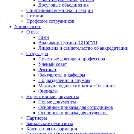
Досуговые объединения
Спортивный комплекс и секции
Питание
Профсоюз сотрудников
Университет
О вузе
Гимн
Владимир Путин о СПбГУП
Лицензия и свидетельство об аккредитации
Структура
Почетные доктора и профессора
Ученый совет
Ректорат
Факультеты и кафедры
Подразделения и службы
Международная гимназия «Ольгино»
Филиалы
Нормативные документы
Новые документы
Основные приказы для сотрудников
Основные приказы для студентов
Партнеры
Банковские реквизиты
Контактная информация