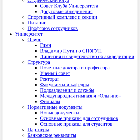
Студенческий клуб
Совет Клуба Университета
Досуговые объединения
Спортивный комплекс и секции
Питание
Профсоюз сотрудников
Университет
О вузе
Гимн
Владимир Путин о СПбГУП
Лицензия и свидетельство об аккредитации
Структура
Почетные доктора и профессора
Ученый совет
Ректорат
Факультеты и кафедры
Подразделения и службы
Международная гимназия «Ольгино»
Филиалы
Нормативные документы
Новые документы
Основные приказы для сотрудников
Основные приказы для студентов
Партнеры
Банковские реквизиты