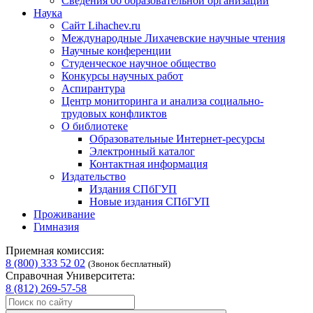
Сведения об образовательной организации
Наука
Сайт Lihachev.ru
Международные Лихачевские научные чтения
Научные конференции
Студенческое научное общество
Конкурсы научных работ
Аспирантура
Центр мониторинга и анализа социально-
трудовых конфликтов
О библиотеке
Образовательные Интернет-ресурсы
Электронный каталог
Контактная информация
Издательство
Издания СПбГУП
Новые издания СПбГУП
Проживание
Гимназия
Приемная комиссия:
8 (800) 333 52 02
(Звонок бесплатный)
Справочная Университета:
8 (812) 269-57-58