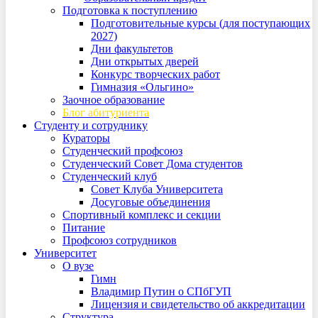
Подготовка к поступлению
Подготовительные курсы (для поступающих
2027)
Дни факультетов
Дни открытых дверей
Конкурс творческих работ
Гимназия «Ольгино»
Заочное образование
Блог абитуриента
Студенту и сотруднику
Кураторы
Студенческий профсоюз
Студенческий Совет Дома студентов
Студенческий клуб
Совет Клуба Университета
Досуговые объединения
Спортивный комплекс и секции
Питание
Профсоюз сотрудников
Университет
О вузе
Гимн
Владимир Путин о СПбГУП
Лицензия и свидетельство об аккредитации
Структура