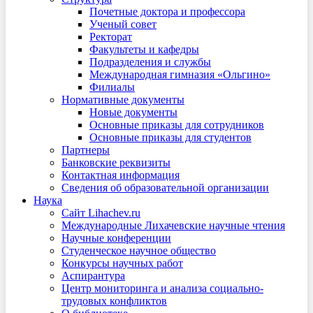
Почетные доктора и профессора
Ученый совет
Ректорат
Факультеты и кафедры
Подразделения и службы
Международная гимназия «Ольгино»
Филиалы
Нормативные документы
Новые документы
Основные приказы для сотрудников
Основные приказы для студентов
Партнеры
Банковские реквизиты
Контактная информация
Сведения об образовательной организации
Наука
Сайт Lihachev.ru
Международные Лихачевские научные чтения
Научные конференции
Студенческое научное общество
Конкурсы научных работ
Аспирантура
Центр мониторинга и анализа социально-
трудовых конфликтов