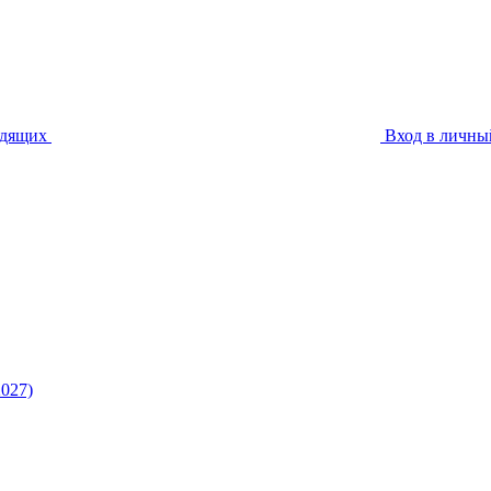
идящих
Вход в личны
027)