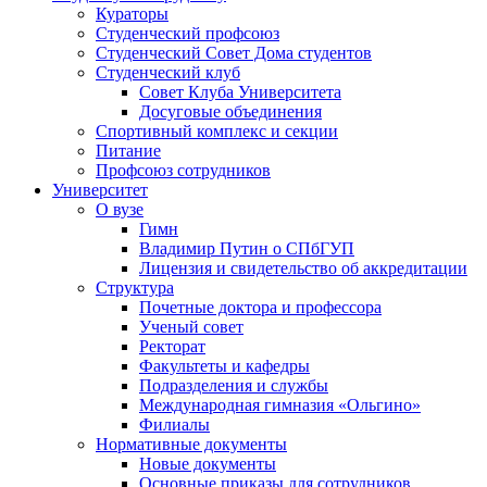
Кураторы
Студенческий профсоюз
Студенческий Совет Дома студентов
Студенческий клуб
Совет Клуба Университета
Досуговые объединения
Спортивный комплекс и секции
Питание
Профсоюз сотрудников
Университет
О вузе
Гимн
Владимир Путин о СПбГУП
Лицензия и свидетельство об аккредитации
Структура
Почетные доктора и профессора
Ученый совет
Ректорат
Факультеты и кафедры
Подразделения и службы
Международная гимназия «Ольгино»
Филиалы
Нормативные документы
Новые документы
Основные приказы для сотрудников