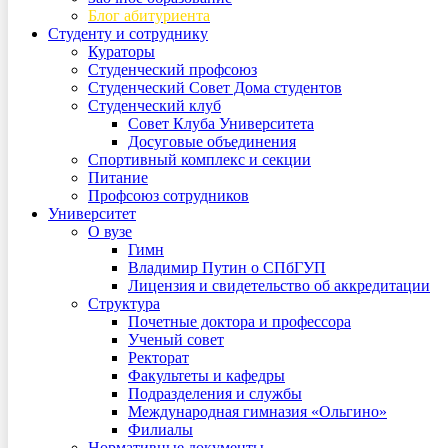
Блог абитуриента
Студенту и сотруднику
Кураторы
Студенческий профсоюз
Студенческий Совет Дома студентов
Студенческий клуб
Совет Клуба Университета
Досуговые объединения
Спортивный комплекс и секции
Питание
Профсоюз сотрудников
Университет
О вузе
Гимн
Владимир Путин о СПбГУП
Лицензия и свидетельство об аккредитации
Структура
Почетные доктора и профессора
Ученый совет
Ректорат
Факультеты и кафедры
Подразделения и службы
Международная гимназия «Ольгино»
Филиалы
Нормативные документы