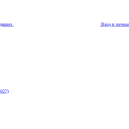
идящих
Вход в личны
027)