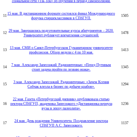
социальной сети «Tik-Tok» об обучении в период самоизоляции.
15 мая. В дистанционном формате состоялся финал Международного
11
1505
форума старшеклассников в СПбГУП.
29 мая. Завершились подготовительные курсы абитуриентов – 2020.
12
1478
Университет публикует впечатления слушателей.
13 мая. СМИ о Санкт-Петербургском Гуманитарном университете
13
1413
профсоюзов. Обзор недели с 4 по 10 мая.
7 мая. Александр Запесоцкий. Радиоинтервью: «Перед Путиным
14
1345
стоит задача пройти по лезвию ножа».
3 мая. Александр Запесоцкий. Радиоинтервью: «Зачем Ксения
15
1294
Собчак влезла в бизнес по добыче крабов».
22 мая. Газета «Петербургский дневник» опубликовала статью
16
ректора СПбГУП, академика Запесоцкого «Дистанционка вернула
1236
вузы в эпоху палеолита».
24 мая. День рождения Университета. Поздравление ректора
17
1137
СПбГУП А.С. Запесоцкого.