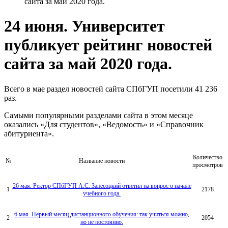
сайта за май 2020 года.
24 июня. Университет
публикует рейтинг новостей
сайта за май 2020 года.
Всего в мае раздел новостей сайта СПбГУП посетили 41 236
раз.
Самыми популярными разделами сайта в этом месяце
оказались «Для студентов», «Ведомость» и «Справочник
абитуриента».
Количество
№
Название новости
просмотров
26 мая. Ректор СПбГУП А.С. Запесоцкий ответил на вопрос о начале
1
2178
учебного года.
6 мая. Первый месяц дистанционного обучения: так учиться можно,
2
2054
но не постоянно.