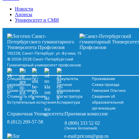
Новости
Анонсы
Университет и СМИ
192238, Санкт-Петербург, ул. Фучика, 15
© 2006–2026 Санкт-Петербургский
Гуманитарный университет профсоюзов
Специальности /
Факультеты
Проживание
направления
Заочное
Схема проезда
Сроки обучения
образование
Гимназия Ольгино
Стоимость обучения
Магистратура
Сведения об
Вступительные испытания
Аспирантура
образовательной
организации
Справочная Университета:
Приемная комиссия:
8 (812) 269-57-58
8 (800) 333 52 02
(Звонок бесплатный)
pricom@gup.ru
e-mail: