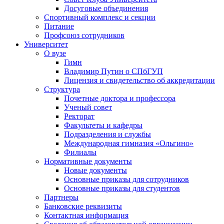
Досуговые объединения
Спортивный комплекс и секции
Питание
Профсоюз сотрудников
Университет
О вузе
Гимн
Владимир Путин о СПбГУП
Лицензия и свидетельство об аккредитации
Структура
Почетные доктора и профессора
Ученый совет
Ректорат
Факультеты и кафедры
Подразделения и службы
Международная гимназия «Ольгино»
Филиалы
Нормативные документы
Новые документы
Основные приказы для сотрудников
Основные приказы для студентов
Партнеры
Банковские реквизиты
Контактная информация