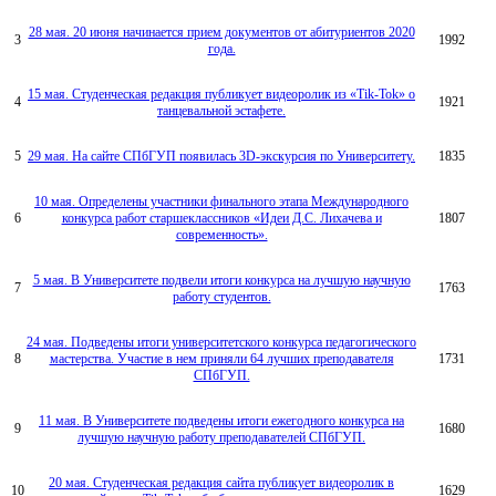
28 мая. 20 июня начинается прием документов от абитуриентов 2020
3
1992
года.
15 мая. Студенческая редакция публикует видеоролик из «Tik-Tok» о
4
1921
танцевальной эстафете.
5
29 мая. На сайте СПбГУП появилась 3D-экскурсия по Университету.
1835
10 мая. Определены участники финального этапа Международного
6
конкурса работ старшеклассников «Идеи Д.С. Лихачева и
1807
современность».
5 мая. В Университете подвели итоги конкурса на лучшую научную
7
1763
работу студентов.
24 мая. Подведены итоги университетского конкурса педагогического
8
мастерства. Участие в нем приняли 64 лучших преподавателя
1731
СПбГУП.
11 мая. В Университете подведены итоги ежегодного конкурса на
9
1680
лучшую научную работу преподавателей СПбГУП.
20 мая. Студенческая редакция сайта публикует видеоролик в
10
1629