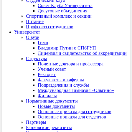
Студенческий клуб
Совет Клуба Университета
Досуговые объединения
Спортивный комплекс и секции
Питание
Профсоюз сотрудников
Университет
О вузе
Гимн
Владимир Путин о СПбГУП
Лицензия и свидетельство об аккредитации
Структура
Почетные доктора и профессора
Ученый совет
Ректорат
Факультеты и кафедры
Подразделения и службы
Международная гимназия «Ольгино»
Филиалы
Нормативные документы
Новые документы
Основные приказы для сотрудников
Основные приказы для студентов
Партнеры
Банковские реквизиты