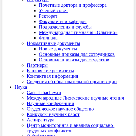
Почетные доктора и профессора
Ученый совет
Ректорат
Факультеты и кафедры
Подразделения и службы
Международная гимназия «Ольгино»
Филиалы
Нормативные документы
Новые документы
Основные приказы для сотрудников
Основные приказы для студентов
Партнеры
Банковские реквизиты
Контактная информация
Сведения об образовательной организации
Наука
Сайт Lihachev.ru
Международные Лихачевские научные чтения
Научные конференции
Студенческое научное общество
Конкурсы научных работ
Аспирантура
Центр мониторинга и анализа социально-
трудовых конфликтов