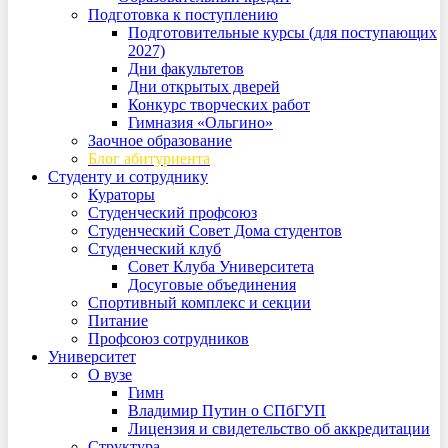
Подготовка к поступлению
Подготовительные курсы (для поступающих
2027)
Дни факультетов
Дни открытых дверей
Конкурс творческих работ
Гимназия «Ольгино»
Заочное образование
Блог абитуриента
Студенту и сотруднику
Кураторы
Студенческий профсоюз
Студенческий Совет Дома студентов
Студенческий клуб
Совет Клуба Университета
Досуговые объединения
Спортивный комплекс и секции
Питание
Профсоюз сотрудников
Университет
О вузе
Гимн
Владимир Путин о СПбГУП
Лицензия и свидетельство об аккредитации
Структура