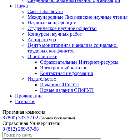
Сведения об образовательной организации
Наука
Сайт Lihachev.ru
Международные Лихачевские научные чтения
Научные конференции
Студенческое научное общество
Конкурсы научных работ
Аспирантура
Центр мониторинга и анализа социально-
трудовых конфликтов
О библиотеке
Образовательные Интернет-ресурсы
Электронный каталог
Контактная информация
Издательство
Издания СПбГУП
Новые издания СПбГУП
Проживание
Гимназия
Приемная комиссия:
8 (800) 333 52 02
(Звонок бесплатный)
Справочная Университета:
8 (812) 269-57-58