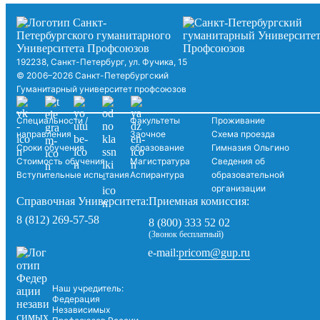
192238, Санкт-Петербург, ул. Фучика, 15
© 2006–2026 Санкт-Петербургский
Гуманитарный университет профсоюзов
Специальности /
Факультеты
Проживание
направления
Заочное
Схема проезда
Сроки обучения
образование
Гимназия Ольгино
Стоимость обучения
Магистратура
Сведения об
Вступительные испытания
Аспирантура
образовательной
организации
Справочная Университета:
Приемная комиссия:
8 (812) 269-57-58
8 (800) 333 52 02
(Звонок бесплатный)
pricom@gup.ru
e-mail:
Наш учредитель:
Федерация
Независимых