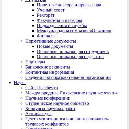
Почетные доктора и профессора
Ученый совет
Ректорат
Факультеты и кафедры
Подразделения и службы
Международная гимназия «Ольгино»
Филиалы
Нормативные документы
Новые документы
Основные приказы для сотрудников
Основные приказы для студентов
Партнеры
Банковские реквизиты
Контактная информация
Сведения об образовательной организации
Наука
Сайт Lihachev.ru
Международные Лихачевские научные чтения
Научные конференции
Студенческое научное общество
Конкурсы научных работ
Аспирантура
Центр мониторинга и анализа социально-
трудовых конфликтов