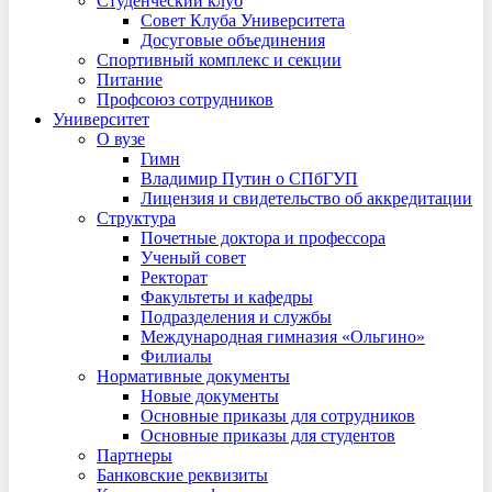
Студенческий клуб
Совет Клуба Университета
Досуговые объединения
Спортивный комплекс и секции
Питание
Профсоюз сотрудников
Университет
О вузе
Гимн
Владимир Путин о СПбГУП
Лицензия и свидетельство об аккредитации
Структура
Почетные доктора и профессора
Ученый совет
Ректорат
Факультеты и кафедры
Подразделения и службы
Международная гимназия «Ольгино»
Филиалы
Нормативные документы
Новые документы
Основные приказы для сотрудников
Основные приказы для студентов
Партнеры
Банковские реквизиты