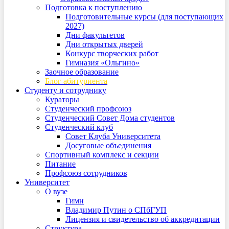
Подготовка к поступлению
Подготовительные курсы (для поступающих
2027)
Дни факультетов
Дни открытых дверей
Конкурс творческих работ
Гимназия «Ольгино»
Заочное образование
Блог абитуриента
Студенту и сотруднику
Кураторы
Студенческий профсоюз
Студенческий Совет Дома студентов
Студенческий клуб
Совет Клуба Университета
Досуговые объединения
Спортивный комплекс и секции
Питание
Профсоюз сотрудников
Университет
О вузе
Гимн
Владимир Путин о СПбГУП
Лицензия и свидетельство об аккредитации
Структура