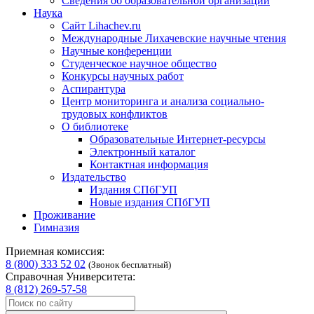
Сведения об образовательной организации
Наука
Сайт Lihachev.ru
Международные Лихачевские научные чтения
Научные конференции
Студенческое научное общество
Конкурсы научных работ
Аспирантура
Центр мониторинга и анализа социально-
трудовых конфликтов
О библиотеке
Образовательные Интернет-ресурсы
Электронный каталог
Контактная информация
Издательство
Издания СПбГУП
Новые издания СПбГУП
Проживание
Гимназия
Приемная комиссия:
8 (800) 333 52 02
(Звонок бесплатный)
Справочная Университета:
8 (812) 269-57-58