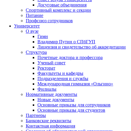
Досуговые объединения
Спортивный комплекс и секции
Питание
Профсоюз сотрудников
Университет
О вузе
Гимн
Владимир Путин о СПбГУП
Лицензия и свидетельство об аккредитации
Структура
Почетные доктора и профессора
Ученый совет
Ректорат
Факультеты и кафедры
Подразделения и службы
Международная гимназия «Ольгино»
Филиалы
Нормативные документы
Новые документы
Основные приказы для сотрудников
Основные приказы для студентов
Партнеры
Банковские реквизиты
Контактная информация