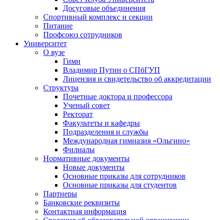
Досуговые объединения
Спортивный комплекс и секции
Питание
Профсоюз сотрудников
Университет
О вузе
Гимн
Владимир Путин о СПбГУП
Лицензия и свидетельство об аккредитации
Структура
Почетные доктора и профессора
Ученый совет
Ректорат
Факультеты и кафедры
Подразделения и службы
Международная гимназия «Ольгино»
Филиалы
Нормативные документы
Новые документы
Основные приказы для сотрудников
Основные приказы для студентов
Партнеры
Банковские реквизиты
Контактная информация