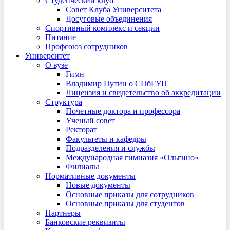
Студенческий клуб
Совет Клуба Университета
Досуговые объединения
Спортивный комплекс и секции
Питание
Профсоюз сотрудников
Университет
О вузе
Гимн
Владимир Путин о СПбГУП
Лицензия и свидетельство об аккредитации
Структура
Почетные доктора и профессора
Ученый совет
Ректорат
Факультеты и кафедры
Подразделения и службы
Международная гимназия «Ольгино»
Филиалы
Нормативные документы
Новые документы
Основные приказы для сотрудников
Основные приказы для студентов
Партнеры
Банковские реквизиты