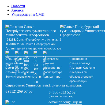
Новости
Анонсы
Университет и СМИ
192238, Санкт-Петербург, ул. Фучика, 15
© 2006–2026 Санкт-Петербургский
Гуманитарный университет профсоюзов
Специальности /
Факультеты
Проживание
направления
Заочное
Схема проезда
Сроки обучения
образование
Гимназия Ольгино
Стоимость обучения
Магистратура
Сведения об
Вступительные испытания
Аспирантура
образовательной
организации
Справочная Университета:
Приемная комиссия:
8 (812) 269-57-58
8 (800) 333 52 02
(Звонок бесплатный)
pricom@gup.ru
e-mail: