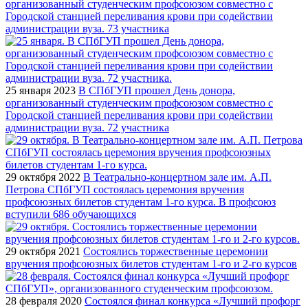
организованный студенческим профсоюзом совместно с
Городской станцией переливания крови при содействии
администрации вуза. 73 участника
25 января 2023
В СПбГУП прошел День донора,
организованный студенческим профсоюзом совместно с
Городской станцией переливания крови при содействии
администрации вуза. 72 участника
29 октября 2022
В Театрально-концертном зале им. А.П.
Петрова СПбГУП состоялась церемония вручения
профсоюзных билетов студентам 1-го курса. В профсоюз
вступили 686 обучающихся
29 октября 2021
Состоялись торжественные церемонии
вручения профсоюзных билетов студентам 1-го и 2-го курсов
28 февраля 2020
Состоялся финал конкурса «Лучший профорг