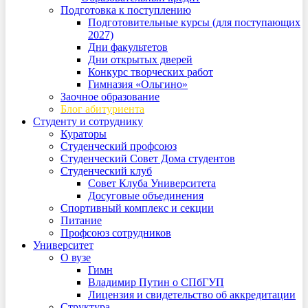
Подготовка к поступлению
Подготовительные курсы (для поступающих
2027)
Дни факультетов
Дни открытых дверей
Конкурс творческих работ
Гимназия «Ольгино»
Заочное образование
Блог абитуриента
Студенту и сотруднику
Кураторы
Студенческий профсоюз
Студенческий Совет Дома студентов
Студенческий клуб
Совет Клуба Университета
Досуговые объединения
Спортивный комплекс и секции
Питание
Профсоюз сотрудников
Университет
О вузе
Гимн
Владимир Путин о СПбГУП
Лицензия и свидетельство об аккредитации
Структура