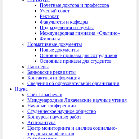
Почетные доктора и профессора
Ученый совет
Ректорат
Факультеты и кафедры
Подразделения и службы
Международная гимназия «Ольгино»
Филиалы
Нормативные документы
Новые документы
Основные приказы для сотрудников
Основные приказы для студентов
Партнеры
Банковские реквизиты
Контактная информация
Сведения об образовательной организации
Наука
Сайт Lihachev.ru
Международные Лихачевские научные чтения
Научные конференции
Студенческое научное общество
Конкурсы научных работ
Аспирантура
Центр мониторинга и анализа социально-
трудовых конфликтов