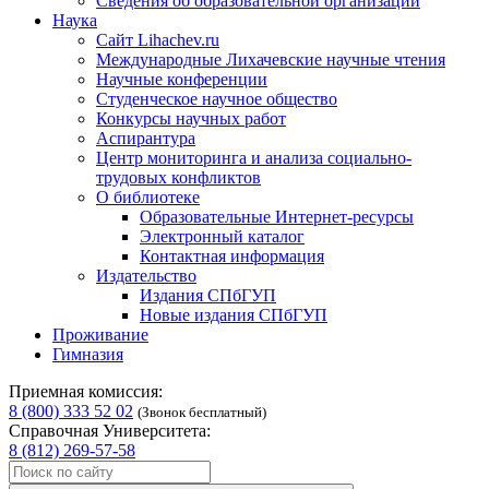
Сведения об образовательной организации
Наука
Сайт Lihachev.ru
Международные Лихачевские научные чтения
Научные конференции
Студенческое научное общество
Конкурсы научных работ
Аспирантура
Центр мониторинга и анализа социально-
трудовых конфликтов
О библиотеке
Образовательные Интернет-ресурсы
Электронный каталог
Контактная информация
Издательство
Издания СПбГУП
Новые издания СПбГУП
Проживание
Гимназия
Приемная комиссия:
8 (800) 333 52 02
(Звонок бесплатный)
Справочная Университета:
8 (812) 269-57-58