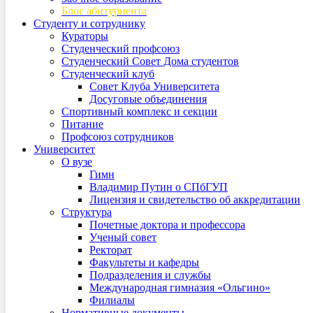
Блог абитуриента
Студенту и сотруднику
Кураторы
Студенческий профсоюз
Студенческий Совет Дома студентов
Студенческий клуб
Совет Клуба Университета
Досуговые объединения
Спортивный комплекс и секции
Питание
Профсоюз сотрудников
Университет
О вузе
Гимн
Владимир Путин о СПбГУП
Лицензия и свидетельство об аккредитации
Структура
Почетные доктора и профессора
Ученый совет
Ректорат
Факультеты и кафедры
Подразделения и службы
Международная гимназия «Ольгино»
Филиалы
Нормативные документы