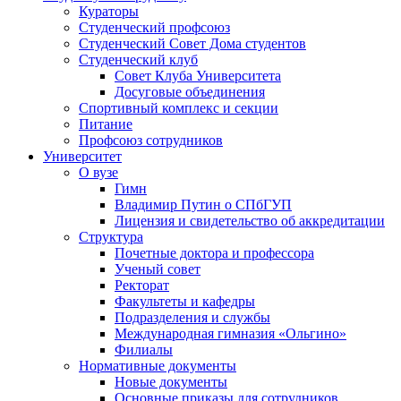
Кураторы
Студенческий профсоюз
Студенческий Совет Дома студентов
Студенческий клуб
Совет Клуба Университета
Досуговые объединения
Спортивный комплекс и секции
Питание
Профсоюз сотрудников
Университет
О вузе
Гимн
Владимир Путин о СПбГУП
Лицензия и свидетельство об аккредитации
Структура
Почетные доктора и профессора
Ученый совет
Ректорат
Факультеты и кафедры
Подразделения и службы
Международная гимназия «Ольгино»
Филиалы
Нормативные документы
Новые документы
Основные приказы для сотрудников