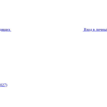
идящих
Вход в личны
027)