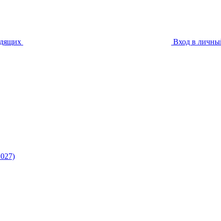
идящих
Вход в личны
027)