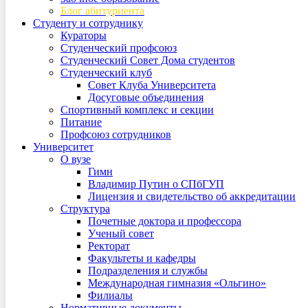
Блог абитуриента
Студенту и сотруднику
Кураторы
Студенческий профсоюз
Студенческий Совет Дома студентов
Студенческий клуб
Совет Клуба Университета
Досуговые объединения
Спортивный комплекс и секции
Питание
Профсоюз сотрудников
Университет
О вузе
Гимн
Владимир Путин о СПбГУП
Лицензия и свидетельство об аккредитации
Структура
Почетные доктора и профессора
Ученый совет
Ректорат
Факультеты и кафедры
Подразделения и службы
Международная гимназия «Ольгино»
Филиалы
Нормативные документы