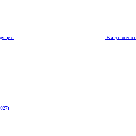
идящих
Вход в личны
027)