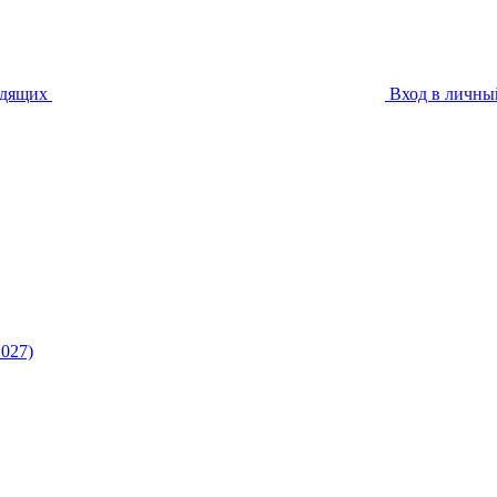
идящих
Вход в личны
027)