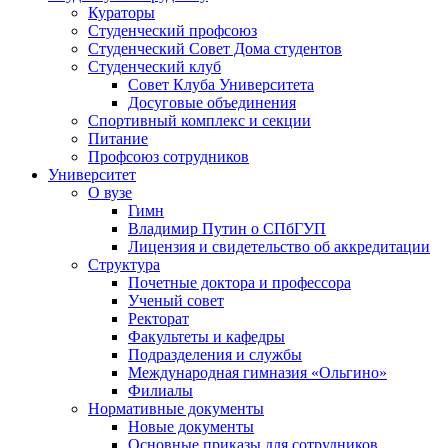
Кураторы
Студенческий профсоюз
Студенческий Совет Дома студентов
Студенческий клуб
Совет Клуба Университета
Досуговые объединения
Спортивный комплекс и секции
Питание
Профсоюз сотрудников
Университет
О вузе
Гимн
Владимир Путин о СПбГУП
Лицензия и свидетельство об аккредитации
Структура
Почетные доктора и профессора
Ученый совет
Ректорат
Факультеты и кафедры
Подразделения и службы
Международная гимназия «Ольгино»
Филиалы
Нормативные документы
Новые документы
Основные приказы для сотрудников