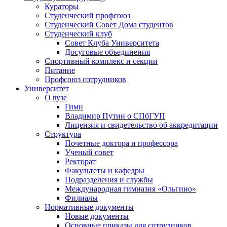
Кураторы
Студенческий профсоюз
Студенческий Совет Дома студентов
Студенческий клуб
Совет Клуба Университета
Досуговые объединения
Спортивный комплекс и секции
Питание
Профсоюз сотрудников
Университет
О вузе
Гимн
Владимир Путин о СПбГУП
Лицензия и свидетельство об аккредитации
Структура
Почетные доктора и профессора
Ученый совет
Ректорат
Факультеты и кафедры
Подразделения и службы
Международная гимназия «Ольгино»
Филиалы
Нормативные документы
Новые документы
Основные приказы для сотрудников