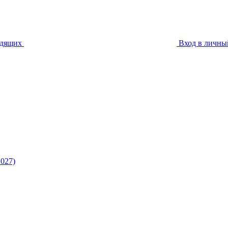
идящих
Вход в личны
027)