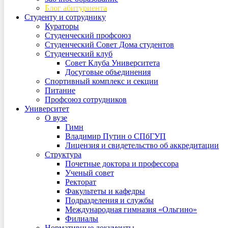
Блог абитуриента
Студенту и сотруднику
Кураторы
Студенческий профсоюз
Студенческий Совет Дома студентов
Студенческий клуб
Совет Клуба Университета
Досуговые объединения
Спортивный комплекс и секции
Питание
Профсоюз сотрудников
Университет
О вузе
Гимн
Владимир Путин о СПбГУП
Лицензия и свидетельство об аккредитации
Структура
Почетные доктора и профессора
Ученый совет
Ректорат
Факультеты и кафедры
Подразделения и службы
Международная гимназия «Ольгино»
Филиалы
Нормативные документы