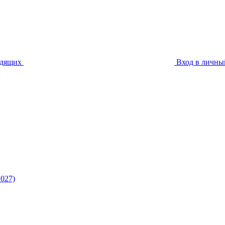
идящих
Вход в личны
027)