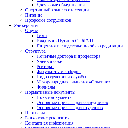
Досуговые объединения
Спортивный комплекс и секции
Питание
Профсоюз сотрудников
Университет
О вузе
Гимн
Владимир Путин о СПбГУП
Лицензия и свидетельство об аккредитации
Структура
Почетные доктора и профессора
Ученый совет
Ректорат
Факультеты и кафедры
Подразделения и службы
Международная гимназия «Ольгино»
Филиалы
Нормативные документы
Новые документы
Основные приказы для сотрудников
Основные приказы для студентов
Партнеры
Банковские реквизиты
Контактная информация