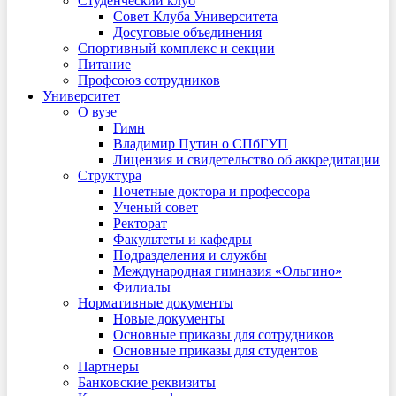
Студенческий клуб
Совет Клуба Университета
Досуговые объединения
Спортивный комплекс и секции
Питание
Профсоюз сотрудников
Университет
О вузе
Гимн
Владимир Путин о СПбГУП
Лицензия и свидетельство об аккредитации
Структура
Почетные доктора и профессора
Ученый совет
Ректорат
Факультеты и кафедры
Подразделения и службы
Международная гимназия «Ольгино»
Филиалы
Нормативные документы
Новые документы
Основные приказы для сотрудников
Основные приказы для студентов
Партнеры
Банковские реквизиты