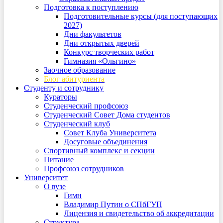
Подготовка к поступлению
Подготовительные курсы (для поступающих
2027)
Дни факультетов
Дни открытых дверей
Конкурс творческих работ
Гимназия «Ольгино»
Заочное образование
Блог абитуриента
Студенту и сотруднику
Кураторы
Студенческий профсоюз
Студенческий Совет Дома студентов
Студенческий клуб
Совет Клуба Университета
Досуговые объединения
Спортивный комплекс и секции
Питание
Профсоюз сотрудников
Университет
О вузе
Гимн
Владимир Путин о СПбГУП
Лицензия и свидетельство об аккредитации
Структура