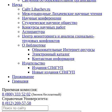
Сведения об образовательной организации
Наука
Сайт Lihachev.ru
Международные Лихачевские научные чтения
Научные конференции
Студенческое научное общество
Конкурсы научных работ
Аспирантура
Центр мониторинга и анализа социально-
трудовых конфликтов
О библиотеке
Образовательные Интернет-ресурсы
Электронный каталог
Контактная информация
Издательство
Издания СПбГУП
Новые издания СПбГУП
Проживание
Гимназия
Приемная комиссия:
8 (800) 333 52 02
(Звонок бесплатный)
Справочная Университета:
8 (812) 269-57-58