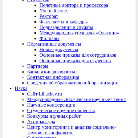
Почетные доктора и профессора
Ученый совет
Ректорат
Факультеты и кафедры
Подразделения и службы
Международная гимназия «Ольгино»
Филиалы
Нормативные документы
Новые документы
Основные приказы для сотрудников
Основные приказы для студентов
Партнеры
Банковские реквизиты
Контактная информация
Сведения об образовательной организации
Наука
Сайт Lihachev.ru
Международные Лихачевские научные чтения
Научные конференции
Студенческое научное общество
Конкурсы научных работ
Аспирантура
Центр мониторинга и анализа социально-
трудовых конфликтов