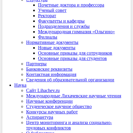
Почетные доктора и профессора
Ученый совет
Ректорат
Факультеты и кафедры
Подразделения и службы
Международная гимназия «Ольгино»
Филиалы
Нормативные документы
Новые документы
Основные приказы для сотрудников
Основные приказы для студентов
Партнеры
Банковские реквизиты
Контактная информация
Сведения об образовательной организации
Наука
Сайт Lihachev.ru
Международные Лихачевские научные чтения
Научные конференции
Студенческое научное общество
Конкурсы научных работ
Аспирантура
Центр мониторинга и анализа социально-
трудовых конфликтов