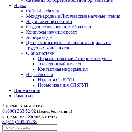
Сведения об образовательной организации
Наука
Сайт Lihachev.ru
Международные Лихачевские научные чтения
Научные конференции
Студенческое научное общество
Конкурсы научных работ
Аспирантура
Центр мониторинга и анализа социально-
трудовых конфликтов
О библиотеке
Образовательные Интернет-ресурсы
Электронный каталог
Контактная информация
Издательство
Издания СПбГУП
Новые издания СПбГУП
Проживание
Гимназия
Приемная комиссия:
8 (800) 333 52 02
(Звонок бесплатный)
Справочная Университета:
8 (812) 269-57-58