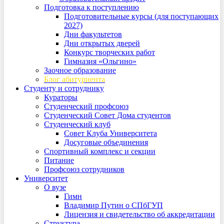
Подготовка к поступлению
Подготовительные курсы (для поступающих
2027)
Дни факультетов
Дни открытых дверей
Конкурс творческих работ
Гимназия «Ольгино»
Заочное образование
Блог абитуриента
Студенту и сотруднику
Кураторы
Студенческий профсоюз
Студенческий Совет Дома студентов
Студенческий клуб
Совет Клуба Университета
Досуговые объединения
Спортивный комплекс и секции
Питание
Профсоюз сотрудников
Университет
О вузе
Гимн
Владимир Путин о СПбГУП
Лицензия и свидетельство об аккредитации
Структура