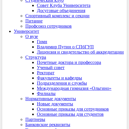
Студенческий клуб
Совет Клуба Университета
Досуговые объединения
Спортивный комплекс и секции
Питание
Профсоюз сотрудников
Университет
О вузе
Гимн
Владимир Путин о СПбГУП
Лицензия и свидетельство об аккредитации
Структура
Почетные доктора и профессора
Ученый совет
Ректорат
Факультеты и кафедры
Подразделения и службы
Международная гимназия «Ольгино»
Филиалы
Нормативные документы
Новые документы
Основные приказы для сотрудников
Основные приказы для студентов
Партнеры
Банковские реквизиты