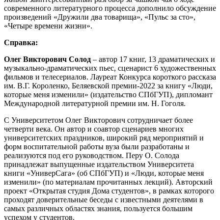
современного литературного процесса дополнило обсуждение
произведений «Дружили два товарища», «Пульс за сто»,
«Четыре времени жизни».
Справка:
Олег Викторович Солод
– автор 17 книг, 13 драматических и
музыкально-драматических пьес, сценарист 6 художественных
фильмов и телесериалов. Лауреат Конкурса короткого рассказа
им. В.Г. Короленко, Беляевской премии-2022 за книгу «Люди,
которые меня изменили» (издательство СПбГУП), дипломант
Международной литературной премии им. Н. Гоголя.
С Университетом Олег Викторович сотрудничает более
четверти века. Он автор и соавтор сценариев многих
университетских праздников, широкий ряд мероприятий и
форм воспитательной работы вуза были разработаны и
реализуются под его руководством. Перу О. Солода
принадлежат выпущенные издательством Университета
книги «УниверСага» (об СПбГУП) и «Люди, которые меня
изменили» (по материалам прочитанных лекций). Авторский
проект «Открытая студия Дома студентов», в рамках которого
проходят доверительные беседы с известными деятелями в
самых различных областях знания, пользуется большим
успехом у студентов.