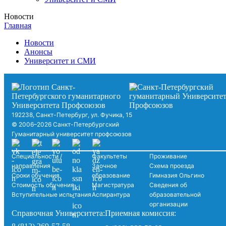
Новости
Главная
Новости
Анонсы
Университет и СМИ
192238, Санкт-Петербург, ул. Фучика, 15
© 2006–2026 Санкт-Петербургский
Гуманитарный университет профсоюзов
Специальности /
Факультеты
Проживание
направления
Заочное
Схема проезда
Сроки обучения
образование
Гимназия Ольгино
Стоимость обучения
Магистратура
Сведения об
Вступительные испытания
Аспирантура
образовательной
организации
Справочная Университета:
Приемная комиссия: