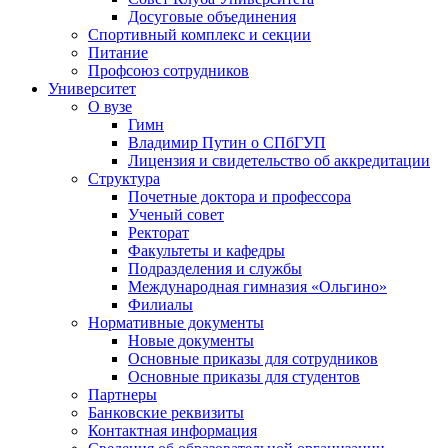
Досуговые объединения
Спортивный комплекс и секции
Питание
Профсоюз сотрудников
Университет
О вузе
Гимн
Владимир Путин о СПбГУП
Лицензия и свидетельство об аккредитации
Структура
Почетные доктора и профессора
Ученый совет
Ректорат
Факультеты и кафедры
Подразделения и службы
Международная гимназия «Ольгино»
Филиалы
Нормативные документы
Новые документы
Основные приказы для сотрудников
Основные приказы для студентов
Партнеры
Банковские реквизиты
Контактная информация