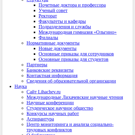
Почетные доктора и профессора
Ученый совет
Ректорат
Факультеты и кафедры
Подразделения и службы
Международная гимназия «Ольгино»
Филиалы
Нормативные документы
Новые документы
Основные приказы для сотрудников
Основные приказы для студентов
Партнеры
Банковские реквизиты
Контактная информация
Сведения об образовательной организации
Наука
Сайт Lihachev.ru
Международные Лихачевские научные чтения
Научные конференции
Студенческое научное общество
Конкурсы научных работ
Аспирантура
Центр мониторинга и анализа социально-
трудовых конфликтов