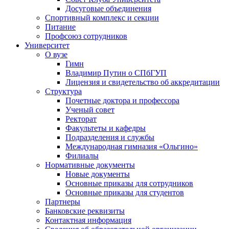
Досуговые объединения
Спортивный комплекс и секции
Питание
Профсоюз сотрудников
Университет
О вузе
Гимн
Владимир Путин о СПбГУП
Лицензия и свидетельство об аккредитации
Структура
Почетные доктора и профессора
Ученый совет
Ректорат
Факультеты и кафедры
Подразделения и службы
Международная гимназия «Ольгино»
Филиалы
Нормативные документы
Новые документы
Основные приказы для сотрудников
Основные приказы для студентов
Партнеры
Банковские реквизиты
Контактная информация