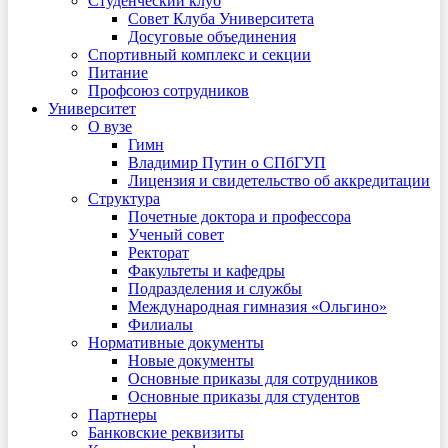
Студенческий клуб
Совет Клуба Университета
Досуговые объединения
Спортивный комплекс и секции
Питание
Профсоюз сотрудников
Университет
О вузе
Гимн
Владимир Путин о СПбГУП
Лицензия и свидетельство об аккредитации
Структура
Почетные доктора и профессора
Ученый совет
Ректорат
Факультеты и кафедры
Подразделения и службы
Международная гимназия «Ольгино»
Филиалы
Нормативные документы
Новые документы
Основные приказы для сотрудников
Основные приказы для студентов
Партнеры
Банковские реквизиты