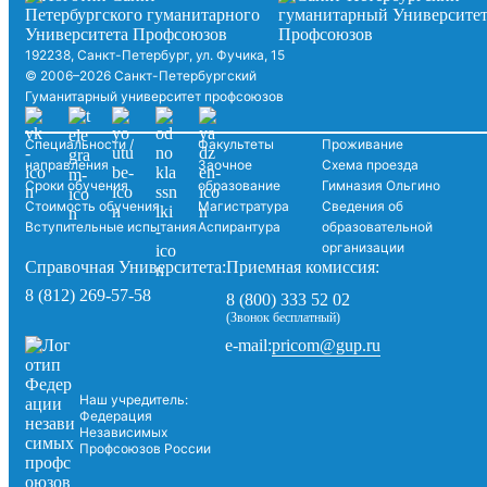
192238, Санкт-Петербург, ул. Фучика, 15
© 2006–2026 Санкт-Петербургский
Гуманитарный университет профсоюзов
Специальности /
Факультеты
Проживание
направления
Заочное
Схема проезда
Сроки обучения
образование
Гимназия Ольгино
Стоимость обучения
Магистратура
Сведения об
Вступительные испытания
Аспирантура
образовательной
организации
Справочная Университета:
Приемная комиссия:
8 (812) 269-57-58
8 (800) 333 52 02
(Звонок бесплатный)
pricom@gup.ru
e-mail:
Наш учредитель:
Федерация
Независимых
Профсоюзов России