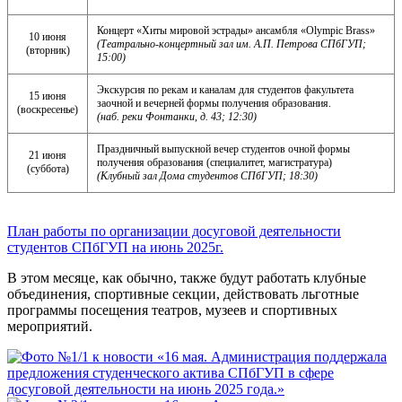
Концерт «Хиты мировой эстрады» ансамбля «Olympic Brass»
10 июня
(Театрально-концертный зал им. А.П. Петрова СПбГУП;
(вторник)
15:00)
Экскурсия по рекам и каналам для студентов факультета
15 июня
заочной и вечерней формы получения образования.
(воскресенье)
(наб. реки Фонтанки, д. 43; 12:30)
Праздничный выпускной вечер студентов очной формы
21 июня
получения образования (специалитет, магистратура)
(суббота)
(Клубный зал Дома студентов СПбГУП; 18:30)
План работы по организации досуговой деятельности
студентов СПбГУП на июнь 2025г.
В этом месяце, как обычно, также будут работать клубные
объединения, спортивные секции, действовать льготные
программы посещения театров, музеев и спортивных
мероприятий.