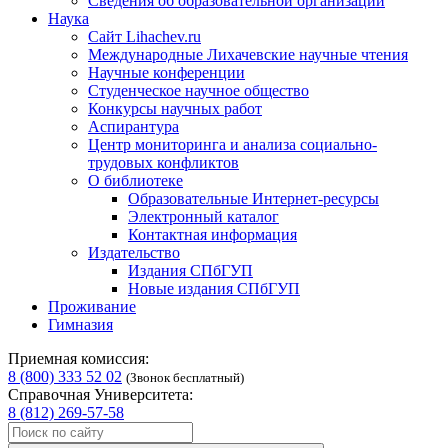
Сведения об образовательной организации
Наука
Сайт Lihachev.ru
Международные Лихачевские научные чтения
Научные конференции
Студенческое научное общество
Конкурсы научных работ
Аспирантура
Центр мониторинга и анализа социально-
трудовых конфликтов
О библиотеке
Образовательные Интернет-ресурсы
Электронный каталог
Контактная информация
Издательство
Издания СПбГУП
Новые издания СПбГУП
Проживание
Гимназия
Приемная комиссия:
8 (800) 333 52 02
(Звонок бесплатный)
Справочная Университета:
8 (812) 269-57-58