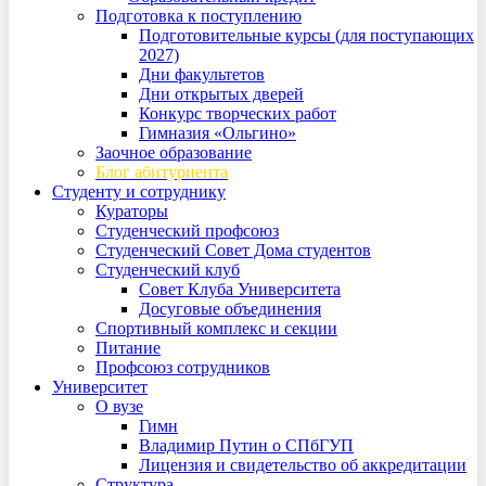
Подготовка к поступлению
Подготовительные курсы (для поступающих
2027)
Дни факультетов
Дни открытых дверей
Конкурс творческих работ
Гимназия «Ольгино»
Заочное образование
Блог абитуриента
Студенту и сотруднику
Кураторы
Студенческий профсоюз
Студенческий Совет Дома студентов
Студенческий клуб
Совет Клуба Университета
Досуговые объединения
Спортивный комплекс и секции
Питание
Профсоюз сотрудников
Университет
О вузе
Гимн
Владимир Путин о СПбГУП
Лицензия и свидетельство об аккредитации
Структура