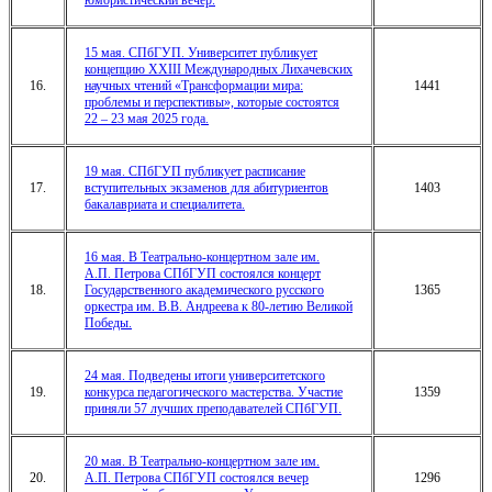
15 мая. СПбГУП. Университет публикует
концепцию XXIII Международных Лихачевских
16.
научных чтений «Трансформации мира:
1441
проблемы и перспективы», которые состоятся
22 – 23 мая 2025 года.
19 мая. СПбГУП публикует расписание
17.
вступительных экзаменов для абитуриентов
1403
бакалавриата и специалитета.
16 мая. В Театрально-концертном зале им.
А.П. Петрова СПбГУП состоялся концерт
18.
Государственного академического русского
1365
оркестра им. В.В. Андреева к 80-летию Великой
Победы.
24 мая. Подведены итоги университетского
19.
конкурса педагогического мастерства. Участие
1359
приняли 57 лучших преподавателей СПбГУП.
20 мая. В Театрально-концертном зале им.
20.
А.П. Петрова СПбГУП состоялся вечер
1296