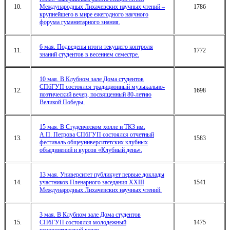
10.
Международных Лихачевских научных чтений –
1786
крупнейшего в мире ежегодного научного
форума гуманитарного знания.
6 мая. Подведены итоги текущего контроля
11.
1772
знаний студентов в весеннем семестре.
10 мая. В Клубном зале Дома студентов
СПбГУП состоялся традиционный музыкально-
12.
1698
поэтический вечер, посвященный 80-летию
Великой Победы.
15 мая. В Студенческом холле и ТКЗ им.
А.П. Петрова СПбГУП состоялся отчетный
13.
1583
фестиваль общеуниверситетских клубных
объединений и курсов «Клубный день».
13 мая. Университет публикует первые доклады
14.
участников Пленарного заседания XXIII
1541
Международных Лихачевских научных чтений.
3 мая. В Клубном зале Дома студентов
15.
СПбГУП состоялся молодежный
1475
юмористический вечер.