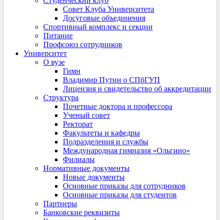
Студенческий клуб
Совет Клуба Университета
Досуговые объединения
Спортивный комплекс и секции
Питание
Профсоюз сотрудников
Университет
О вузе
Гимн
Владимир Путин о СПбГУП
Лицензия и свидетельство об аккредитации
Структура
Почетные доктора и профессора
Ученый совет
Ректорат
Факультеты и кафедры
Подразделения и службы
Международная гимназия «Ольгино»
Филиалы
Нормативные документы
Новые документы
Основные приказы для сотрудников
Основные приказы для студентов
Партнеры
Банковские реквизиты