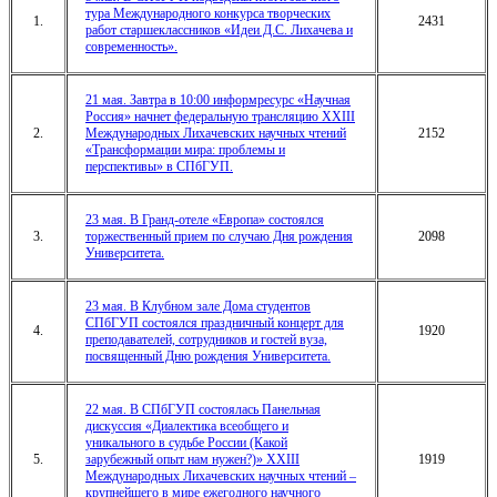
тура Международного конкурса творческих
1.
2431
работ старшеклассников «Идеи Д.С. Лихачева и
современность».
21 мая. Завтра в 10:00 информресурс «Научная
Россия» начнет федеральную трансляцию XXIII
2.
Международных Лихачевских научных чтений
2152
«Трансформации мира: проблемы и
перспективы» в СПбГУП.
23 мая. В Гранд-отеле «Европа» состоялся
3.
торжественный прием по случаю Дня рождения
2098
Университета.
23 мая. В Клубном зале Дома студентов
СПбГУП состоялся праздничный концерт для
4.
1920
преподавателей, сотрудников и гостей вуза,
посвященный Дню рождения Университета.
22 мая. В СПбГУП состоялась Панельная
дискуссия «Диалектика всеобщего и
уникального в судьбе России (Какой
5.
зарубежный опыт нам нужен?)» XXIII
1919
Международных Лихачевских научных чтений –
крупнейшего в мире ежегодного научного