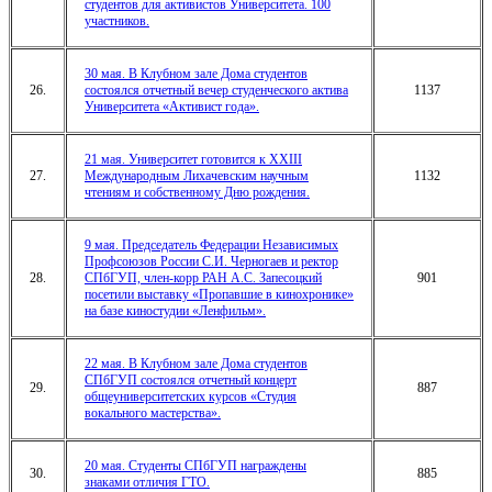
студентов для активистов Университета. 100
участников.
30 мая. В Клубном зале Дома студентов
26.
состоялся отчетный вечер студенческого актива
1137
Университета «Активист года».
21 мая. Университет готовится к XXIII
27.
Международным Лихачевским научным
1132
чтениям и собственному Дню рождения.
9 мая. Председатель Федерации Независимых
Профсоюзов России С.И. Черногаев и ректор
28.
СПбГУП, член-корр РАН А.С. Запесоцкий
901
посетили выставку «Пропавшие в кинохронике»
на базе киностудии «Ленфильм».
22 мая. В Клубном зале Дома студентов
СПбГУП состоялся отчетный концерт
29.
887
общеуниверситетских курсов «Студия
вокального мастерства».
20 мая. Студенты СПбГУП награждены
30.
885
знаками отличия ГТО.