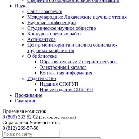
Сведения об образовательной организации
Наука
Сайт Lihachev.ru
Международные Лихачевские научные чтения
Научные конференции
Студенческое научное общество
Конкурсы научных работ
Аспирантура
Центр мониторинга и анализа социально-
трудовых конфликтов
О библиотеке
Образовательные Интернет-ресурсы
Электронный каталог
Контактная информация
Издательство
Издания СПбГУП
Новые издания СПбГУП
Проживание
Гимназия
Приемная комиссия:
8 (800) 333 52 02
(Звонок бесплатный)
Справочная Университета:
8 (812) 269-57-58