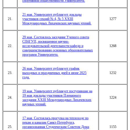
спортивной общественности Университета.
21 мая. Университет публикует доклады
21.
участников секций № 4, № 5 XXIII
1277
Международных Лихачевских научных чтений.
29 мая. Состоялось заседание Ученого совета
СПбГУП, посвященное научно-
22.
исследовательской деятельности кафедр и
1268
совершенствованию основных образовательных
программ Университета.
26 мая. Университет публикует график
23.
выходных и праздничных дней в июне 2025
1232
года.
19 мая. Университет публикует поступившие на
19 мая доклады участников Пленарного
24.
1224
заседания XXIII Международных Лихачевских
научных чтений.
17 мая. Состоялась прогулка на теплоходе по
рекам и каналам Санкт-Петербурга,
25.
организованная Студенческим Советом Дома
1155