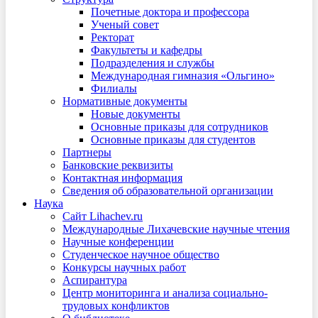
Почетные доктора и профессора
Ученый совет
Ректорат
Факультеты и кафедры
Подразделения и службы
Международная гимназия «Ольгино»
Филиалы
Нормативные документы
Новые документы
Основные приказы для сотрудников
Основные приказы для студентов
Партнеры
Банковские реквизиты
Контактная информация
Сведения об образовательной организации
Наука
Сайт Lihachev.ru
Международные Лихачевские научные чтения
Научные конференции
Студенческое научное общество
Конкурсы научных работ
Аспирантура
Центр мониторинга и анализа социально-
трудовых конфликтов