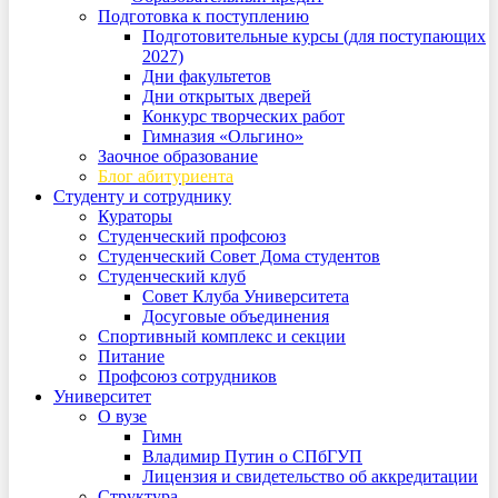
Подготовка к поступлению
Подготовительные курсы (для поступающих
2027)
Дни факультетов
Дни открытых дверей
Конкурс творческих работ
Гимназия «Ольгино»
Заочное образование
Блог абитуриента
Студенту и сотруднику
Кураторы
Студенческий профсоюз
Студенческий Совет Дома студентов
Студенческий клуб
Совет Клуба Университета
Досуговые объединения
Спортивный комплекс и секции
Питание
Профсоюз сотрудников
Университет
О вузе
Гимн
Владимир Путин о СПбГУП
Лицензия и свидетельство об аккредитации
Структура