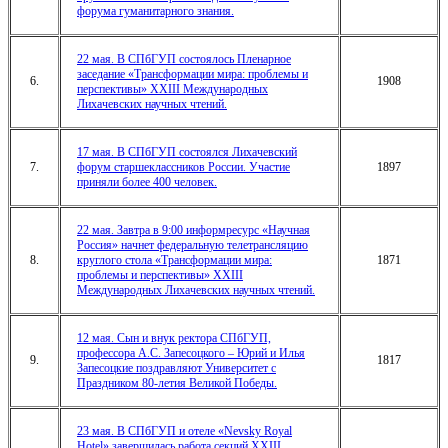
форума гуманитарного знания.
22 мая. В СПбГУП состоялось Пленарное
заседание «Трансформации мира: проблемы и
6.
1908
перспективы» XXIII Международных
Лихачевских научных чтений.
17 мая. В СПбГУП состоялся Лихачевский
7.
форум старшеклассников России. Участие
1897
приняли более 400 человек.
22 мая. Завтра в 9:00 информресурс «Научная
Россия» начнет федеральную телетрансляцию
8.
круглого стола «Трансформации мира:
1871
проблемы и перспективы» XXIII
Международных Лихачевских научных чтений.
12 мая. Сын и внук ректора СПбГУП,
профессора А.С. Запесоцкого – Юрий и Илья
9.
1817
Запесоцкие поздравляют Университет с
Праздником 80-летия Великой Победы.
23 мая. В СПбГУП и отеле «Nevsky Royal
Hotel» завершилась работа секций XXIII