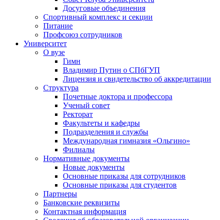
Досуговые объединения
Спортивный комплекс и секции
Питание
Профсоюз сотрудников
Университет
О вузе
Гимн
Владимир Путин о СПбГУП
Лицензия и свидетельство об аккредитации
Структура
Почетные доктора и профессора
Ученый совет
Ректорат
Факультеты и кафедры
Подразделения и службы
Международная гимназия «Ольгино»
Филиалы
Нормативные документы
Новые документы
Основные приказы для сотрудников
Основные приказы для студентов
Партнеры
Банковские реквизиты
Контактная информация