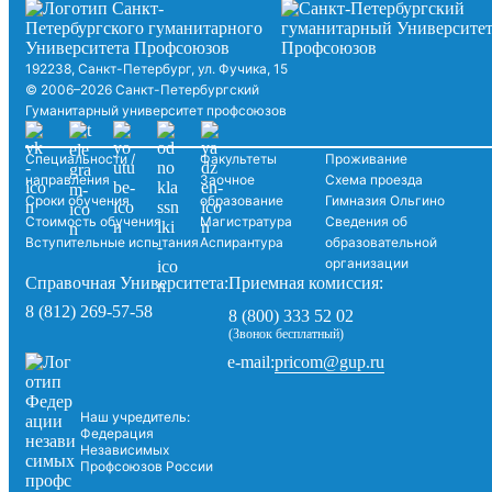
192238, Санкт-Петербург, ул. Фучика, 15
© 2006–2026 Санкт-Петербургский
Гуманитарный университет профсоюзов
Специальности /
Факультеты
Проживание
направления
Заочное
Схема проезда
Сроки обучения
образование
Гимназия Ольгино
Стоимость обучения
Магистратура
Сведения об
Вступительные испытания
Аспирантура
образовательной
организации
Справочная Университета:
Приемная комиссия:
8 (812) 269-57-58
8 (800) 333 52 02
(Звонок бесплатный)
pricom@gup.ru
e-mail:
Наш учредитель:
Федерация
Независимых
Профсоюзов России