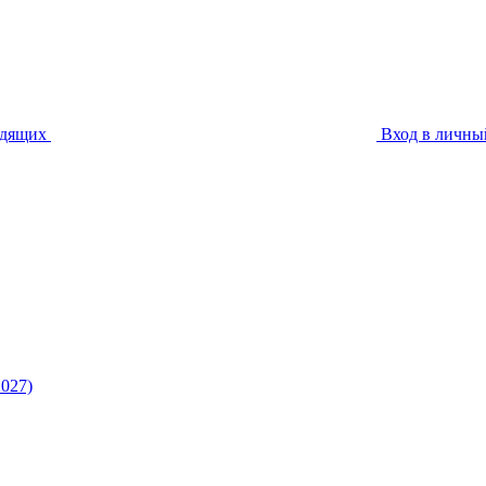
идящих
Вход в личны
027)