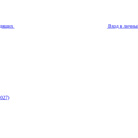
идящих
Вход в личны
027)