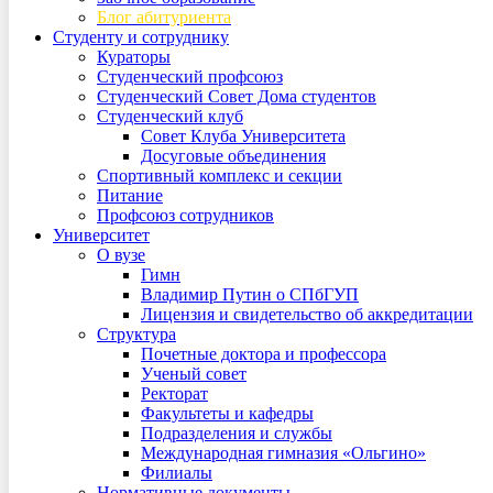
Блог абитуриента
Студенту и сотруднику
Кураторы
Студенческий профсоюз
Студенческий Совет Дома студентов
Студенческий клуб
Совет Клуба Университета
Досуговые объединения
Спортивный комплекс и секции
Питание
Профсоюз сотрудников
Университет
О вузе
Гимн
Владимир Путин о СПбГУП
Лицензия и свидетельство об аккредитации
Структура
Почетные доктора и профессора
Ученый совет
Ректорат
Факультеты и кафедры
Подразделения и службы
Международная гимназия «Ольгино»
Филиалы
Нормативные документы