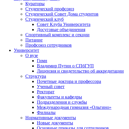
Кураторы
Студенческий профсоюз
Студенческий Совет Дома студентов
Студенческий клуб
Совет Клуба Университета
Досуговые объединения
Спортивный комплекс и секции
Питание
Профсоюз сотрудников
Университет
О вузе
Гимн
Владимир Путин о СПбГУП
Лицензия и свидетельство об аккредитации
Структура
Почетные доктора и профессора
Ученый совет
Ректорат
Факультеты и кафедры
Подразделения и службы
Международная гимназия «Ольгино»
Филиалы
Нормативные документы
Новые документы
Основные приказы для сотрудников