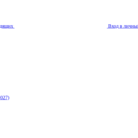
идящих
Вход в личны
027)