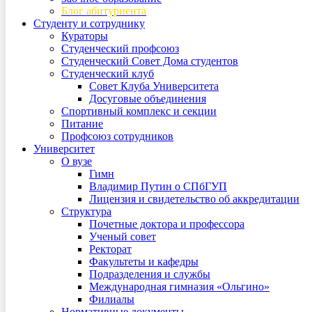
Блог абитуриента
Студенту и сотруднику
Кураторы
Студенческий профсоюз
Студенческий Совет Дома студентов
Студенческий клуб
Совет Клуба Университета
Досуговые объединения
Спортивный комплекс и секции
Питание
Профсоюз сотрудников
Университет
О вузе
Гимн
Владимир Путин о СПбГУП
Лицензия и свидетельство об аккредитации
Структура
Почетные доктора и профессора
Ученый совет
Ректорат
Факультеты и кафедры
Подразделения и службы
Международная гимназия «Ольгино»
Филиалы
Нормативные документы