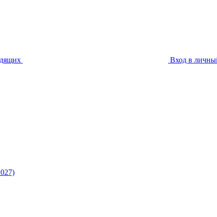
идящих
Вход в личны
027)