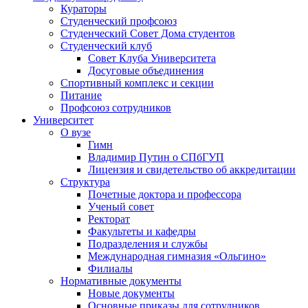
Кураторы
Студенческий профсоюз
Студенческий Совет Дома студентов
Студенческий клуб
Совет Клуба Университета
Досуговые объединения
Спортивный комплекс и секции
Питание
Профсоюз сотрудников
Университет
О вузе
Гимн
Владимир Путин о СПбГУП
Лицензия и свидетельство об аккредитации
Структура
Почетные доктора и профессора
Ученый совет
Ректорат
Факультеты и кафедры
Подразделения и службы
Международная гимназия «Ольгино»
Филиалы
Нормативные документы
Новые документы
Основные приказы для сотрудников