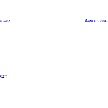
идящих
Вход в личны
027)