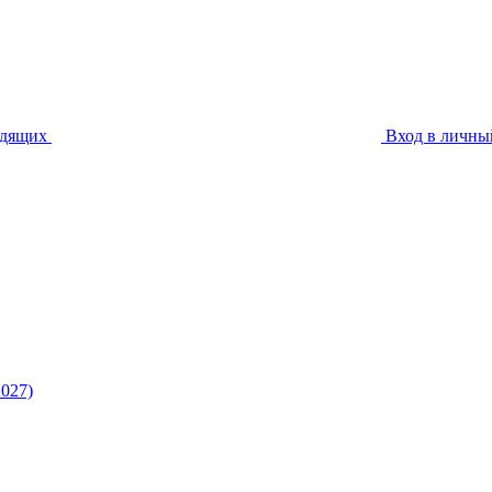
идящих
Вход в личны
027)