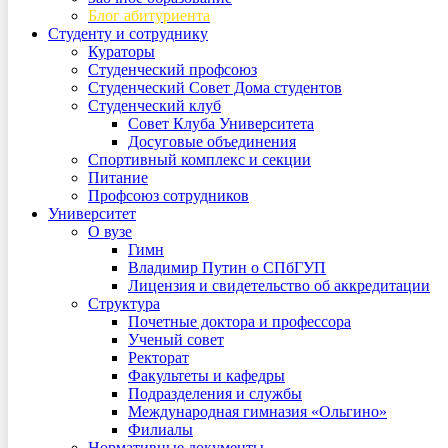
Блог абитуриента
Студенту и сотруднику
Кураторы
Студенческий профсоюз
Студенческий Совет Дома студентов
Студенческий клуб
Совет Клуба Университета
Досуговые объединения
Спортивный комплекс и секции
Питание
Профсоюз сотрудников
Университет
О вузе
Гимн
Владимир Путин о СПбГУП
Лицензия и свидетельство об аккредитации
Структура
Почетные доктора и профессора
Ученый совет
Ректорат
Факультеты и кафедры
Подразделения и службы
Международная гимназия «Ольгино»
Филиалы
Нормативные документы