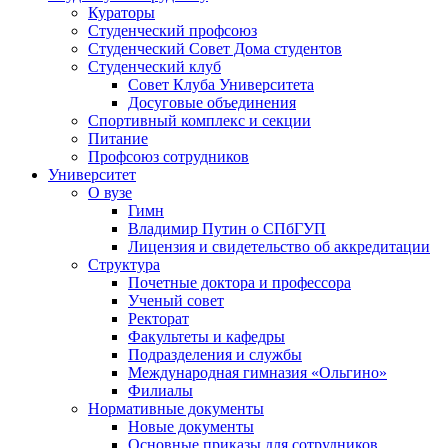
Кураторы
Студенческий профсоюз
Студенческий Совет Дома студентов
Студенческий клуб
Совет Клуба Университета
Досуговые объединения
Спортивный комплекс и секции
Питание
Профсоюз сотрудников
Университет
О вузе
Гимн
Владимир Путин о СПбГУП
Лицензия и свидетельство об аккредитации
Структура
Почетные доктора и профессора
Ученый совет
Ректорат
Факультеты и кафедры
Подразделения и службы
Международная гимназия «Ольгино»
Филиалы
Нормативные документы
Новые документы
Основные приказы для сотрудников