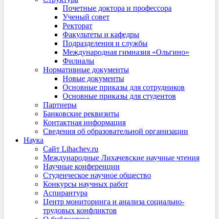
Почетные доктора и профессора
Ученый совет
Ректорат
Факультеты и кафедры
Подразделения и службы
Международная гимназия «Ольгино»
Филиалы
Нормативные документы
Новые документы
Основные приказы для сотрудников
Основные приказы для студентов
Партнеры
Банковские реквизиты
Контактная информация
Сведения об образовательной организации
Наука
Сайт Lihachev.ru
Международные Лихачевские научные чтения
Научные конференции
Студенческое научное общество
Конкурсы научных работ
Аспирантура
Центр мониторинга и анализа социально-
трудовых конфликтов