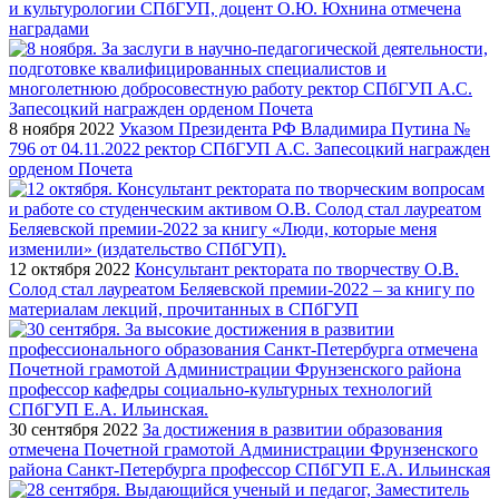
и культурологии СПбГУП, доцент О.Ю. Юхнина отмечена
наградами
8 ноября 2022
Указом Президента РФ Владимира Путина №
796 от 04.11.2022 ректор СПбГУП А.С. Запесоцкий награжден
орденом Почета
12 октября 2022
Консультант ректората по творчеству О.В.
Солод стал лауреатом Беляевской премии-2022 – за книгу по
материалам лекций, прочитанных в СПбГУП
30 сентября 2022
За достижения в развитии образования
отмечена Почетной грамотой Администрации Фрунзенского
района Санкт-Петербурга профессор СПбГУП Е.А. Ильинская