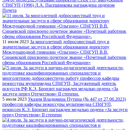
СПбГУП (1996) Л.А. Пасешникова награждена орденом
Почета
11 июля 2023
За многолетний добросовестный труд и
значительные заслуги в сфере образования директору
Международной гимназии «Ольгино» СПбГУП В.В.
Синаевской присвоено почетное звание «Почетный работник
сферы образования Российской Федерации»
5 июля 2023
Указом Владимира Путина (№ 447 от 27.06.2023)
профессор кафедры режиссуры мультимедиа СПбГУП,
режиссер К.Э. Бронзит награжден медалью ордена «За заслуги
перед Отечеством» II степени