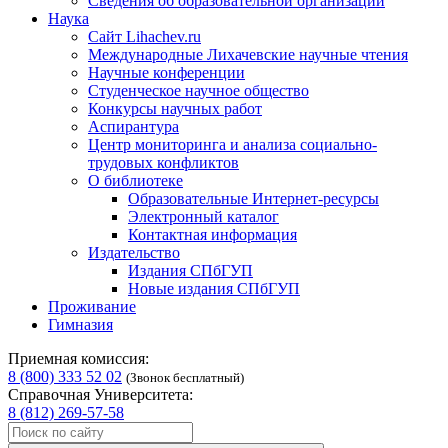
Сведения об образовательной организации
Наука
Сайт Lihachev.ru
Международные Лихачевские научные чтения
Научные конференции
Студенческое научное общество
Конкурсы научных работ
Аспирантура
Центр мониторинга и анализа социально-
трудовых конфликтов
О библиотеке
Образовательные Интернет-ресурсы
Электронный каталог
Контактная информация
Издательство
Издания СПбГУП
Новые издания СПбГУП
Проживание
Гимназия
Приемная комиссия:
8 (800) 333 52 02
(Звонок бесплатный)
Справочная Университета:
8 (812) 269-57-58