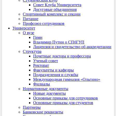
Студенческий клуб
Совет Клуба Университета
Досуговые объединения
Спортивный комплекс и секции
Питание
Профсоюз сотрудников
Университет
О вузе
Гимн
Владимир Путин о СПбГУП
Лицензия и свидетельство об аккредитации
Структура
Почетные доктора и профессора
Ученый совет
Ректорат
Факультеты и кафедры
Подразделения и службы
Международная гимназия «Ольгино»
Филиалы
Нормативные документы
Новые документы
Основные приказы для сотрудников
Основные приказы для студентов
Партнеры
Банковские реквизиты