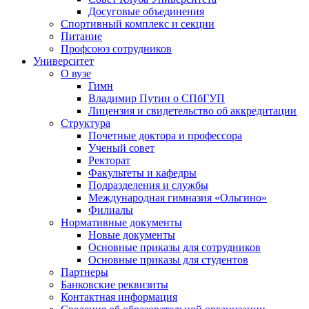
Досуговые объединения
Спортивный комплекс и секции
Питание
Профсоюз сотрудников
Университет
О вузе
Гимн
Владимир Путин о СПбГУП
Лицензия и свидетельство об аккредитации
Структура
Почетные доктора и профессора
Ученый совет
Ректорат
Факультеты и кафедры
Подразделения и службы
Международная гимназия «Ольгино»
Филиалы
Нормативные документы
Новые документы
Основные приказы для сотрудников
Основные приказы для студентов
Партнеры
Банковские реквизиты
Контактная информация