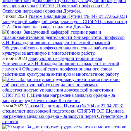
4 июля 2023
Указом Владимира Путина (№ 447 от 27.06.2023)
заведующий кафедрой звукорежиссуры СПбГУП, композитор
С.А. Осколков награжден орденом Дружбы
8 июня 2023
Заведующий кафедрой теории права
Университета З.Н. Каландаришвили награжден Почетной
грамотой Общероссийского профессионального союза
работников культуры за активную и многолетнюю работу
3 мая 2023
Указом Владимира Путина (№ 304 от 27.04.2023)
специалист довузовской подготовки СПбГУП О.Г. Шелиава
награждена медалью ордена «За заслуги перед Отечеством» II
степени