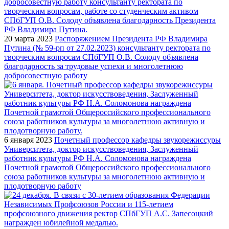
20 марта 2023
Распоряжением Президента РФ Владимира
Путина (№ 59-рп от 27.02.2023) консультанту ректората по
творческим вопросам СПбГУП О.В. Солоду объявлена
благодарность за трудовые успехи и многолетнюю
добросовестную работу
6 января 2023
Почетный профессор кафедры звукорежиссуры
Университета, доктор искусствоведения, Заслуженный
работник культуры РФ Н.А. Соломонова награждена
Почетной грамотой Общероссийского профессионального
союза работников культуры за многолетнюю активную и
плодотворную работу