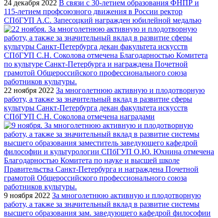
24 декабря 2022
В связи с 30-летием образования ФНПР и
115-летием профсоюзного движения в России ректор
СПбГУП А.С. Запесоцкий награжден юбилейной медалью
22 ноября 2022
За многолетнюю активную и плодотворную
работу, а также за значительный вклад в развитие сферы
культуры Санкт-Петербурга декан факультета искусств
СПбГУП С.Н. Соколова отмечена наградами
9 ноября 2022
За многолетнюю активную и плодотворную
работу, а также за значительный вклад в развитие системы
высшего образования зам. заведующего кафедрой философии