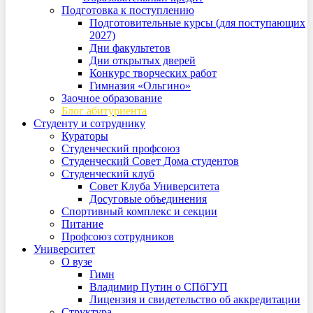
Подготовка к поступлению
Подготовительные курсы (для поступающих
2027)
Дни факультетов
Дни открытых дверей
Конкурс творческих работ
Гимназия «Ольгино»
Заочное образование
Блог абитуриента
Студенту и сотруднику
Кураторы
Студенческий профсоюз
Студенческий Совет Дома студентов
Студенческий клуб
Совет Клуба Университета
Досуговые объединения
Спортивный комплекс и секции
Питание
Профсоюз сотрудников
Университет
О вузе
Гимн
Владимир Путин о СПбГУП
Лицензия и свидетельство об аккредитации
Структура