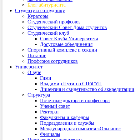
Блог абитуриента
Студенту и сотруднику
Кураторы
Студенческий профсоюз
Студенческий Совет Дома студентов
Студенческий клуб
Совет Клуба Университета
Досуговые объединения
Спортивный комплекс и секции
Питание
Профсоюз сотрудников
Университет
О вузе
Гимн
Владимир Путин о СПбГУП
Лицензия и свидетельство об аккредитации
Структура
Почетные доктора и профессора
Ученый совет
Ректорат
Факультеты и кафедры
Подразделения и службы
Международная гимназия «Ольгино»
Филиалы
Нормативные документы