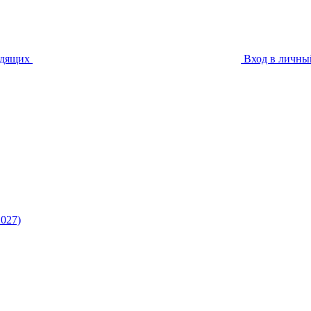
идящих
Вход в личны
027)