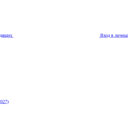
идящих
Вход в личны
027)