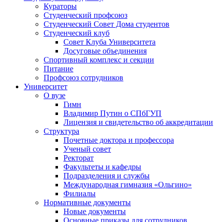
Кураторы
Студенческий профсоюз
Студенческий Совет Дома студентов
Студенческий клуб
Совет Клуба Университета
Досуговые объединения
Спортивный комплекс и секции
Питание
Профсоюз сотрудников
Университет
О вузе
Гимн
Владимир Путин о СПбГУП
Лицензия и свидетельство об аккредитации
Структура
Почетные доктора и профессора
Ученый совет
Ректорат
Факультеты и кафедры
Подразделения и службы
Международная гимназия «Ольгино»
Филиалы
Нормативные документы
Новые документы
Основные приказы для сотрудников