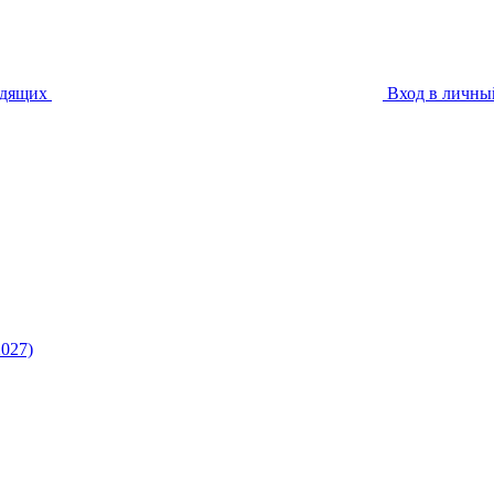
идящих
Вход в личны
027)