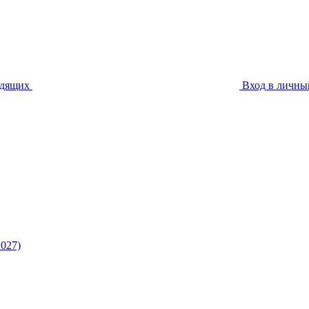
идящих
Вход в личны
027)