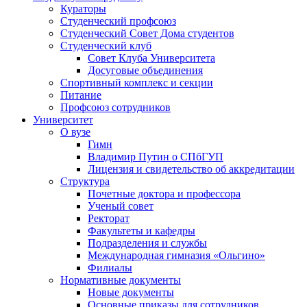
Кураторы
Студенческий профсоюз
Студенческий Совет Дома студентов
Студенческий клуб
Совет Клуба Университета
Досуговые объединения
Спортивный комплекс и секции
Питание
Профсоюз сотрудников
Университет
О вузе
Гимн
Владимир Путин о СПбГУП
Лицензия и свидетельство об аккредитации
Структура
Почетные доктора и профессора
Ученый совет
Ректорат
Факультеты и кафедры
Подразделения и службы
Международная гимназия «Ольгино»
Филиалы
Нормативные документы
Новые документы
Основные приказы для сотрудников