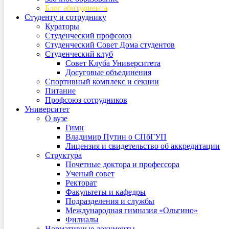
Блог абитуриента
Студенту и сотруднику
Кураторы
Студенческий профсоюз
Студенческий Совет Дома студентов
Студенческий клуб
Совет Клуба Университета
Досуговые объединения
Спортивный комплекс и секции
Питание
Профсоюз сотрудников
Университет
О вузе
Гимн
Владимир Путин о СПбГУП
Лицензия и свидетельство об аккредитации
Структура
Почетные доктора и профессора
Ученый совет
Ректорат
Факультеты и кафедры
Подразделения и службы
Международная гимназия «Ольгино»
Филиалы
Нормативные документы