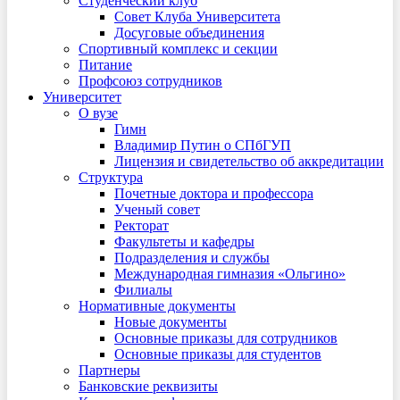
Студенческий клуб
Совет Клуба Университета
Досуговые объединения
Спортивный комплекс и секции
Питание
Профсоюз сотрудников
Университет
О вузе
Гимн
Владимир Путин о СПбГУП
Лицензия и свидетельство об аккредитации
Структура
Почетные доктора и профессора
Ученый совет
Ректорат
Факультеты и кафедры
Подразделения и службы
Международная гимназия «Ольгино»
Филиалы
Нормативные документы
Новые документы
Основные приказы для сотрудников
Основные приказы для студентов
Партнеры
Банковские реквизиты