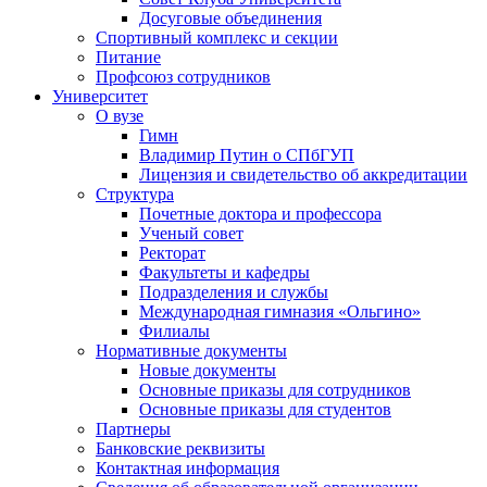
Досуговые объединения
Спортивный комплекс и секции
Питание
Профсоюз сотрудников
Университет
О вузе
Гимн
Владимир Путин о СПбГУП
Лицензия и свидетельство об аккредитации
Структура
Почетные доктора и профессора
Ученый совет
Ректорат
Факультеты и кафедры
Подразделения и службы
Международная гимназия «Ольгино»
Филиалы
Нормативные документы
Новые документы
Основные приказы для сотрудников
Основные приказы для студентов
Партнеры
Банковские реквизиты
Контактная информация