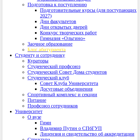
Подготовка к поступлению
Подготовительные курсы (для поступающих
2027)
Дни факультетов
Дни открытых дверей
Конкурс творческих работ
Гимназия «Ольгино»
Заочное образование
Блог абитуриента
Студенту и сотруднику
Кураторы
Студенческий профсоюз
Студенческий Совет Дома студентов
Студенческий клуб
Совет Клуба Университета
Досуговые объединения
Спортивный комплекс и секции
Питание
Профсоюз сотрудников
Университет
О вузе
Гимн
Владимир Путин о СПбГУП
Лицензия и свидетельство об аккредитации
Структура