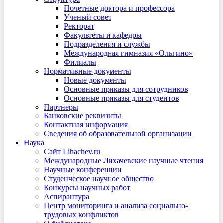
Почетные доктора и профессора
Ученый совет
Ректорат
Факультеты и кафедры
Подразделения и службы
Международная гимназия «Ольгино»
Филиалы
Нормативные документы
Новые документы
Основные приказы для сотрудников
Основные приказы для студентов
Партнеры
Банковские реквизиты
Контактная информация
Сведения об образовательной организации
Наука
Сайт Lihachev.ru
Международные Лихачевские научные чтения
Научные конференции
Студенческое научное общество
Конкурсы научных работ
Аспирантура
Центр мониторинга и анализа социально-
трудовых конфликтов