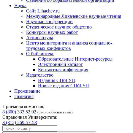
Сведения об образовательной организации
Наука
Сайт Lihachev.ru
Международные Лихачевские научные чтения
Научные конференции
Студенческое научное общество
Конкурсы научных работ
Аспирантура
Центр мониторинга и анализа социально-
трудовых конфликтов
О библиотеке
Образовательные Интернет-ресурсы
Электронный каталог
Контактная информация
Издательство
Издания СПбГУП
Новые издания СПбГУП
Проживание
Гимназия
Приемная комиссия:
8 (800) 333 52 02
(Звонок бесплатный)
Справочная Университета:
8 (812) 269-57-58