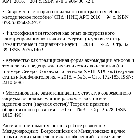
АРТ, 2016. – 204 с. ISBN 978-5-906486-72-1
• Современные теории социального контракта (учебно-
методическое пособие)/ СПб.: НИЦ АРТ, 2016. – 94 с. ISBN
978-5-906486-67-7
• Философская танатология как опыт дискурсивного
конструирования «онтологии смерти» (научная статья)/
Гуманитарные и социальные науки. – 2014. – № 2. - Стр. 32-
39. ISSN 2070-1403
• Куначество как традиционная форма аккомодации этносов и
технология предупреждения этнических конфликтов (на
примере Северо-Кавказского региона XVIII-XIX вв.) (научная
статья)/ Конфликтология. – 2015. – № 3. – Стр. 172-183. ISSN:
2310-6085
• Моделирование экзистенциальных структур современного
социума: основные «линии разлома» российской
идентичности (научная статья)/ Теория и практика
общественного развития. – 2016. – № 3. – Стр. 25-28. ISSN
1815-4964
Активно принимает участие в работе различных
Международных, Всероссийских и Межвузовских научно-
практических конференциях: конференций, в том числе: