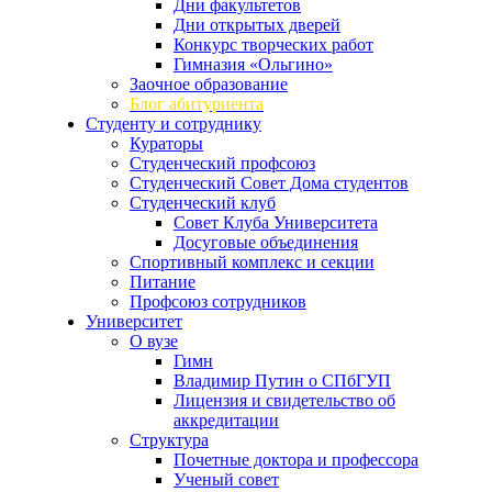
Дни факультетов
Дни открытых дверей
Конкурс творческих работ
Гимназия «Ольгино»
Заочное образование
Блог абитуриента
Студенту и сотруднику
Кураторы
Студенческий профсоюз
Студенческий Совет Дома студентов
Студенческий клуб
Совет Клуба Университета
Досуговые объединения
Спортивный комплекс и секции
Питание
Профсоюз сотрудников
Университет
О вузе
Гимн
Владимир Путин о СПбГУП
Лицензия и свидетельство об
аккредитации
Структура
Почетные доктора и профессора
Ученый совет