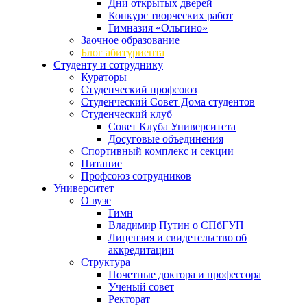
Дни открытых дверей
Конкурс творческих работ
Гимназия «Ольгино»
Заочное образование
Блог абитуриента
Студенту и сотруднику
Кураторы
Студенческий профсоюз
Студенческий Совет Дома студентов
Студенческий клуб
Совет Клуба Университета
Досуговые объединения
Спортивный комплекс и секции
Питание
Профсоюз сотрудников
Университет
О вузе
Гимн
Владимир Путин о СПбГУП
Лицензия и свидетельство об
аккредитации
Структура
Почетные доктора и профессора
Ученый совет
Ректорат