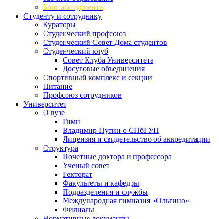
Блог абитуриента
Студенту и сотруднику
Кураторы
Студенческий профсоюз
Студенческий Совет Дома студентов
Студенческий клуб
Совет Клуба Университета
Досуговые объединения
Спортивный комплекс и секции
Питание
Профсоюз сотрудников
Университет
О вузе
Гимн
Владимир Путин о СПбГУП
Лицензия и свидетельство об аккредитации
Структура
Почетные доктора и профессора
Ученый совет
Ректорат
Факультеты и кафедры
Подразделения и службы
Международная гимназия «Ольгино»
Филиалы
Нормативные документы