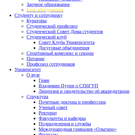
Заочное образование
Блог абитуриента
Студенту и сотруднику
Кураторы
Студенческий профсоюз
Студенческий Совет Дома студентов
Студенческий клуб
Совет Клуба Университета
Досуговые объединения
Спортивный комплекс и секции
Питание
Профсоюз сотрудников
Университет
О вузе
Гимн
Владимир Путин о СПбГУП
Лицензия и свидетельство об аккредитации
Структура
Почетные доктора и профессора
Ученый совет
Ректорат
Факультеты и кафедры
Подразделения и службы
Международная гимназия «Ольгино»
Филиалы