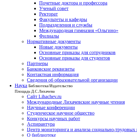
Почетные доктора и профессора
Ученый совет
Ректорат
Факультеты и кафедры
Подразделения и службы
Международная гимназия «Ольгино»
Филиалы
Нормативные документы
Новые документы
Основные приказы для сотрудников
Основные приказы для студентов
Партнеры
Банковские реквизиты
Контактная информация
Сведения об образовательной организации
Наука
Библиотека/Издательство
Площадь Д.С.Лихачева
Сайт Lihachev.ru
Международные Лихачевские научные чтения
Научные конференции
Студенческое научное общество
Конкурсы научных работ
Аспирантура
Центр мониторинга и анализа социально-трудовых
О библиотеке