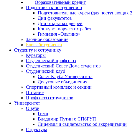
Образовательный кредит
Подготовка к поступлению
Подготовительные курсы (для поступающих 2
Дни факультетов
Дни открытых дверей
Конкурс творческих работ
Гимназия «Ольгино»
Заочное образование
Блог абитуриента
Студенту и сотруднику
Кураторы
Студенческий профсоюз
Студенческий Совет Дома студентов
Студенческий клуб
Совет Клуба Университета
Досуговые объединения
Спортивный комплекс и секции
Питание
Профсоюз сотрудников
Университет
О вузе
Гимн
Владимир Путин о СПбГУП
Лицензия и свидетельство об аккредитации
Структура