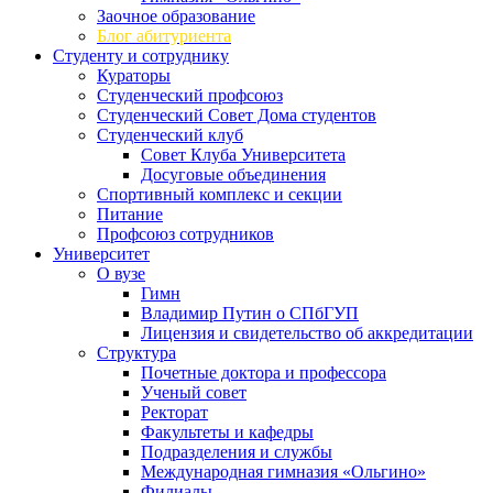
Заочное образование
Блог абитуриента
Студенту и сотруднику
Кураторы
Студенческий профсоюз
Студенческий Совет Дома студентов
Студенческий клуб
Совет Клуба Университета
Досуговые объединения
Спортивный комплекс и секции
Питание
Профсоюз сотрудников
Университет
О вузе
Гимн
Владимир Путин о СПбГУП
Лицензия и свидетельство об аккредитации
Структура
Почетные доктора и профессора
Ученый совет
Ректорат
Факультеты и кафедры
Подразделения и службы
Международная гимназия «Ольгино»
Филиалы