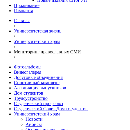
Новые издания СПбГУП
Проживание
Гимназия
Главная
/
Университетская жизнь
/
Университетский храм
/
Мониторинг православных СМИ
/
Фотоальбомы
Видеогалерея
Досуговые объединения
Спортивный комплекс
Ассоциация выпускников
Дом студентов
Трудоустройство
Студенческий профсоюз
Студенческий Совет Дома студентов
Университетский храм
Новости
Анонсы
Основы православия