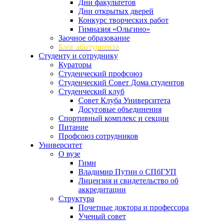
Дни факультетов
Дни открытых дверей
Конкурс творческих работ
Гимназия «Ольгино»
Заочное образование
Блог абитуриента
Студенту и сотруднику
Кураторы
Студенческий профсоюз
Студенческий Совет Дома студентов
Студенческий клуб
Совет Клуба Университета
Досуговые объединения
Спортивный комплекс и секции
Питание
Профсоюз сотрудников
Университет
О вузе
Гимн
Владимир Путин о СПбГУП
Лицензия и свидетельство об
аккредитации
Структура
Почетные доктора и профессора
Ученый совет