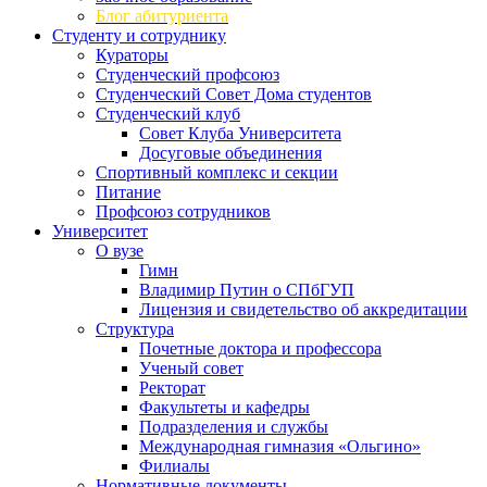
Блог абитуриента
Студенту и сотруднику
Кураторы
Студенческий профсоюз
Студенческий Совет Дома студентов
Студенческий клуб
Совет Клуба Университета
Досуговые объединения
Спортивный комплекс и секции
Питание
Профсоюз сотрудников
Университет
О вузе
Гимн
Владимир Путин о СПбГУП
Лицензия и свидетельство об аккредитации
Структура
Почетные доктора и профессора
Ученый совет
Ректорат
Факультеты и кафедры
Подразделения и службы
Международная гимназия «Ольгино»
Филиалы
Нормативные документы