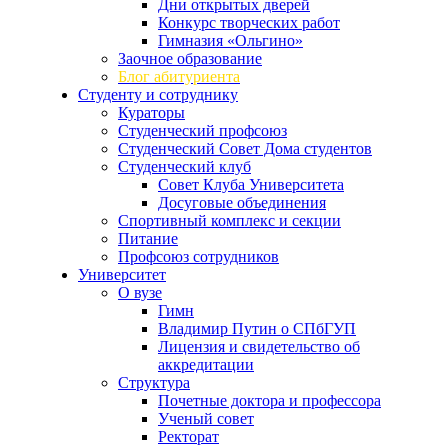
Дни открытых дверей
Конкурс творческих работ
Гимназия «Ольгино»
Заочное образование
Блог абитуриента
Студенту и сотруднику
Кураторы
Студенческий профсоюз
Студенческий Совет Дома студентов
Студенческий клуб
Совет Клуба Университета
Досуговые объединения
Спортивный комплекс и секции
Питание
Профсоюз сотрудников
Университет
О вузе
Гимн
Владимир Путин о СПбГУП
Лицензия и свидетельство об
аккредитации
Структура
Почетные доктора и профессора
Ученый совет
Ректорат