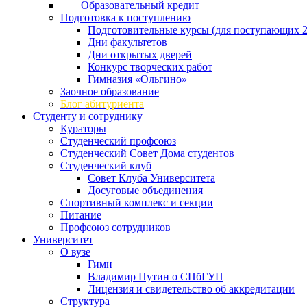
Образовательный кредит
Подготовка к поступлению
Подготовительные курсы (для поступающих 2
Дни факультетов
Дни открытых дверей
Конкурс творческих работ
Гимназия «Ольгино»
Заочное образование
Блог абитуриента
Студенту и сотруднику
Кураторы
Студенческий профсоюз
Студенческий Совет Дома студентов
Студенческий клуб
Совет Клуба Университета
Досуговые объединения
Спортивный комплекс и секции
Питание
Профсоюз сотрудников
Университет
О вузе
Гимн
Владимир Путин о СПбГУП
Лицензия и свидетельство об аккредитации
Структура