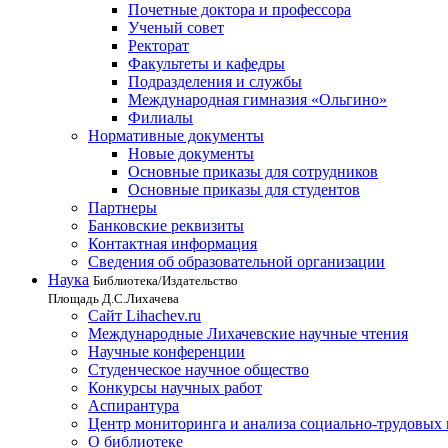
Почетные доктора и профессора
Ученый совет
Ректорат
Факультеты и кафедры
Подразделения и службы
Международная гимназия «Ольгино»
Филиалы
Нормативные документы
Новые документы
Основные приказы для сотрудников
Основные приказы для студентов
Партнеры
Банковские реквизиты
Контактная информация
Сведения об образовательной организации
Наука
Библиотека/Издательство
Площадь Д.С.Лихачева
Сайт Lihachev.ru
Международные Лихачевские научные чтения
Научные конференции
Студенческое научное общество
Конкурсы научных работ
Аспирантура
Центр мониторинга и анализа социально-трудовых
О библиотеке