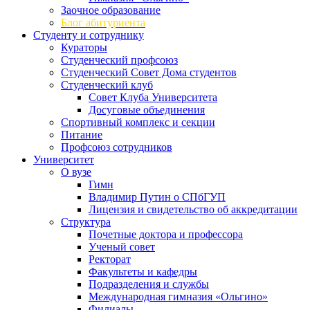
Заочное образование
Блог абитуриента
Студенту и сотруднику
Кураторы
Студенческий профсоюз
Студенческий Совет Дома студентов
Студенческий клуб
Совет Клуба Университета
Досуговые объединения
Спортивный комплекс и секции
Питание
Профсоюз сотрудников
Университет
О вузе
Гимн
Владимир Путин о СПбГУП
Лицензия и свидетельство об аккредитации
Структура
Почетные доктора и профессора
Ученый совет
Ректорат
Факультеты и кафедры
Подразделения и службы
Международная гимназия «Ольгино»
Филиалы