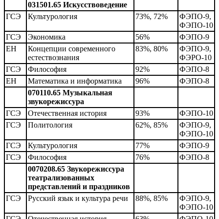
031501.65 Искусствоведение
ГСЭ
Культурология
73%, 72%
ФЭПО-9,
ФЭПО-10
ГСЭ
Экономика
56%
ФЭПО-9
ЕН
Концепции современного
83%, 80%
ФЭПО-9,
естествознания
ФЭРО-10
ГСЭ
Философия
92%
ФЭПО-8
ЕН
Математика и информатика
96%
ФЭПО-8
070110.65 Музыкальная
звукорежиссура
ГСЭ
Отечественная история
93%
ФЭПО-10
ГСЭ
Политология
62%, 85%
ФЭПО-9,
ФЭПО-10
ГСЭ
Культурология
77%
ФЭПО-9
ГСЭ
Философия
76%
ФЭПО-8
0070208.65 Звукорежиссура
театрализованных
представлений и праздников
ГСЭ
Русский язык и культура речи
88%, 85%
ФЭПО-9,
ФЭПО-10
ГСЭ
Отечественная история
63%
ФЭПО-10