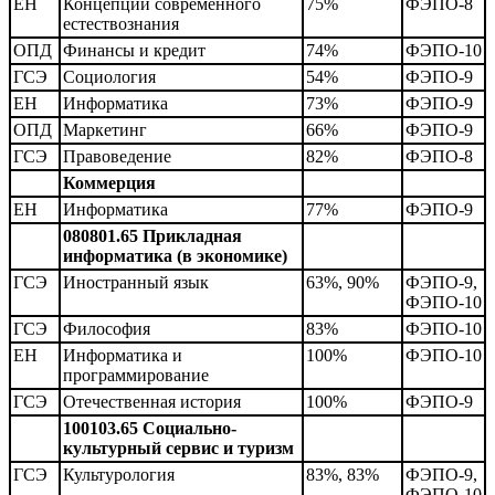
ЕН
Концепции современного
75%
ФЭПО-8
естествознания
ОПД
Финансы и кредит
74%
ФЭПО-10
ГСЭ
Социология
54%
ФЭПО-9
ЕН
Информатика
73%
ФЭПО-9
ОПД
Маркетинг
66%
ФЭПО-9
ГСЭ
Правоведение
82%
ФЭПО-8
Коммерция
ЕН
Информатика
77%
ФЭПО-9
080801.65 Прикладная
информатика (в экономике)
ГСЭ
Иностранный язык
63%, 90%
ФЭПО-9,
ФЭПО-10
ГСЭ
Философия
83%
ФЭПО-10
ЕН
Информатика и
100%
ФЭПО-10
программирование
ГСЭ
Отечественная история
100%
ФЭПО-9
100103.65 Социально-
культурный сервис и туризм
ГСЭ
Культурология
83%, 83%
ФЭПО-9,
ФЭПО-10