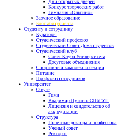
Дни открытых дверей
Конкурс творческих работ
Гимназия «Ольгино»
Заочное образование
Блог абитуриента
Студенту и сотруднику
Кураторы
Студенческий профсоюз
Студенческий Совет Дома студентов
Студенческий клуб
Совет Клуба Университета
Досуговые объединения
Спортивный комплекс и секции
Питание
Профсоюз сотрудников
Университет
О вузе
Гимн
Владимир Путин о СПбГУП
Лицензия и свидетельство об
аккредитации
Структура
Почетные доктора и профессора
Ученый совет
Ректорат