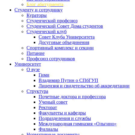
Блог абитуриента
Студенту и сотруднику
Кураторы
Студенческий профсоюз
Студенческий Совет Дома студентов
Студенческий клуб
Совет Клуба Университета
Досуговые объединения
Спортивный комплекс и секции
Питание
Профсоюз сотрудников
Университет
О вузе
Гимн
Владимир Путин о СПбГУП
Лицензия и свидетельство об аккредитации
Структура
Почетные доктора и профессора
Ученый совет
Ректорат
Факультеты и кафедры
Подразделения и службы
Международная гимназия «Ольгино»
Филиалы
Нормативные документы