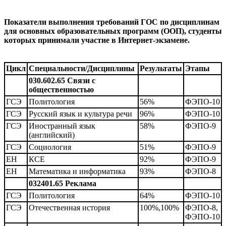
Показатели выполнения требований ГОС по дисциплинам
для основных образовательных программ (ООП), студенты
которых принимали участие в Интернет-экзамене.
Цикл
Специальности/Дисциплины
Результаты
Этапы
030.602.65 Связи с
общественностью
ГСЭ
Политология
56%
ФЭПО-10
ГСЭ
Русский язык и культура речи
96%
ФЭПО-10
ГСЭ
Иностранный язык
58%
ФЭПО-9
(английский)
ГСЭ
Социология
51%
ФЭПО-9
ЕН
КСЕ
92%
ФЭПО-9
ЕН
Математика и информатика
93%
ФЭПО-8
032401.65 Реклама
ГСЭ
Политология
64%
ФЭПО-10
ГСЭ
Отечественная история
100%,100%
ФЭПО-8,
ФЭПО-10