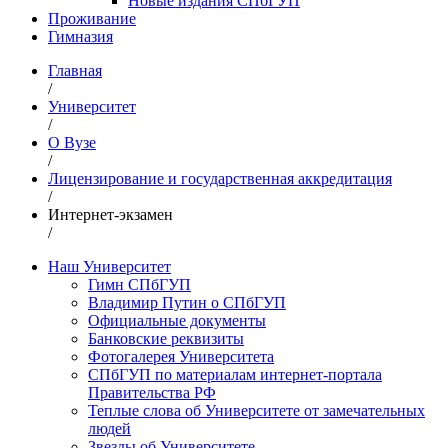
Новые издания СПбГУП
Проживание
Гимназия
Главная
/
Университет
/
О Вузе
/
Лицензирование и государственная аккредитация
/
Интернет-экзамен
/
Наш Университет
Гимн СПбГУП
Владимир Путин о СПбГУП
Официальные документы
Банковские реквизиты
Фотогалерея Университета
СПбГУП по материалам интернет-портала
Правительства РФ
Теплые слова об Университете от замечательных
людей
Звезды об Университете