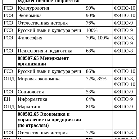
художественное творчество
ГСЭ
Культурология
90%
ФЭПО-10
ГСЭ
Экономика
90%
ФЭПО-10
ГСЭ
Отечественная история
76%
ФЭПО-9
ГСЭ
Русский язык и культура речи
100%
ФЭПО-9
ГСЭ
Философия
70%, 100%
ФЭПО-8,
ФЭПО-9
ГСЭ
Психология и педагогика
68%
ФЭПО-8
080507.65 Менеджмент
организации
ГСЭ
Русский язык и культура речи
86%
ФЭПО-10
ОПД
Мировая экономика
72%, 85%
ФЭПО-8,
ФЭПО-10
ГСЭ
Социология
53%
ФЭПО-9
ЕН
Информатика
64%
ФЭПО-9
ОПД
Маркетинг
81%
ФЭПО-9
080502.65 Экономика и
управление на предприятии
(по отраслям)
ГСЭ
Отечественная история
72%
ФЭПО-8