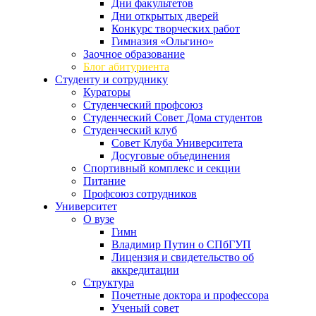
Дни факультетов
Дни открытых дверей
Конкурс творческих работ
Гимназия «Ольгино»
Заочное образование
Блог абитуриента
Студенту и сотруднику
Кураторы
Студенческий профсоюз
Студенческий Совет Дома студентов
Студенческий клуб
Совет Клуба Университета
Досуговые объединения
Спортивный комплекс и секции
Питание
Профсоюз сотрудников
Университет
О вузе
Гимн
Владимир Путин о СПбГУП
Лицензия и свидетельство об
аккредитации
Структура
Почетные доктора и профессора
Ученый совет