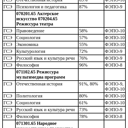
ГСЭ
Психология и педагогика
87%
ФЭПО-9
070201.65 Актерское
искусство
070204.65
Режиссура театра
ГСЭ
Правоведение
58%
ФЭПО-10
ГСЭ
Социология
57%
ФЭПО-10
ГСЭ
Экономика
55%
ФЭПО-10
ГСЭ
Культурология
72%
ФЭПО-9
ГСЭ
Русский язык и культура речи
76%
ФЭПО-9
ГСЭ
Философия
96%
ФЭПО-8
071102.65 Режиссура
мультимедиа программ
ГСЭ
Отечественная история
91%, 80%
ФЭПО-9,
ФЭПО-10
ГСЭ
Политология
80%
ФЭПО-10
ГСЭ
Социология
61%
ФЭПО-10
ГСЭ
Русский язык и культура речи
73%
ФЭПО-9
ГСЭ
Философия
78%
ФЭПО-8
071301.65 Народное