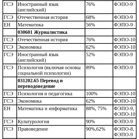
ГСЭ
Иностранный язык
76%
ФЭПО-9
(английский)
ГСЭ
Отечественная история
68%
ФЭПО-9
ЕН
Математика
56%
ФЭПО-9
030601 Журналистика
ГСЭ
Отечественная история
76%
ФЭПО-10
ГСЭ
Экономика
62%
ФЭПО-10
ГСЭ
Иностранный язык
52%
ФЭПО-9
(английский)
ГСЭ
Психология (включая основы
89%
ФЭПО-9
социальной психологии)
031202.65 Перевод и
переводоведение
ГСЭ
Психология и педагогика
100%
ФЭПО-10
ГСЭ
Экономика
62%
ФЭПО-10
ЕН
Математика и информатика
88%, 75%
ФЭПО-9,
ФЭПО-10
ГСЭ
Культурология
90%
ФЭПО-9
ГСЭ
Правоведение
90%,62%
ФЭПО-8,
ФЭПО-9