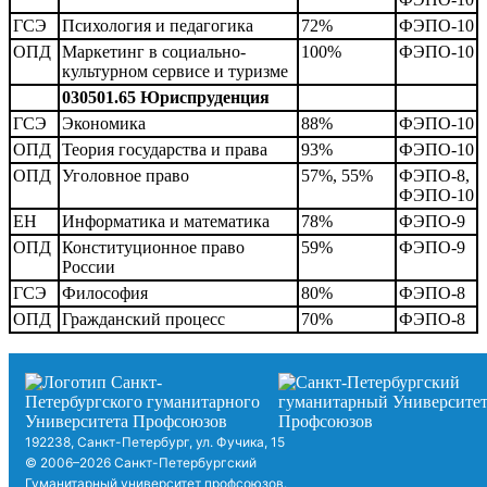
ГСЭ
Психология и педагогика
72%
ФЭПО-10
ОПД
Маркетинг в социально-
100%
ФЭПО-10
культурном сервисе и туризме
030501.65 Юриспруденция
ГСЭ
Экономика
88%
ФЭПО-10
ОПД
Теория государства и права
93%
ФЭПО-10
ОПД
Уголовное право
57%, 55%
ФЭПО-8,
ФЭПО-10
ЕН
Информатика и математика
78%
ФЭПО-9
ОПД
Конституционное право
59%
ФЭПО-9
России
ГСЭ
Философия
80%
ФЭПО-8
ОПД
Гражданский процесс
70%
ФЭПО-8
192238, Санкт-Петербург, ул. Фучика, 15
© 2006–2026 Санкт-Петербургский
Гуманитарный университет профсоюзов.