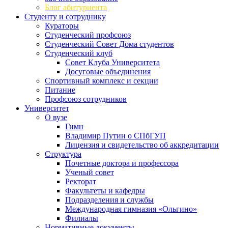
Блог абитуриента
Студенту и сотруднику
Кураторы
Студенческий профсоюз
Студенческий Совет Дома студентов
Студенческий клуб
Совет Клуба Университета
Досуговые объединения
Спортивный комплекс и секции
Питание
Профсоюз сотрудников
Университет
О вузе
Гимн
Владимир Путин о СПбГУП
Лицензия и свидетельство об аккредитации
Структура
Почетные доктора и профессора
Ученый совет
Ректорат
Факультеты и кафедры
Подразделения и службы
Международная гимназия «Ольгино»
Филиалы
Нормативные документы