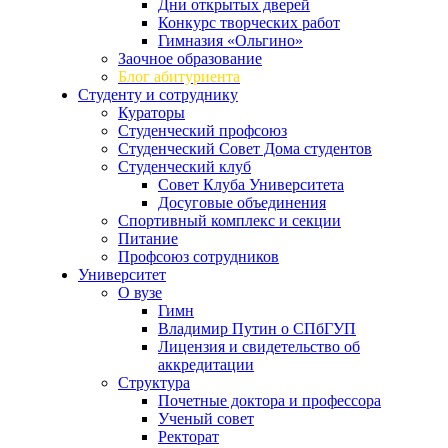
Дни открытых дверей
Конкурс творческих работ
Гимназия «Ольгино»
Заочное образование
Блог абитуриента
Студенту и сотруднику
Кураторы
Студенческий профсоюз
Студенческий Совет Дома студентов
Студенческий клуб
Совет Клуба Университета
Досуговые объединения
Спортивный комплекс и секции
Питание
Профсоюз сотрудников
Университет
О вузе
Гимн
Владимир Путин о СПбГУП
Лицензия и свидетельство об
аккредитации
Структура
Почетные доктора и профессора
Ученый совет
Ректорат