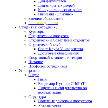
Дни факультетов
Дни открытых дверей
Конкурс творческих работ
Гимназия «Ольгино»
Заочное образование
Блог абитуриента
Студенту и сотруднику
Кураторы
Студенческий профсоюз
Студенческий Совет Дома студентов
Студенческий клуб
Совет Клуба Университета
Досуговые объединения
Спортивный комплекс и секции
Питание
Профсоюз сотрудников
Университет
О вузе
Гимн
Владимир Путин о СПбГУП
Лицензия и свидетельство об
аккредитации
Структура
Почетные доктора и профессора
Ученый совет