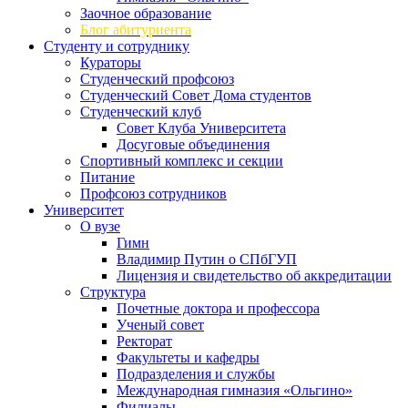
Заочное образование
Блог абитуриента
Студенту и сотруднику
Кураторы
Студенческий профсоюз
Студенческий Совет Дома студентов
Студенческий клуб
Совет Клуба Университета
Досуговые объединения
Спортивный комплекс и секции
Питание
Профсоюз сотрудников
Университет
О вузе
Гимн
Владимир Путин о СПбГУП
Лицензия и свидетельство об аккредитации
Структура
Почетные доктора и профессора
Ученый совет
Ректорат
Факультеты и кафедры
Подразделения и службы
Международная гимназия «Ольгино»
Филиалы