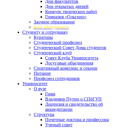
Дни факультетов
Дни открытых дверей
Конкурс творческих работ
Гимназия «Ольгино»
Заочное образование
Блог абитуриента
Студенту и сотруднику
Кураторы
Студенческий профсоюз
Студенческий Совет Дома студентов
Студенческий клуб
Совет Клуба Университета
Досуговые объединения
Спортивный комплекс и секции
Питание
Профсоюз сотрудников
Университет
О вузе
Гимн
Владимир Путин о СПбГУП
Лицензия и свидетельство об
аккредитации
Структура
Почетные доктора и профессора
Ученый совет