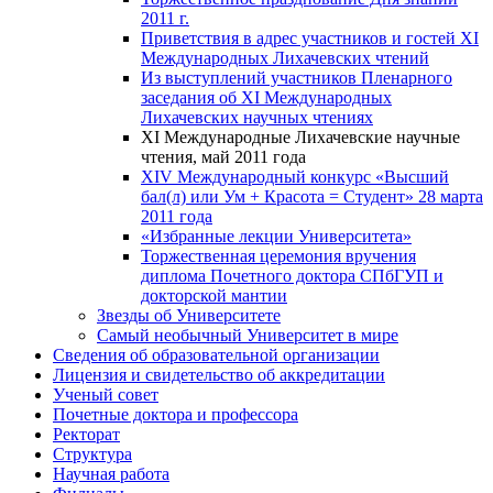
2011 г.
Приветствия в адрес участников и гостей XI
Международных Лихачевских чтений
Из выступлений участников Пленарного
заседания об XI Международных
Лихачевских научных чтениях
XI Международные Лихачевские научные
чтения, май 2011 года
XIV Международный конкурс «Высший
бал(л) или Ум + Красота = Студент» 28 марта
2011 года
«Избранные лекции Университета»
Торжественная церемония вручения
диплома Почетного доктора СПбГУП и
докторской мантии
Звезды об Университете
Самый необычный Университет в мире
Сведения об образовательной организации
Лицензия и свидетельство об аккредитации
Ученый совет
Почетные доктора и профессора
Ректорат
Структура
Научная работа