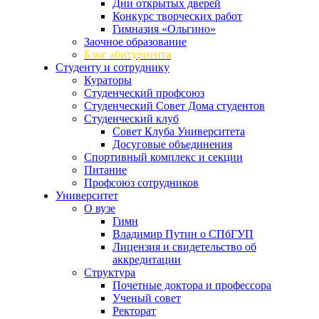
Дни открытых дверей
Конкурс творческих работ
Гимназия «Ольгино»
Заочное образование
Блог абитуриента
Студенту и сотруднику
Кураторы
Студенческий профсоюз
Студенческий Совет Дома студентов
Студенческий клуб
Совет Клуба Университета
Досуговые объединения
Спортивный комплекс и секции
Питание
Профсоюз сотрудников
Университет
О вузе
Гимн
Владимир Путин о СПбГУП
Лицензия и свидетельство об
аккредитации
Структура
Почетные доктора и профессора
Ученый совет
Ректорат