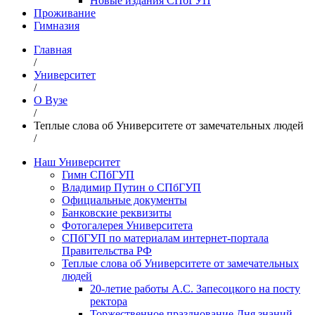
Новые издания СПбГУП
Проживание
Гимназия
Главная
/
Университет
/
О Вузе
/
Теплые слова об Университете от замечательных людей
/
Наш Университет
Гимн СПбГУП
Владимир Путин о СПбГУП
Официальные документы
Банковские реквизиты
Фотогалерея Университета
СПбГУП по материалам интернет-портала
Правительства РФ
Теплые слова об Университете от замечательных
людей
20-летие работы А.С. Запесоцкого на посту
ректора
Торжественное празднование Дня знаний