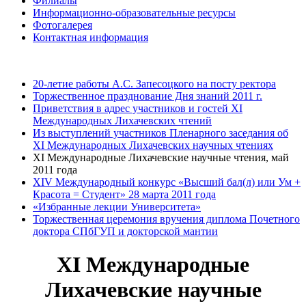
Филиалы
Информационно-образовательные ресурсы
Фотогалерея
Контактная информация
20-летие работы А.С. Запесоцкого на посту ректора
Торжественное празднование Дня знаний 2011 г.
Приветствия в адрес участников и гостей XI
Международных Лихачевских чтений
Из выступлений участников Пленарного заседания об
XI Международных Лихачевских научных чтениях
XI Международные Лихачевские научные чтения, май
2011 года
XIV Международный конкурс «Высший бал(л) или Ум +
Красота = Студент» 28 марта 2011 года
«Избранные лекции Университета»
Торжественная церемония вручения диплома Почетного
доктора СПбГУП и докторской мантии
XI Международные
Лихачевские научные