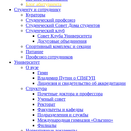
Блог абитуриента
Студенту и сотруднику
Кураторы
Студенческий профсоюз
Студенческий Совет Дома студентов
Студенческий клуб
Совет Клуба Университета
Досуговые объединения
Спортивный комплекс и секции
Питание
Профсоюз сотрудников
Университет
О вузе
Гимн
Владимир Путин о СПбГУП
Лицензия и свидетельство об аккредитации
Структура
Почетные доктора и профессора
Ученый совет
Ректорат
Факультеты и кафедры
Подразделения и службы
Международная гимназия «Ольгино»
Филиалы
Нормативные документы